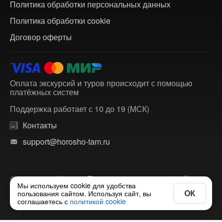
Политика обработки персональных данных
Политика обработки cookie
Договор оферты
Оплата экскурсий и туров происходит с помощью
платёжных систем
Поддержка работает с 10 до 19 (МСК)
Контакты
support@horosho-tam.ru
© 2018-2026 ХорошоТам — агрегатор экскурсий и
Мы используем cookie для удобства
многодневных туров по России и зарубежью.
ОК
пользования сайтом. Используя сайт, вы
соглашаетесь с
политикой cookie