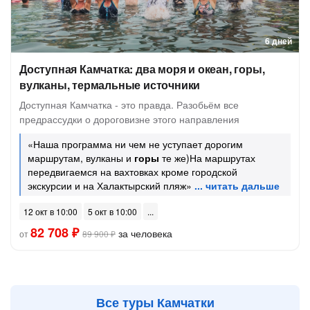
6 дней
Доступная Камчатка: два моря и океан, горы,
вулканы, термальные источники
Доступная Камчатка - это правда. Разобьём все
предрассудки о дороговизне этого направления
«Наша программа ни чем не уступает дорогим
маршрутам, вулканы и
горы
те же)На маршрутах
передвигаемся на вахтовках кроме городской
экскурсии и на Халактырский пляж»
12 окт в 10:00
5 окт в 10:00
82 708 ₽
за человека
от
89 900 ₽
Все туры Камчатки