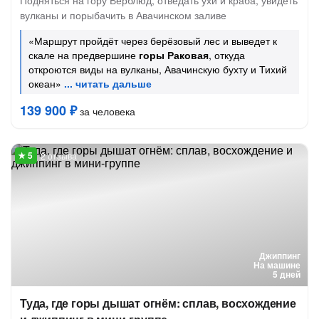
Подняться на гору Верблюд, отведать ухи и краба, увидеть
вулканы и порыбачить в Авачинском заливе
«Маршрут пройдёт через берёзовый лес и выведет к
скале на предвершине
горы Раковая
, откуда
откроются виды на вулканы, Авачинскую бухту и Тихий
океан»
139 900 ₽
за человека
2 отзыва
Джиппинг
На машине
5 дней
Туда, где горы дышат огнём: сплав, восхождение