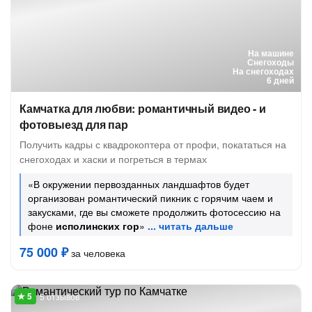
На машине
Снегоходы
На снегоходах
6 дней
Камчатка для любви: романтичный видео - и
фотовыезд для пар
Получить кадры с квадрокоптера от профи, покататься на
снегоходах и хаски и погреться в термах
«В окружении первозданных ландшафтов будет
организован романтический пикник с горячим чаем и
закусками, где вы сможете продолжить фотосессию на
фоне
исполинских гор
»
75 000 ₽
за человека
5 отзывов