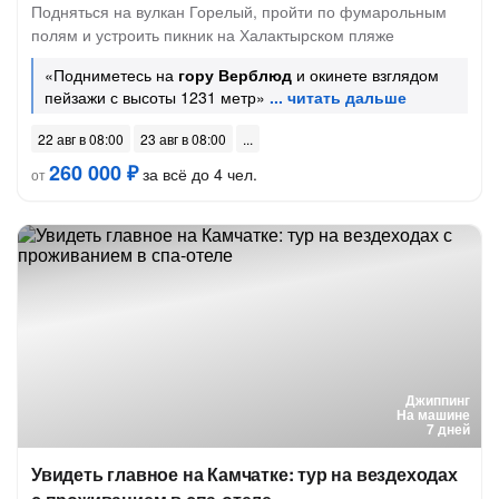
Подняться на вулкан Горелый, пройти по фумарольным
полям и устроить пикник на Халактырском пляже
«Подниметесь на
гору Верблюд
и окинете взглядом
пейзажи с высоты 1231 метр»
22 авг в 08:00
23 авг в 08:00
260 000 ₽
за всё до 4 чел.
от
Джиппинг
На машине
7 дней
Увидеть главное на Камчатке: тур на вездеходах