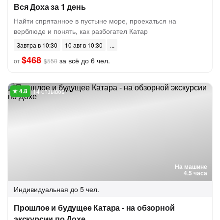
Вся Доха за 1 день
Найти спрятанное в пустыне море, проехаться на
верблюде и понять, как разбогател Катар
Завтра в 10:30
10 авг в 10:30
$468
за всё до 6 чел.
от
$550
14 отзывов
На машине
4.5 часа
Индивидуальная
до 5 чел.
Прошлое и будущее Катара - на обзорной
экскурсии по Дохе