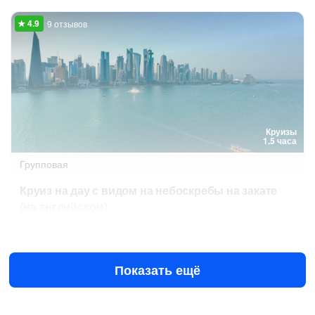
9 отзывов
Круизы
1.5 часа
Групповая
Круиз на дау с видом на небоскребы на закате
(на английском)
Сегодня в 17:00
Завтра в 17:00
$55
за человека
Показать ещё