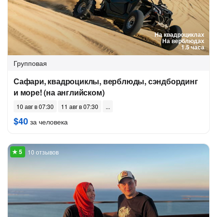
На квадроциклах
На верблюдах
1.5 часа
Групповая
Сафари, квадроциклы, верблюды, сэндбординг
и море! (на английском)
10 авг в 07:30
11 авг в 07:30
$40
за человека
10 отзывов