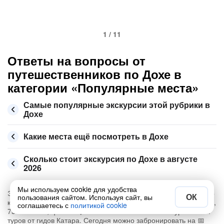
1 / 11
Ответы на вопросы от
путешественников по Дохе в
категории «Популярные места»
Самые популярные экскурсии этой рубрики в
Дохе
Какие места ещё посмотреть в Дохе
Сколько стоит экскурсия по Дохе в августе
2026
Мы используем cookie для удобства
Экскурсии на русском языке в Дохе (Катар 🇶🇦) – у нас можно
ОК
пользования сайтом. Используя сайт, вы
купить 49 экскурсий на 2026 год по теме «Популярные места»,
соглашаетесь с
политикой cookie
751 ⭐ отзыв, цены от $35. Каталог необычных экскурсионных
туров от гидов Катара. Сегодня можно забронировать на 📅