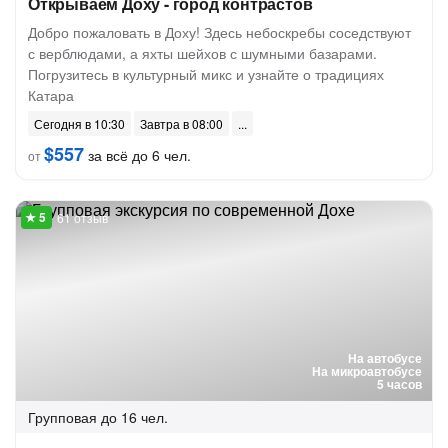
Открываем Доху - город контрастов
Добро пожаловать в Доху! Здесь небоскребы соседствуют
с верблюдами, а яхты шейхов с шумными базарами.
Погрузитесь в культурный микс и узнайте о традициях
Катара
Сегодня в 10:30
Завтра в 08:00
$557
за всё до 6 чел.
от
61 отзыв
На автобусе
На микроавтобусе
5 часов
Групповая
до 16 чел.