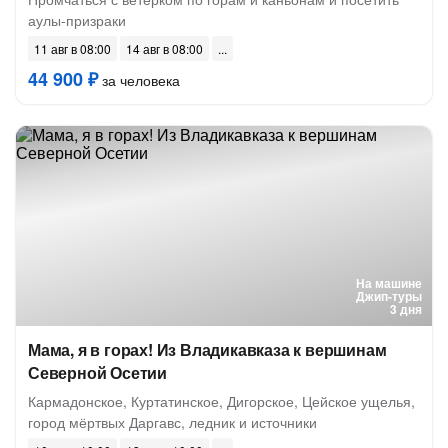
аулы-призраки
11 авг в 08:00
14 авг в 08:00
44 900 ₽
за человека
На машине
Джип-туры
3 дня
Мама, я в горах! Из Владикавказа к вершинам
Северной Осетии
Кармадонское, Куртатинское, Дигорское, Цейское ущелья,
город мёртвых Даргавс, ледник и источники