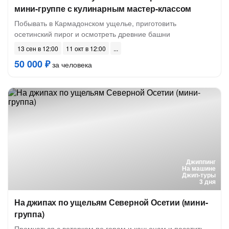
мини-группе с кулинарным мастер-классом
Побывать в Кармадонском ущелье, приготовить
осетинский пирог и осмотреть древние башни
13 сен в 12:00
11 окт в 12:00
50 000 ₽
за человека
Джиппинг
На машине
Джип-туры
3 дня
На джипах по ущельям Северной Осетии (мини-
группа)
Промчаться с ветерком по горам и каньонам и посетить