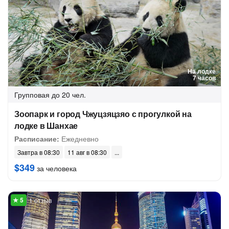
На лодке
7 часов
Групповая
до 20 чел.
Зоопарк и город Чжуцзяцзяо с прогулкой на
лодке в Шанхае
Расписание:
Ежедневно
Завтра в 08:30
11 авг в 08:30
$349
за человека
1 отзыв