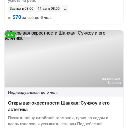
успеть на рейс
Завтра в 08:00
11 авг в 08:00
$70
за всё до 6 чел.
от
2 отзыва
На машине
6 часов
Индивидуальная
до 5 чел.
Открывая окрестности Шанхая: Сучжоу и его
эстетика
Познать тайну китайской гармонии, гуляя по садам и
вдоль каналов, и услышать легенды Поднебесной