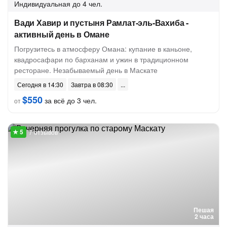
Индивидуальная
до 4 чел.
Вади Хавир и пустыня Рамлат-эль-Вахиба -
активный день в Омане
Погрузитесь в атмосферу Омана: купание в каньоне,
квадросафари по барханам и ужин в традиционном
ресторане. Незабываемый день в Маскате
Сегодня в 14:30
Завтра в 08:30
$550
за всё до 3 чел.
от
7 отзывов
Пешая
2 часа