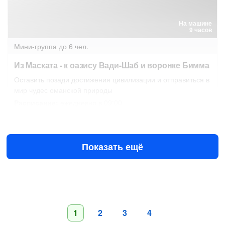
На машине
9 часов
Мини-группа
до 6 чел.
Из Маската - к оазису Вади-Шаб и воронке Бимма
Оставить позади достижения цивилизации и отправиться в
мир чудес оманской природы
Расписание:
ежедневно в 09:00
19 авг в 09:00
20 авг в 09:00
$99
за человека
Показать ещё
1
2
3
4