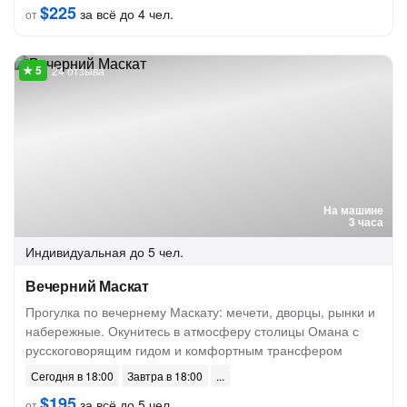
$225
за всё до 4 чел.
от
24 отзыва
На машине
3 часа
Индивидуальная
до 5 чел.
Вечерний Маскат
Прогулка по вечернему Маскату: мечети, дворцы, рынки и
набережные. Окунитесь в атмосферу столицы Омана с
русскоговорящим гидом и комфортным трансфером
Сегодня в 18:00
Завтра в 18:00
$195
за всё до 5 чел.
от