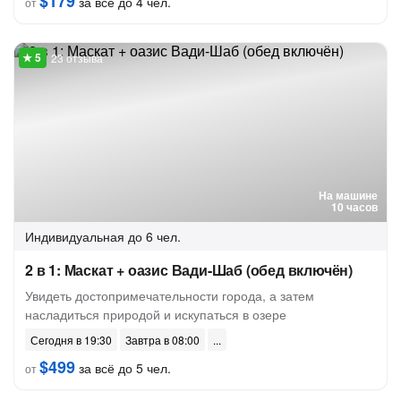
$179
за всё до 4 чел.
от
23 отзыва
На машине
10 часов
Индивидуальная
до 6 чел.
2 в 1: Маскат + оазис Вади-Шаб (обед включён)
Увидеть достопримечательности города, а затем
насладиться природой и искупаться в озере
Сегодня в 19:30
Завтра в 08:00
$499
за всё до 5 чел.
от