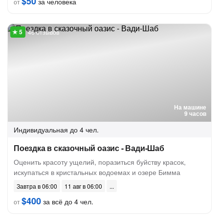
$50
за человека
от
46 отзывов
На машине
9 часов
Индивидуальная
до 4 чел.
Поездка в сказочный оазис - Вади-Шаб
Оценить красоту ущелий, поразиться буйству красок,
искупаться в кристальных водоемах и озере Бимма
Завтра в 06:00
11 авг в 06:00
$400
за всё до 4 чел.
от