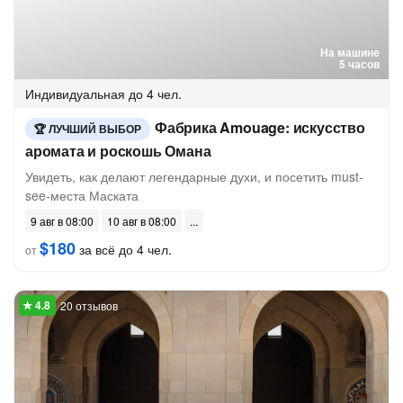
На машине
5 часов
Индивидуальная
до 4 чел.
Фабрика Amouage: искусство
ЛУЧШИЙ ВЫБОР
аромата и роскошь Омана
Увидеть, как делают легендарные духи, и посетить must-
see-места Маската
9 авг в 08:00
10 авг в 08:00
$180
за всё до 4 чел.
от
20 отзывов