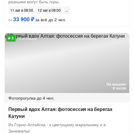
разными могут быть горы
11 авг в 08:00
12 авг в 08:00
33 900 ₽
за всё до 2 чел.
от
16 отзывов
На машине
9 часов
Фотопрогулка
до 4 чел.
Первый вдох Алтая: фотосессия на берегах
Катуни
Из Горно-Алтайска - к цветущему маральнику и в
Зачемалье