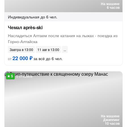
На машине
6 часов
Индивидуальная
до 6 чел.
Чемал après-ski
Насладиться Алтаем после катания на лыжах - поездка из
Горно-Алтайска
Завтра в 13:00
11 авг в 13:00
22 000 ₽
за всё до 6 чел.
от
5 отзывов
На машине
Джиппинг
10 часов