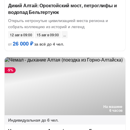
Дикий Алтай: Ороктойский мост, петроглифы и
водопад Бельтертуюк
Открыть нетронутые цивилизацией места региона и
собрать коллекцию из историй и легенд
12 авг в 09:00
15 авг в 09:00
26 000 ₽
за всё до 4 чел.
от
-
5%
На машине
6 часов
Индивидуальная
до 6 чел.