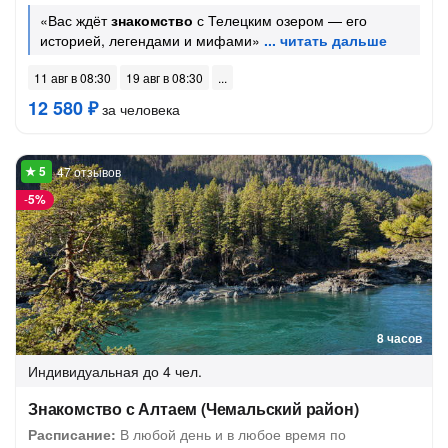
«Вас ждёт
знакомство
с Телецким озером — его
историей, легендами и мифами»
11 авг в 08:30
19 авг в 08:30
12 580 ₽
за человека
47 отзывов
-
5%
8 часов
Индивидуальная
до 4 чел.
Знакомство с Алтаем (Чемальский район)
Расписание:
В любой день и в любое время по