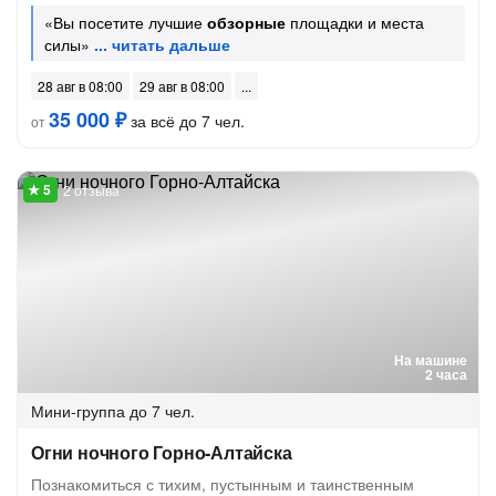
«Вы посетите лучшие
обзорные
площадки и места
силы»
28 авг в 08:00
29 авг в 08:00
35 000 ₽
за всё до 7 чел.
от
2 отзыва
На машине
2 часа
Мини-группа
до 7 чел.
Огни ночного Горно-Алтайска
Познакомиться с тихим, пустынным и таинственным