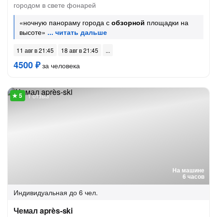
городом в свете фонарей
«ночную панораму города с
обзорной
площадки на
высоте»
11 авг в 21:45
18 авг в 21:45
4500 ₽
за человека
1 отзыв
На машине
6 часов
Индивидуальная
до 6 чел.
Чемал après-ski