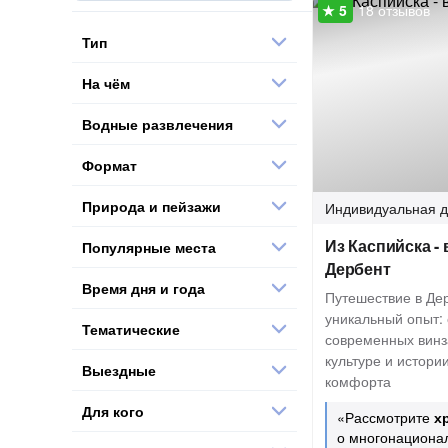
18 отзывов
Тип
На чём
Водные развлечения
Формат
Природа и пейзажи
Индивидуальная
д
Из Каспийска -
Популярные места
Дербент
Время дня и года
Путешествие в Де
уникальный опыт: 
Тематические
современных винз
культуре и истори
Выездные
комфорта
Для кого
«Рассмотрите
х
о многонациона