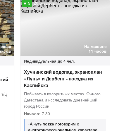
20 отзывов
Пешая
На машине
часов
11 часов
Индивидуальная
до 4 чел.
я
Хучнинский водопад, экраноплан
«Лунь» и Дербент - поездка из
ский
Каспийска
Побывать в колоритных местах Южного
 т/ц
Дагестана и исследовать древнейший
город России
Начало:
7.30
«А чуть позже поговорим о
многоконфессиональном характере