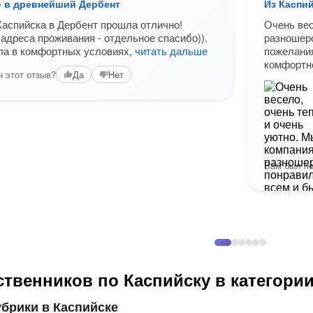
- в древнейший Дербент
Из Каспи
Каспийска в Дербент прошла отлично!
Очень вес
 адреса проживания - отдельное спасибо)).
разношерс
ла в комфортных условиях,
читать дальше
пожелания
комфортн
 этот отзыв?
Да
Нет
Вам был по
твенников по Каспийску в категори
брики в Каспийске