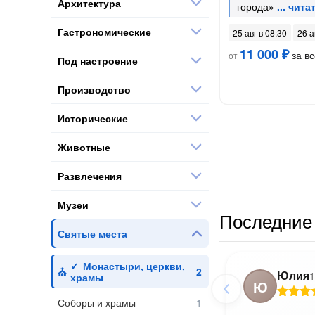
Архитектура
города»
Гастрономические
25 авг в 08:30
26 а
11 000 ₽
за вс
от
Под настроение
Производство
Исторические
Животные
Развлечения
Музеи
Последние 
Святые места
Монастыри, церкви,
Юлия
1
храмы
Ю
Соборы и храмы