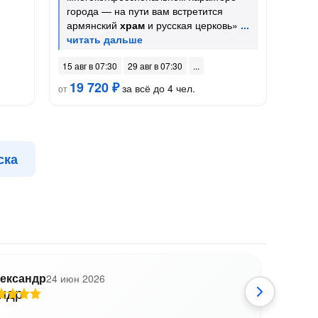
города — на пути вам встретится
армянский
храм
и русская церковь»
15 авг в 07:30
29 авг в 07:30
19 720 ₽
за всё до 4 чел.
от
ска
ександр
24 июн 2026
Е