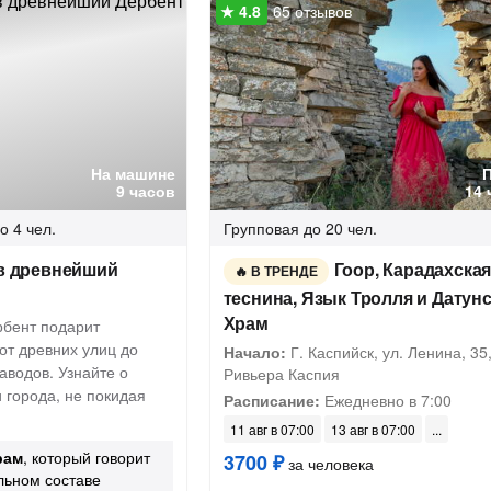
65 отзывов
На машине
9 часов
14 
о 4 чел.
Групповая
до 20 чел.
 в древнейший
Гоор, Карадахска
В ТРЕНДЕ
теснина, Язык Тролля и Датун
Храм
рбент подарит
от древних улиц до
Начало:
Г. Каспийск, ул. Ленина, 35,
аводов. Узнайте о
Ривьера Каспия
и города, не покидая
Расписание:
Ежедневно в 7:00
11 авг в 07:00
13 авг в 07:00
рам
, который говорит
3700 ₽
за человека
льном составе