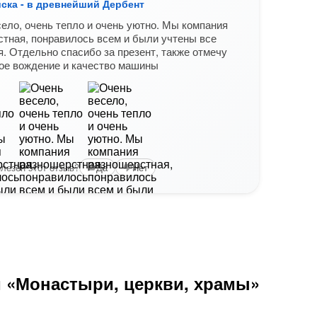
йска - в древнейший Дербент
Из К
ело, очень тепло и очень уютно. Мы компания
Откры
тная, понравилось всем и были учтены все
удача
. Отдельно спасибо за презент, также отмечу
Это 
ое вождение и качество машины
интер
Как 
Вам б
лезен этот отзыв?
Да
Нет
и «Монастыри, церкви, храмы»