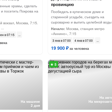
провинцию
венные храмы, сделать
 и посетить Покрова на
Пообедать в купеческом доме и
старинной усадьбе, съездить на
сыроварню и выпить целебной воды
 вокзал, Москва, 7:15.
...
Начало:
Москва, станция метро
«Аннино», 7:15
сен в 07:15
3 янв в 07:00
4 янв в 07:00
века
19 900 ₽
за человека
1 отзыв
На авт
На машине
На микроавт
2 дня