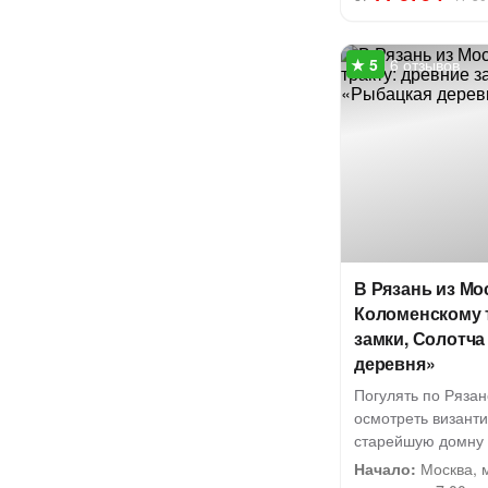
6 отзывов
В Рязань из Мо
Коломенскому 
замки, Солотча
деревня»
Погулять по Ряза
осмотреть визант
старейшую домну 
Начало:
Москва, м