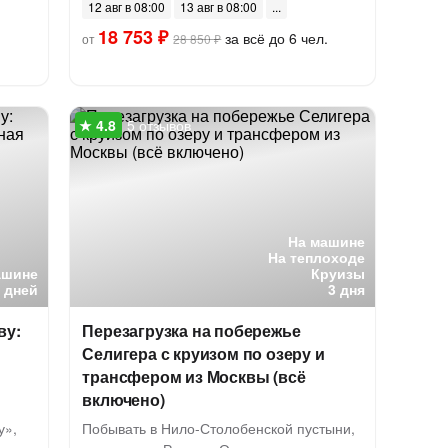
12 авг в 08:00
13 авг в 08:00
18 753 ₽
за всё до 6 чел.
от
28 850 ₽
5 отзывов
На машине
На теплоходе
ашине
Круизы
7 дней
3 дня
ву:
Перезагрузка на побережье
Селигера с круизом по озеру и
трансфером из Москвы (всё
включено)
у»,
Побывать в Нило-Столобенской пустыни,