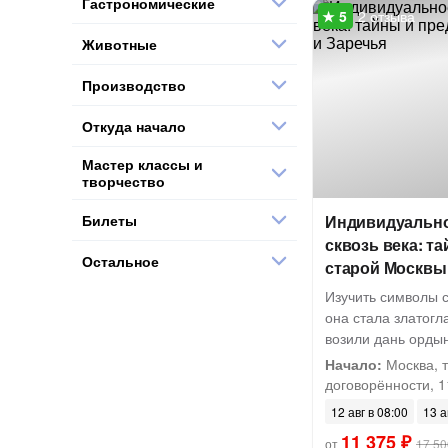
Гастрономические
2 отзыва
Животные
Производство
Откуда начало
Мастер классы и
творчество
Билеты
Индивидуально
сквозь века: т
Остальное
старой Москвы
Изучить символы с
она стала златогл
возили дань орды
Начало:
Москва, т
договорённости, 11
12 авг в 08:00
13 а
11 375 ₽
от
17 50