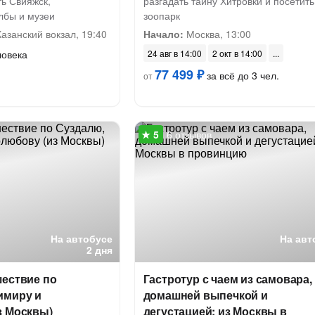
ть Свияжск,
разгадать тайну Хитровки и посетить
лбы и музеи
зоопарк
азанский вокзал, 19:40
Начало:
Москва, 13:00
ловека
24 авг в 14:00
2 окт в 14:00
77 499 ₽
за всё до 3 чел.
от
6 отзывов
На автобусе
На авт
2 дня
шествие по
Гастротур с чаем из самовара,
имиру и
домашней выпечкой и
з Москвы)
дегустацией: из Москвы в