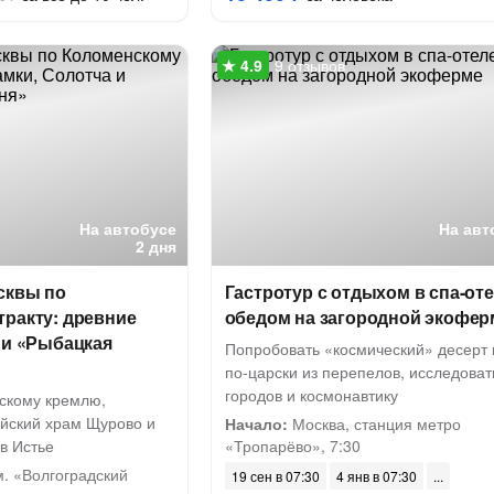
9 отзывов
На автобусе
На авт
2 дня
сквы по
Гастротур с отдыхом в спа-оте
тракту: древние
обедом на загородной экофер
 и «Рыбацкая
Попробовать «космический» десерт 
по-царски из перепелов, исследоват
городов и космонавтику
нскому кремлю,
ийский храм Щурово и
Начало:
Москва, станция метро
в Истье
«Тропарёво», 7:30
. «Волгоградский
19 сен в 07:30
4 янв в 07:30