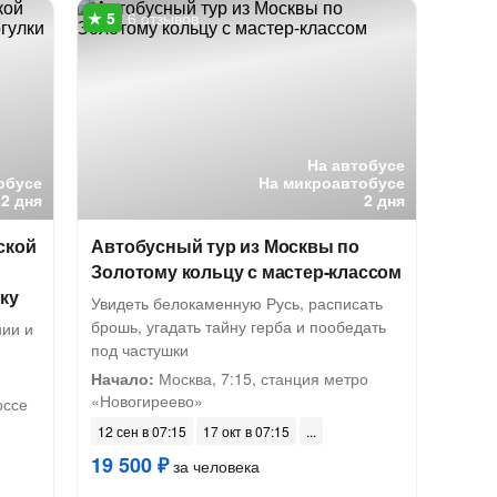
6 отзывов
На автобусе
обусе
На микроавтобусе
2 дня
2 дня
ской
Автобусный тур из Москвы по
и
Золотому кольцу с мастер-классом
ку
Увидеть белокаменную Русь, расписать
брошь, угадать тайну герба и пообедать
ии и
под частушки
Начало:
Москва, 7:15, станция метро
«Новогиреево»
оссе
12 сен в 07:15
17 окт в 07:15
19 500 ₽
за человека