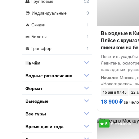
Групповые
Индивидуальные
Скидки
Выходные в Ки
Билеты
Плёсе с круизо
пикником на бе
Трансфер
Посетить усадьбы 
На чём
Левитана, осмотре
насладиться русск
Водные развлечения
Начало:
Москва, 
«Новогиреево», вых
Формат
15 авг в 07:45
22 а
18 900 ₽
Выездные
за чело
Все туры
5 отзывов
Время дня и года
Для кого