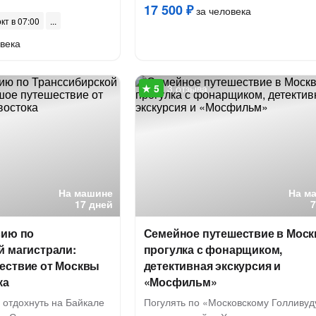
17 500 ₽
за человека
окт в 07:00
века
3 отзыва
На машине
На м
17 дней
сию по
Семейное путешествие в Моск
й магистрали:
прогулка с фонарщиком,
ествие от Москвы
детективная экскурсия и
ка
«Мосфильм»
, отдохнуть на Байкале
Погулять по «Московскому Голливуд