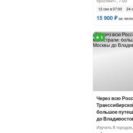
проспект», 7:00
12 сен в 07:00
24 
15 900 ₽
за чело
7 отзывов
Через всю Рос
Транссибирско
большое путеш
до Владивосто
Изучить 8 городов