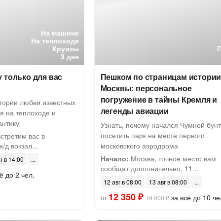
На машине
На теплоходе
Круизы
3 дня
 только для вас
Пешком по страницам истори
Москвы: персональное
погружение в тайны Кремля и
стории любви известных
легенды авиации
я на теплоходе и
антику
Узнать, почему начался Чумной бунт
посетить парк на месте первого
стретим вас в
/д вокзал...
московского аэродрома
Начало:
Москва, точное место вам
н в 14:00
сообщат дополнительно, 11...
ё до 2 чел.
12 авг в 08:00
13 авг в 08:00
12 350 ₽
за всё до 10 че
от
19 000 ₽