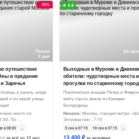
-
35%
9 отзывов
Пешая
На авт
2 дня
е путешествие
Выходные в Муроме и Дивеев
айны и предания
обители: чудотворные места 
 и Заречья
прогулки по старинному город
толицы и узнать, когда
Поклониться мощам Петра и Феврон
авой и по какой улице
взять горсть земли из Канавки
нцам
Богородицы
очное место по
Начало:
Москва, станция метро «Ш
:00. По ...
Энтузиастов», 7:15
вг в 08:00
5 сен в 07:15
19 сен в 07:15
13 400 ₽
за всё до 10 чел.
за человека
0 ₽