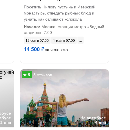
Посетить Нилову пустынь и Иверский
монастырь, отведать рыбных блюд и
узнать, как отливают колокола
Начало:
Москва, станция метро «Водный
стадион», 7:00
12 сен в 07:00
1 мая в 07:00
14 500 ₽
за человека
5 отзывов
обусе
обусе
На автобусе
2 дня
4 дня