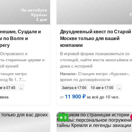
На автобусе
Круизы
2 дня
нешме, Суздале и
Двухдневный квест по Старой
м по Волге и
Москве только для вашей
регу
компании
Островского и
В игровой форме познакомиться со
ть старинные церкви и
столицей, найти места киносъёмок и
ой кухней
дома с историей
станция метро
Начало:
Станция метро «Курская»,
од № 1, 7:...
время по договорённости
вг в 07:45
Завтра в 17:00
10 авг в 17:00
11 900 ₽
века
за всё до 10 чел.
от
4 отзыва