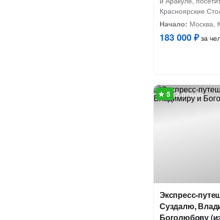
и Аракуле, посети
Красноярские Сто
Начало:
Москва, К
183 000 ₽
за че
2 отзыва
Экспресс-путе
Суздалю, Влад
Боголюбову (и