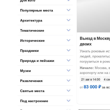
Популярные места
Архитектура
Тематические
Выезд в Москву
Исторические
двоих
Праздники
Узнать роковые и
людей, прокатитьс
Природа и пейзажи
погрузиться в ром
Начало:
Москва, в
Музеи
аэропорту или на ж
21 авг в 14:00
4 се
Развлечения
83 000 ₽
за вс
от
Святые места
Под настроение