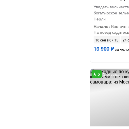
Увидеть величест
богатырское зелье
Нерли
Начало:
Восточный
На поезд садитесь 
10 сен в 07:15
24 
16 900 ₽
за чело
3 отзыва