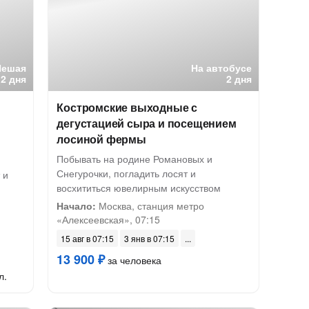
Пешая
На автобусе
2 дня
2 дня
и
Костромские выходные с
дегустацией сыра и посещением
лосиной фермы
Побывать на родине Романовых и
Снегурочки, погладить лосят и
 и
восхититься ювелирным искусством
Начало:
Москва, станция метро
«Алексеевская», 07:15
15 авг в 07:15
3 янв в 07:15
13 900 ₽
за человека
л.