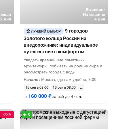
Джиппинг
Пешая
На машине
2 дня
4 дня
9 городов
ЛУЧШИЙ ВЫБОР
Золотого кольца России на
внедорожнике: индивидуальное
путешествие с комфортом
Увидеть древнейшие памятники
архитектуры, побывать на родине сыра и
рассмотреть города с воды
Начало:
Москва, где вам удобно, 9:00
15 сен в 08:00
16 сен в 08:00
160 000 ₽
за всё до 4 чел.
от
-
35%
6 отзывов