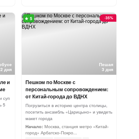
-
35%
1 отзыв
обусе
Пешая
2 дня
3 дня
ле и
Пешком по Москве с
ме
персональным сопровождением:
от Китай-города до ВДНХ
и суп
ь 5
Погрузиться в историю центра столицы,
посетить ансамбль «Царицыно» и увидеть
макет города
Начало:
Москва, станция метро «Китай-
город» Арбатско-Покро...