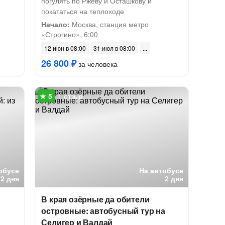
погулять по Ржеву и Осташкову и
покататься на теплоходе
Начало:
Москва, станция метро
«Строгино», 6:00
12 июн в 08:00
31 июл в 08:00
26 800 ₽
за человека
1 отзыв
обусе
На автобусе
2 дня
2 дня
В края озёрные да обители
островные: автобусный тур на
Селигер и Валдай