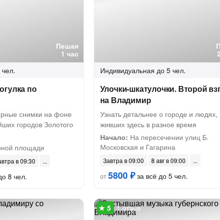
Пешая
1 час
 чел.
Индивидуальная
до 5 чел.
огулка по
Улочки-шкатулочки. Второй вз
на Владимир
рные снимки на фоне
Узнать детальнее о городе и людях,
йших городов Золотого
живших здесь в разное время
Начало:
На пересечении улиц Б.
Московская и Гагарина
ной площади
Завтра в 09:00
8 авг в 09:00
автра в 09:30
5800 ₽
за всё до 5 чел.
до 8 чел.
от
1 отзыв