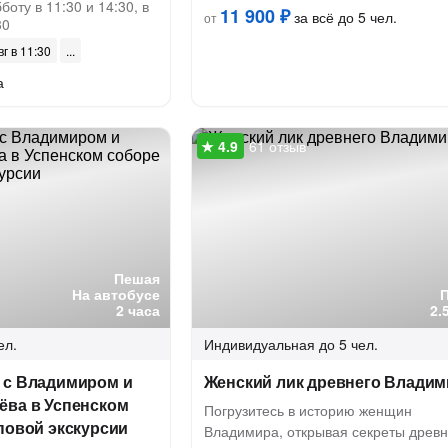
боту в 11:30 и 14:30, в
11 900 ₽
за всё до 5 чел.
от
30
вг в 11:30
а
61 отзыв
Пешая
На автобусе
2 часа
2.
ел.
Индивидуальная
до 5 чел.
 с Владимиром и
Женский лик древнего Владим
ёва в Успенском
Погрузитесь в историю женщин
повой экскурсии
Владимира, открывая секреты древн