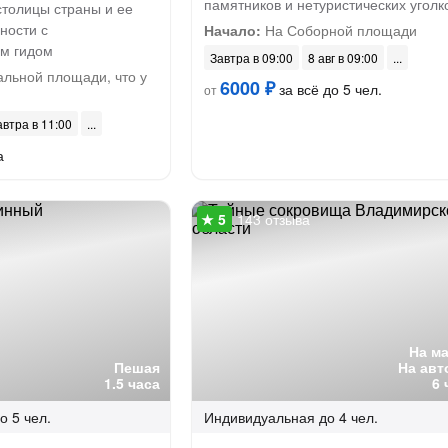
памятников и нетуристических уголк
столицы страны и ее
ности с
Начало:
На Соборной площади
м гидом
Завтра в 09:00
8 авг в 09:00
альной площади, что у
6000 ₽
за всё до 5 чел.
от
автра в 11:00
а
143 отзыва
На м
Пешая
На авт
1.5 часа
6 
о 5 чел.
Индивидуальная
до 4 чел.