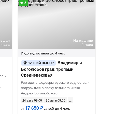
64 отзыва
Пешая
На машине
5 часа
4 часа
Индивидуальная
до 4 чел.
Владимир и
ЛУЧШИЙ ВЫБОР
Боголюбов град: тропами
Средневековья
ра и
Разгадать шедевры русского зодчества и
ь
погрузиться в эпоху великого князя
Андрея Боголюбского
24 авг в 09:00
25 авг в 09:00
17 650 ₽
за всё до 4 чел.
от