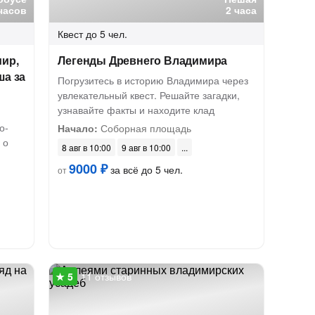
часов
2 часа
Квест
до 5 чел.
ир,
Легенды Древнего Владимира
ша за
Погрузитесь в историю Владимира через
увлекательный квест. Решайте загадки,
узнавайте факты и находите клад
о-
Начало:
Соборная площадь
 о
8 авг в 10:00
9 авг в 10:00
9000 ₽
за всё до 5 чел.
от
11 отзывов