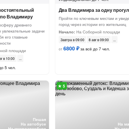
мостоятельный
Два Владимира за одну прогул
 по Владимиру
Пройти по ключевым местам и увиде
город через истории его жительниц
мосферу древнего
 увлекательные задачи
Начало:
На Соборной площади
бя его главные
Завтра в 09:00
8 авг в 09:00
ности
6800 ₽
за всё до 7 чел.
от
ной площади
вг в 10:00
до 5 чел.
46 отзывов
Пешая
На автобусе
На м
На микроавтобусе
На авт