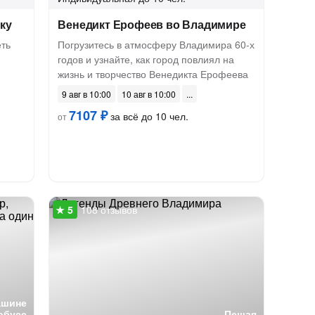
ку
Венедикт Ерофеев во Владимире
ть
Погрузитесь в атмосферу Владимира 60-х
годов и узнайте, как город повлиял на
жизнь и творчество Венедикта Ерофеева
9 авг в 10:00
10 авг в 10:00
7107 ₽
за всё до 10 чел.
от
108 отзывов
ашине
обусе
Пешая