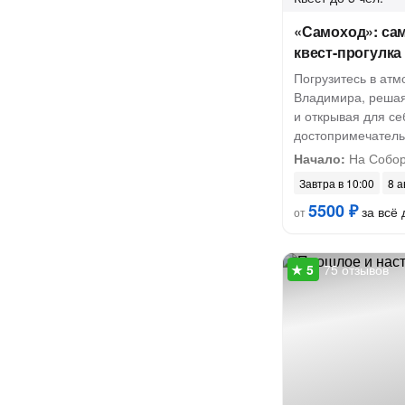
«Самоход»: са
квест-прогулка
Погрузитесь в ат
Владимира, решая
и открывая для се
достопримечатель
Начало:
На Собор
Завтра в 10:00
8 а
5500 ₽
за всё 
от
75 отзывов