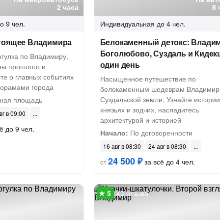
2 часа
8 
о 9 чел.
Индивидуальная
до 4 чел.
тоящее Владимира
Белокаменный детокс: Владим
Боголюбово, Суздаль и Кидек
огулка по Владимиру,
один день
ны прошлого и
те о главных событиях
Насыщенное путешествие по
норамами города
белокаменным шедеврам Владимир
Суздальской земли. Узнайте истории
ная площадь
князьях и зодчих, насладитесь
вг в 09:00
архитектурой и историей
ё до 9 чел.
Начало:
По договоренности
16 авг в 08:30
24 авг в 08:30
24 500 ₽
за всё до 4 чел.
от
43 отзыва