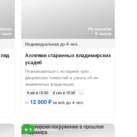
Пешая
На машине
2 часа
5 часов
Индивидуальная
до 4 чел.
гляд
Аллеями старинных владимирских
усадеб
Познакомиться с историей трёх
дворянских поместий и узнать об их
знаменитых владельцах
9 авг в 10:30
6 сен в 10:30
12 900 ₽
за всё до 4 чел.
от
89 отзывов