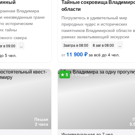
аинный
Тайные сокровища Владимир
области
краинам Владимира
ми неизведанные грани
Погрузитесь в удивительный мир
 по историческим
природных чудес и исторических
их тайны
памятников Владимирской области в
рамках захватывающей экскурсии
жного сквера
Завтра в 08:00
8 авг в 08:00
вг в 09:00
11 900 ₽
за всё до 4 чел.
до 5 чел.
от
3 отзыва
Пешая
2 часа
3.
Индивидуальная
до 7 чел.