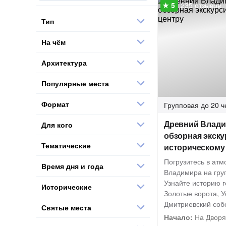
235 отзывов
Тип
На чём
Архитектура
Популярные места
Формат
Групповая
до 20 ч
Древний Влади
Для кого
обзорная экску
Тематические
историческому
Погрузитесь в ат
Время дня и года
Владимира на груп
Узнайте историю г
Исторические
Золотые ворота, У
Дмитриевский соб
Святые места
Начало:
На Дворя