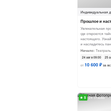
Индивидуальная
д
Прошлое и нас
Увлекательная пр
где откроются тай
настоящего. Узнай
и насладитесь па
Начало:
Театраль
24 авг в 09:00
25 а
10 600 ₽
за вс
от
24 отзыва