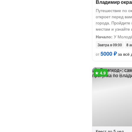
Владимир окр
Путешествие по о
откроет перед ва
города. Пройдите
местам и узнайте 
Начало:
У Молодё
Завтра в 09:00
8 а
5000 ₽
за всё 
от
51 отзыв
Квест
до 5 чел.