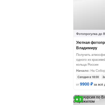
Фотопрогулка
до 8
Уютная фотопр
Владимиру
Получить атмосфе
одного из красиве
кольца России
Начало:
На Собор
Сегодня в 18:00
З
9900 ₽
за всё 
от
54 отзыва