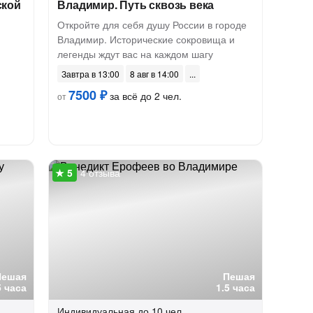
ской
Владимир. Путь сквозь века
Откройте для себя душу России в городе
Владимир. Исторические сокровища и
легенды ждут вас на каждом шагу
Завтра в 13:00
8 авг в 14:00
7500 ₽
за всё до 2 чел.
от
4 отзыва
Пешая
Пешая
5 часа
1.5 часа
Индивидуальная
до 10 чел.