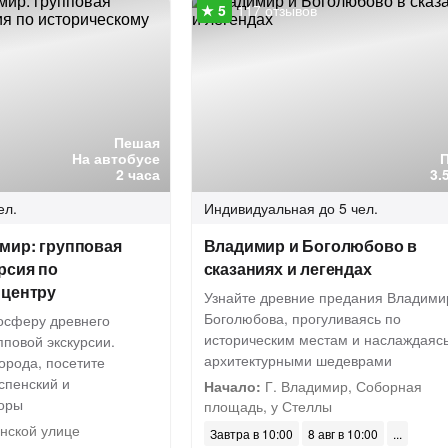
117 отзывов
Пешая
На автобусе
2 часа
3.
ел.
Индивидуальная
до 5 чел.
мир: групповая
Владимир и Боголюбово в
рсия по
сказаниях и легендах
 центру
Узнайте древние предания Владими
Боголюбова, прогуливаясь по
мосферу древнего
историческим местам и наслаждаяс
повой экскурсии.
архитектурными шедеврами
орода, посетите
спенский и
Начало:
Г. Владимир, Соборная
оры
площадь, у Стеллы
нской улице
Завтра в 10:00
8 авг в 10:00