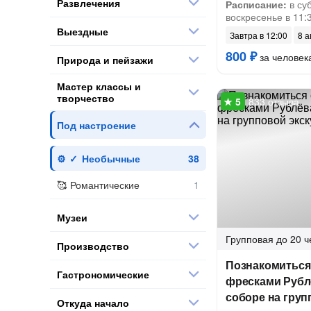
Развлечения
Расписание:
в суб
воскресенье в 11:
Выездные
Завтра в 12:00
8 а
800 ₽
за человек
Природа и пейзажи
Мастер классы и
творчество
833 отзыва
Под настроение
Необычные
Романтические
Музеи
Групповая
до 20 ч
Производство
Познакомиться
Гастрономические
фресками Рубл
соборе на груп
Откуда начало