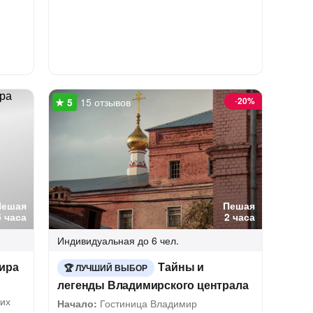
-
20%
15 отзывов
Пешая
Пешая
5 часа
2 часа
Индивидуальная
до 6 чел.
ира
Тайны и
ЛУЧШИЙ ВЫБОР
легенды Владимирского централа
их
Начало:
Гостиница Владимир