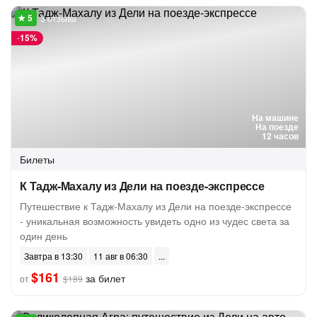
3 отзыва
-
15%
На машине
На поезде
12 часов
Билеты
К Тадж-Махалу из Дели на поезде-экспрессе
Путешествие к Тадж-Махалу из Дели на поезде-экспрессе
- уникальная возможность увидеть одно из чудес света за
один день
Завтра в 13:30
11 авг в 06:30
$161
за билет
от
$189