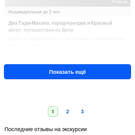
13 часов
Индивидуальная
до 2 чел.
Два Тадж-Махала, город-призрак и Красный
форт: путешествие из Дели
Уехать на два дня в Агру, чтобы побывать в обители духов,
увидеть чудо света и его «прототип»
11 авг в 08:00
12 авг в 08:00
$560
за всё до 2 чел.
от
Показать ещё
1
2
3
Последние отзывы на экскурсии