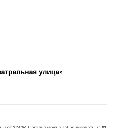
еатральная улица»
ены от 2740₽. Сегодня можно забронировать на 📅