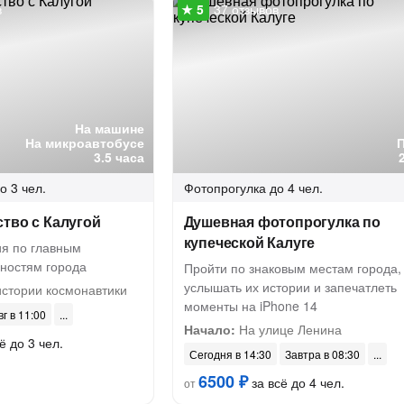
в
37 отзывов
На машине
На микроавтобусе
3.5 часа
о 3 чел.
Фотопрогулка
до 4 чел.
тво с Калугой
Душевная фотопрогулка по
купеческой Калуге
ия по главным
ностям города
Пройти по знаковым местам города,
услышать их истории и запечатлеть
истории космонавтики
моменты на iPhone 14
вг в 11:00
Начало:
На улице Ленина
ё до 3 чел.
Сегодня в 14:30
Завтра в 08:30
6500 ₽
за всё до 4 чел.
от