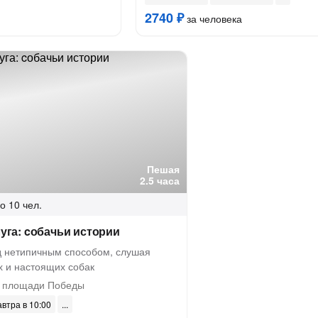
2740 ₽
за человека
Пешая
2.5 часа
о 10 чел.
луга: cобачьи истории
д нетипичным способом, слушая
х и настоящих собак
 площади Победы
автра в 10:00