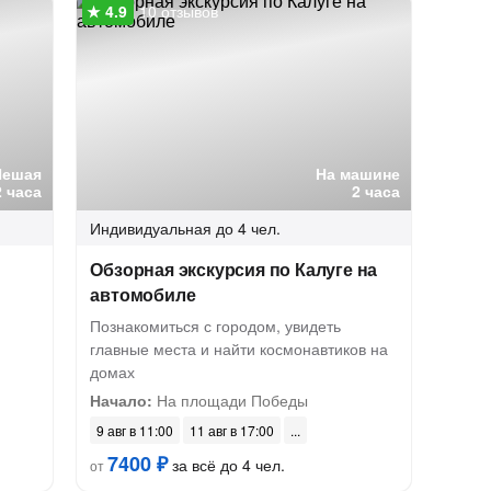
10 отзывов
Пешая
На машине
2 часа
2 часа
Индивидуальная
до 4 чел.
Обзорная экскурсия по Калуге на
автомобиле
Познакомиться с городом, увидеть
главные места и найти космонавтиков на
домах
Начало:
На площади Победы
9 авг в 11:00
11 авг в 17:00
7400 ₽
за всё до 4 чел.
от