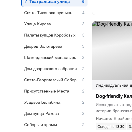
Театральная улица
Свято-Тихонова пустынь
Улица Кирова
Палаты купцов Коробовых
Дворец Золотарева
Шамординский монастырь
Дом дворянского собрания
Свято-Георгиевский Собор
Индивидуальная
д
Присутственные Места
Dog-friendly Ка
Усадьба Билибина
Исследовать горо
истории бронзовы
Дом купца Ракова
Начало:
В районе
Соборы и храмы
Сегодня в 13:30
З