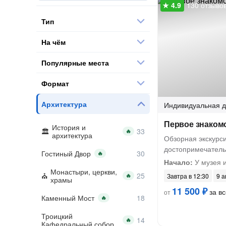
130 отзыво
Тип
На чём
Популярные места
Формат
Архитектура
Индивидуальная
д
Первое знакомс
История и
🔥
архитектура
Обзорная экскурс
достопримечатель
Гостиный Двор
🔥
Начало:
У музея 
Монастыри, церкви,
🔥
Завтра в 12:30
9 а
храмы
11 500 ₽
за вс
от
Каменный Мост
🔥
Троицкий
🔥
Кафедральный собор