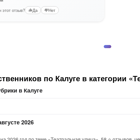
 этот отзыв?
Да
Нет
твенников по Калуге в категории «Т
брики в Калуге
августе 2026
 на 2026 год по теме «Театральная улица», 58 ⭐ отзывов, ц