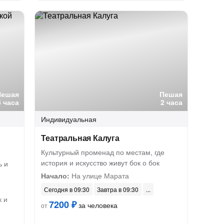
Пешая
Пешая
5 часа
2 часа
Индивидуальная
Театральная Калуга
Культурный променад по местам, где
история и искусство живут бок о бок
ь и
Начало:
На улице Марата
Сегодня в 09:30
Завтра в 09:30
к и
7200 ₽
за человека
от