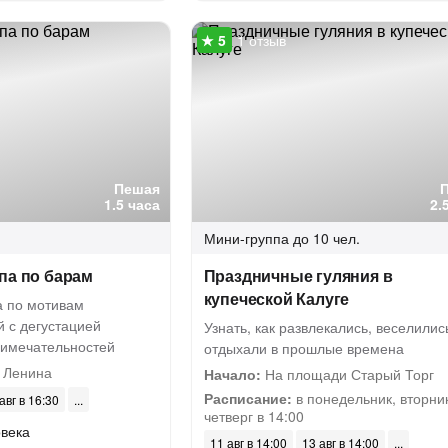
1 отзыв
Пешая
1.5 часа
2.
Мини-группа
до 10 чел.
па по барам
Праздничные гуляния в
купеческой Калуге
а по мотивам
й с дегустацией
Узнать, как развлекались, веселилис
римечательностей
отдыхали в прошлые времена
 Ленина
Начало:
На площади Старый Торг
Расписание:
в понедельник, вторни
авг в 16:30
четверг в 14:00
овека
11 авг в 14:00
13 авг в 14:00