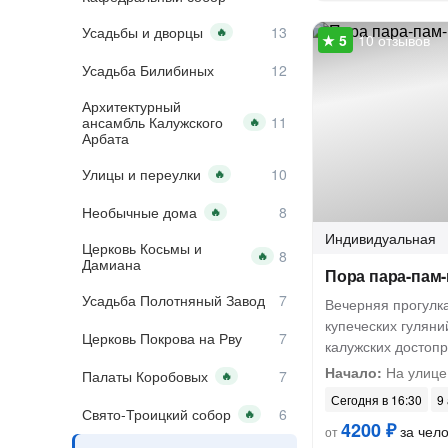
Усадьбы и дворцы
🔥
10 отзывов
Усадьба Билибиных
Архитектурный
ансамбль Калужского
🔥
Арбата
Улицы и переулки
🔥
Необычные дома
🔥
Индивидуальная
Церковь Косьмы и
🔥
Дамиана
Пора пара-пам-
Усадьба Полотняный Завод
Вечерняя прогулк
купеческих гуляни
Церковь Покрова на Рву
калужских достоп
Начало:
На улице
Палаты Коробовых
🔥
Сегодня в 16:30
9 
Свято-Троицкий собор
🔥
4200 ₽
за чел
от