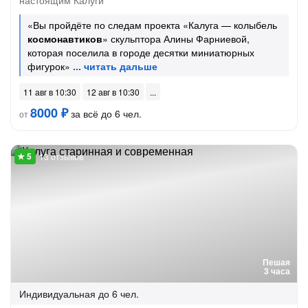
настоящим Калуги
«Вы пройдёте по следам проекта «Калуга — колыбель
космонавтиков
» скульптора Алины Фарниевой,
которая поселила в городе десятки миниатюрных
фигурок»
11 авг в 10:30
12 авг в 10:30
8000 ₽
за всё до 6 чел.
от
13 отзывов
Пешая
3 часа
Индивидуальная
до 6 чел.