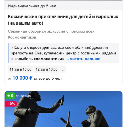
Индивидуальная
до 5 чел.
Космические приключения для детей и взрослых
(на вашем авто)
Семейная обзорная экскурсия с поиском всех
Космонавтиков
«Калуга откроет для вас все свои обличия: древняя
крепость на Оке, купеческий центр с гостиными рядами
и колыбель
космонавтики
»
11 авг в 10:00
12 авг в 10:00
10 000 ₽
за всё до 5 чел.
от
51 отзыв
-
10%