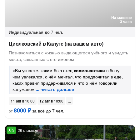
На машине
3 часа
Индивидуальная
до 7 чел.
Циолковский в Калуге (на вашем авто)
Познакомиться с жизнью выдающегося учёного и увидеть
места, связанные с его именем
«Вы узнаете: каким был отец
космонавтики
в быту,
чем увлекался, о чём мечтал, что предпочитал в еде,
каких правил придерживался и что о нём говорили
калужане»
11 авг в 10:00
12 авг в 10:00
8000 ₽
за всё до 7 чел.
от
26 отзывов