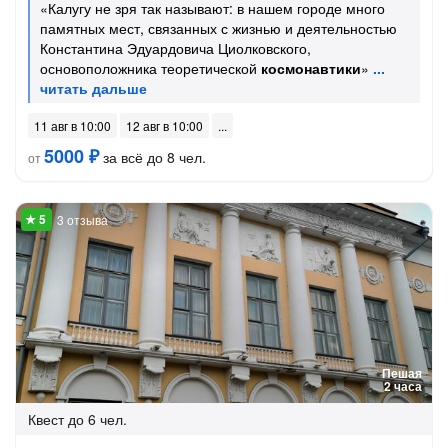
«Калугу не зря так называют: в нашем городе много
памятных мест, связанных с жизнью и деятельностью
Константина Эдуардовича Циолковского,
основоположника теоретической
космонавтики
»
11 авг в 10:00
12 авг в 10:00
5000 ₽
за всё до 8 чел.
от
3 отзыва
Пешая
2 часа
Квест
до 6 чел.