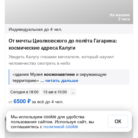
На машине
2 часа
Индивидуальная
до 4 чел.
От мечты Циолковского до полёта Гагарина:
космические адреса Калуги
Увидеть Калугу глазами мечтателя, который научил
человечество смотреть в небо
«здание Музея
космонавтики
и окружающую
территорию»
Сегодня в 18:00
13 авг в 10:00
6500 ₽
за всё до 4 чел.
от
Мы используем cookie для удобства
ОК
пользования сайтом. Используя сайт, вы
соглашаетесь с
политикой cookie