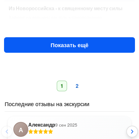
Из Новороссийска - к священному месту силы
Хайкинг на вершину как путь к самопознанию
9 авг в 08:30
10 авг в 08:30
10 400 ₽
за всё до 3 чел.
от
Показать ещё
1
2
Последние отзывы на экскурсии
Александр
9 сен 2025
А