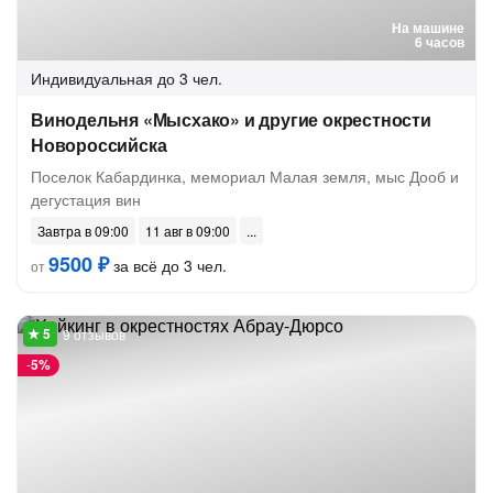
На машине
6 часов
Индивидуальная
до 3 чел.
Винодельня «Мысхако» и другие окрестности
Новороссийска
Поселок Кабардинка, мемориал Малая земля, мыс Дооб и
дегустация вин
Завтра в 09:00
11 авг в 09:00
9500 ₽
за всё до 3 чел.
от
9 отзывов
-
5%