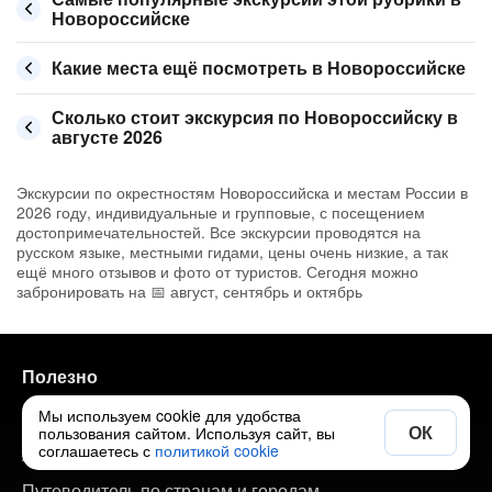
Новороссийске
Какие места ещё посмотреть в Новороссийске
Сколько стоит экскурсия по Новороссийску в
августе 2026
Экскурсии по окрестностям Новороссийска и местам России в
2026 году, индивидуальные и групповые, с посещением
достопримечательностей. Все экскурсии проводятся на
русском языке, местными гидами, цены очень низкие, а так
ещё много отзывов и фото от туристов. Сегодня можно
забронировать на 📅 август, сентябрь и октябрь
Полезно
Мы используем cookie для удобства
Экскурсии по городам
ОК
пользования сайтом. Используя сайт, вы
соглашаетесь с
политикой cookie
Авторские туры по городам
Путеводитель по странам и городам