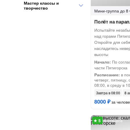
Мастер классы и
творчество
Мини-группа
до 8 
Полёт на парап
Испытайте незабы
над горами Пятиго
Откройте для себя
насладитесь неве
высоты
Начало:
По согла
части Пятигорска
Расписание:
в по
четверг, пятницу, 
08:00, в среду в 1
Завтра в 08:00
8 а
8000 ₽
за челове
6 отзывов