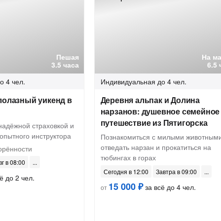
Пешая
На м
3.5 часа
6.5
о 4 чел.
Индивидуальная
до 4 чел.
лолазный уикенд в
Деревня альпак и Долина
нарзанов: душевное семейное
путешествие из Пятигорска
надёжной страховкой и
опытного инструктора
Познакомиться с милыми животными
отведать нарзан и прокатиться на
орённости
тюбингах в горах
вг в 08:00
Сегодня в 12:00
Завтра в 09:00
ё до 2 чел.
15 000 ₽
за всё до 4 чел.
от