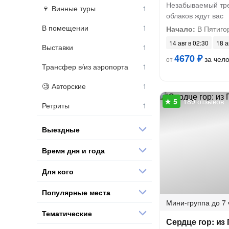
Незабываемый тре
Винные туры
облаков ждут вас
В помещении
Начало:
В Пятиго
14 авг в 02:30
18 а
Выставки
4670 ₽
за чел
от
Трансфер в/из аэропорта
Авторские
189 отзывов
Ретриты
Выездные
Время дня и года
Для кого
Популярные места
Мини-группа
до 7 
Тематические
Сердце гор: из 