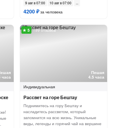
9 авг в 07:00
10 авг в 07:00
4200 ₽
за человека
199 отзывов
Пешая
Пешая
5 часа
4.5 часа
Индивидуальная
рске
Рассвет на горе Бештау
Поднимитесь на гору Бештау и
насладитесь рассветом, который
ке!
запомнится на всю жизнь. Уникальные
рные
виды, легенды и горячий чай на вершине
.