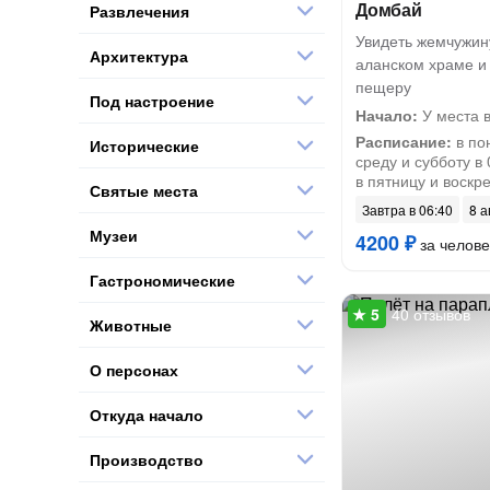
Домбай
Развлечения
Увидеть жемчужину
Архитектура
аланском храме и
пещеру
Под настроение
Начало:
У места 
Расписание:
в по
Исторические
среду и субботу в 
в пятницу и воскр
Святые места
Завтра в 06:40
8 а
Музеи
4200 ₽
за челове
Гастрономические
40 отзывов
Животные
О персонах
Откуда начало
Производство