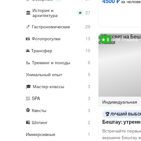
4500 ₽
за челове
История и
🔥
архитектура
Гастрономические
Фотопрогулки
158 отзывов
Трансфер
Треккинг и походы
Уникальный опыт
Мастер-классы
SPA
Индивидуальная
Квесты
ЛУЧШИЙ ВЫБО
Бештау: утренн
Шопинг
Встречайте первы
Иммерсивные
вершине Бештау в