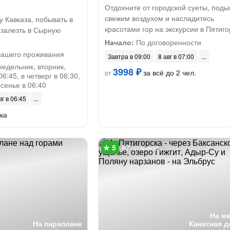
Отдохните от городской суеты, под
свежим воздухом и насладитесь
 Кавказа, побывать в
красотами гор на экскурсии в Пятиго
 залезть в Сырную
Начало:
По договоренности
вашего проживания
Завтра в 09:00
8 авг в 07:00
недельник, вторник,
3998 ₽
за всё до 2 чел.
от
06:45, в четверг в 06:30,
есенье в 06:40
вг в 06:45
ка
87 отзывов
На м
На параплане
Канатная д