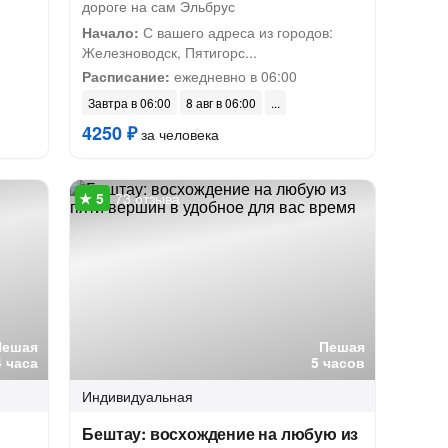
дороге на сам Эльбрус
Начало:
С вашего адреса из городов:
Железноводск, Пятигорс...
Расписание:
ежедневно в 06:00
Завтра в 06:00
8 авг в 06:00
4250 ₽
за человека
73 отзыва
Пешая
Пешая
4 часа
5 часов
Индивидуальная
Бештау: восхождение на любую из