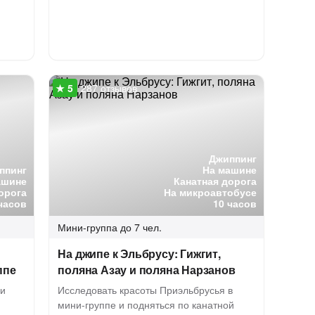
287 отзывов
Джиппинг
ппинг
На машине
ашине
Канатная дорога
орога
На микроавтобусе
часов
10 часов
Мини-группа
до 7 чел.
На джипе к Эльбрусу: Гижгит,
ппе
поляна Азау и поляна Нарзанов
 и
Исследовать красоты Приэльбрусья в
мини-группе и подняться по канатной