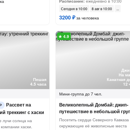
Расписание:
ежедневно в 10:00
ка
Сегодня в 10:00
8 авг в 10:00
3200 ₽
за человека
599 отзывов
Джи
На м
Пешая
Канатная д
4.5 часа
12 
Мини-группа
до 7 чел.
Рассвет на
Великолепный Домбай: джип-
Р
путешествие в небольшой гру
ий треккинг с хаски
Посетить сердце Северного Кавказа
е лучи солнца на
окружающие её живописные места
 компании хаски.