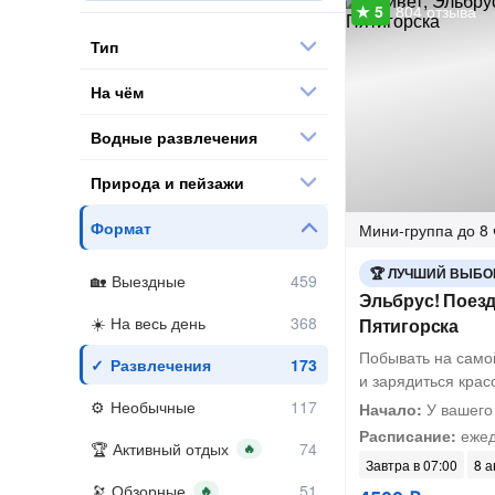
804 отзыва
Тип
На чём
Водные развлечения
Природа и пейзажи
Формат
Мини-группа
до 8 
ЛУЧШИЙ ВЫБО
Выездные
Эльбрус! Поезд
На весь день
Пятигорска
Побывать на само
Развлечения
и зарядиться крас
Необычные
Начало:
У вашего
Расписание:
ежед
Активный отдых
🔥
Завтра в 07:00
8 а
Обзорные
🔥