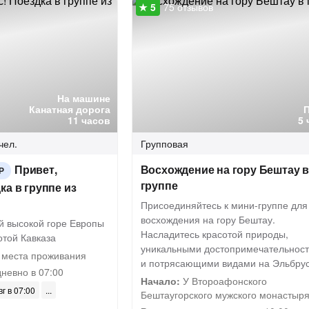
75 отзывов
На машине
Канатная дорога
11 часов
5 
чел.
Групповая
Привет,
Восхождение на гору Бештау 
Р
группе
ка в группе из
Присоединяйтесь к мини-группе для
восхождения на гору Бештау.
й высокой горе Европы
Насладитесь красотой природы,
отой Кавказа
уникальными достопримечательнос
 места проживания
и потрясающими видами на Эльбру
невно в 07:00
Начало:
У Второафонского
вг в 07:00
Бештаугорского мужского монастыр