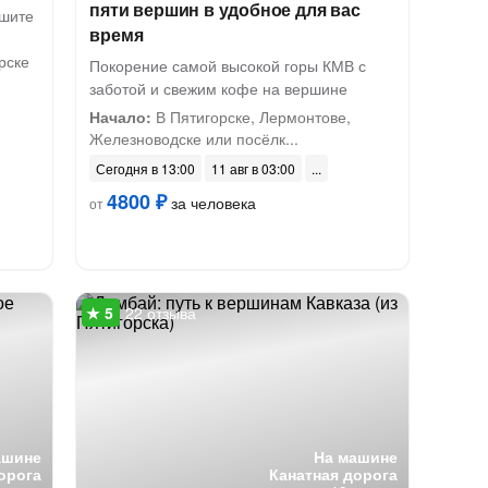
пяти вершин в удобное для вас
ышите
время
рске
Покорение самой высокой горы КМВ с
заботой и свежим кофе на вершине
Начало:
В Пятигорске, Лермонтове,
Железноводске или посёлк...
Сегодня в 13:00
11 авг в 03:00
4800 ₽
за человека
от
22 отзыва
ашине
На машине
орога
Канатная дорога