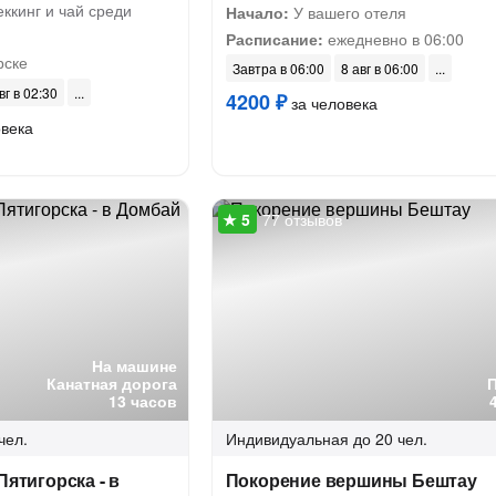
ккинг и чай среди
Начало:
У вашего отеля
Расписание:
ежедневно в 06:00
рске
Завтра в 06:00
8 авг в 06:00
вг в 02:30
4200 ₽
за человека
овека
77 отзывов
На машине
Канатная дорога
13 часов
чел.
Индивидуальная
до 20 чел.
Пятигорска - в
Покорение вершины Бештау