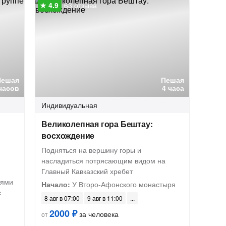
63 отзыва
Пешая
Пешая
часов
4 часа
Индивидуальная
в
Великолепная гора Бештау:
восхождение
Подняться на вершину горы и
насладиться потрясающим видом на
Главный Кавказский хребет
тями
Начало:
У Второ-Афонского монастыря
с
8 авг в 07:00
9 авг в 11:00
2000 ₽
за человека
от
я