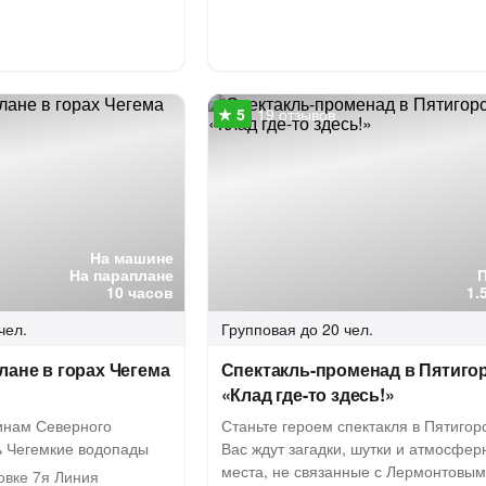
19 отзывов
На машине
На параплане
10 часов
1.
чел.
Групповая
до 20 чел.
лане в горах Чегема
Спектакль-променад в Пятиго
«Клад где-то здесь!»
инам Северного
Станьте героем спектакля в Пятигорс
ь Чегемкие водопады
Вас ждут загадки, шутки и атмосфе
места, не связанные с Лермонтовым
овке 7я Линия