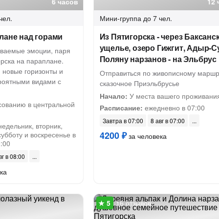
6 часов
12 
чел.
Мини-группа
до 7 чел.
лане над горами
Из Пятигорска - через Баксанс
ущелье, озеро Гижгит, Адыр-С
ваемые эмоции, паря
Поляну нарзанов - на Эльбрус
рска на параплане.
 новые горизонты и
Отправиться по живописному маршр
роятными видами с
сказочное Приэльбрусье
Начало:
У места вашего проживани
сованию в центральной
Расписание:
ежедневно в 07:00
Завтра в 07:00
8 авг в 07:00
недельник, вторник,
4200 ₽
субботу и воскресенье в
за человека
0:00
вг в 08:00
ка
16 отзывов