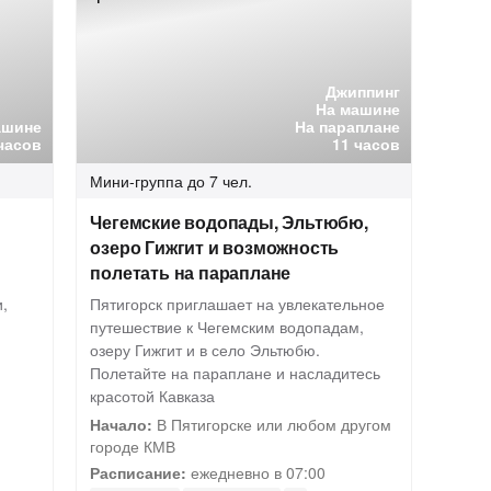
Джиппинг
На машине
ашине
На параплане
 часов
11 часов
Мини-группа
до 7 чел.
Чегемские водопады, Эльтюбю,
озеро Гижгит и возможность
полетать на параплане
,
Пятигорск приглашает на увлекательное
путешествие к Чегемским водопадам,
озеру Гижгит и в село Эльтюбю.
Полетайте на параплане и насладитесь
красотой Кавказа
Начало:
В Пятигорске или любом другом
городе КМВ
Расписание:
ежедневно в 07:00