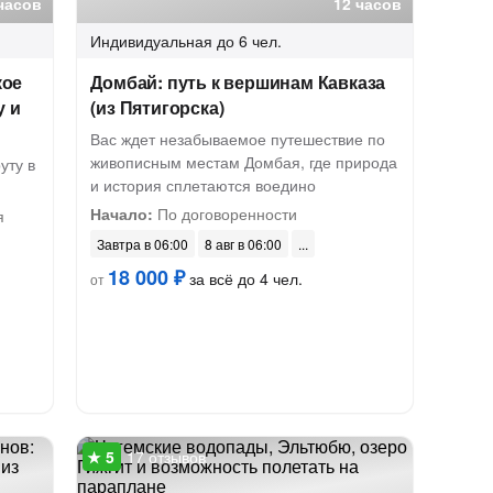
часов
12 часов
Индивидуальная
до 6 чел.
кое
Домбай: путь к вершинам Кавказа
у и
(из Пятигорска)
Вас ждет незабываемое путешествие по
живописным местам Домбая, где природа
уту в
и история сплетаются воедино
Начало:
По договоренности
я
Завтра в 06:00
8 авг в 06:00
18 000 ₽
за всё до 4 чел.
от
17 отзывов