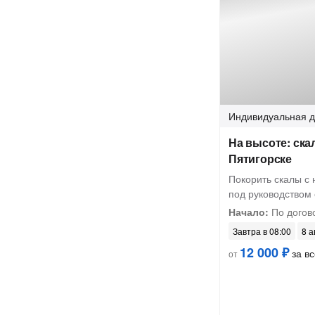
Индивидуальная
д
На высоте: ска
Пятигорске
Покорить скалы с 
под руководством 
Начало:
По догов
Завтра в 08:00
8 а
12 000 ₽
за вс
от