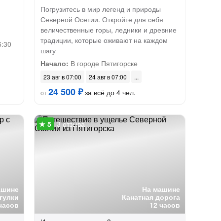
Погрузитесь в мир легенд и природы
Северной Осетии. Откройте для себя
величественные горы, ледники и древние
традиции, которые оживают на каждом
6:30
шагу
Начало:
В городе Пятигорске
23 авг в 07:00
24 авг в 07:00
24 500 ₽
за всё до 4 чел.
от
3 отзыва
ашине
На машине
гулки
Канатная дорога
часов
12 часов