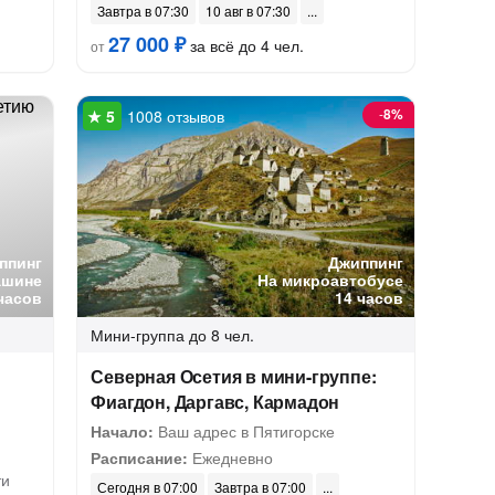
Завтра в 07:30
10 авг в 07:30
27 000 ₽
за всё до 4 чел.
от
-
8%
1008 отзывов
ппинг
Джиппинг
ашине
На микроавтобусе
часов
14 часов
Мини-группа
до 8 чел.
Северная Осетия в мини-группе:
Фиагдон, Даргавс, Кармадон
Начало:
Ваш адрес в Пятигорске
Расписание:
Ежедневно
ти
Сегодня в 07:00
Завтра в 07:00