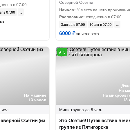
Северной Осетии
невно в 07:00
Начало:
У места вашего проживани
вг в 07:00
Расписание:
ежедневно в 07:00
ка
Завтра в 07:00
10 авг в 07:00
6000 ₽
за человека
15 отзывов
Джи
На м
На машине
На микроавт
13 часов
13 
 чел.
Мини-группа
до 8 чел.
еверной Осетии (из
Это Осетия! Путешествие в ми
группе из Пятигорска