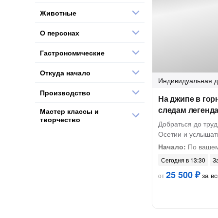
Животные
О персонах
Гастрономические
Откуда начало
Индивидуальная
д
Производство
На джипе в гор
следам легенд
Мастер классы и
творчество
Добраться до тру
Осетии и услышат
Начало:
По вашем
Сегодня в 13:30
З
25 500 ₽
за вс
от