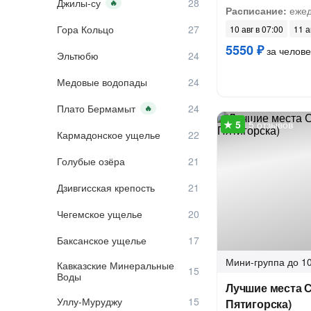
Джилы-су
🔥
Расписание:
ежед
Гора Кольцо
10 авг в 07:00
11 а
5550 ₽
за челове
Эльтюбю
Медовые водопады
Плато Бермамыт
🔥
5 отзывов
Кармадонское ущелье
Голубые озёра
Дзивгисская крепость
Чегемское ущелье
Баксанское ущелье
Мини-группа
до 10
Кавказские Минеральные
Воды
Лучшие места С
Уллу-Муруджу
Пятигорска)