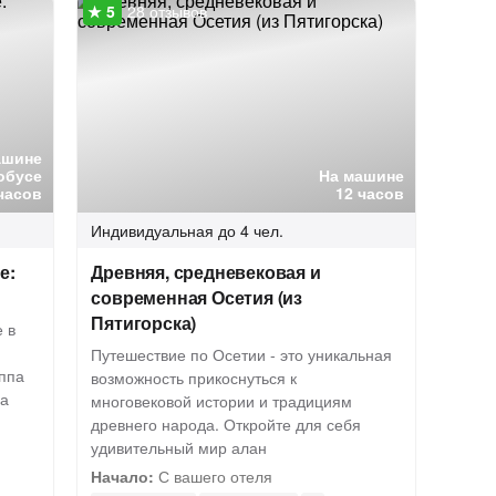
28 отзывов
ашине
обусе
На машине
часов
12 часов
Индивидуальная
до 4 чел.
е:
Древняя, средневековая и
современная Осетия (из
Пятигорска)
 в
Путешествие по Осетии - это уникальная
ппа
возможность прикоснуться к
за
многовековой истории и традициям
древнего народа. Откройте для себя
удивительный мир алан
Начало:
С вашего отеля