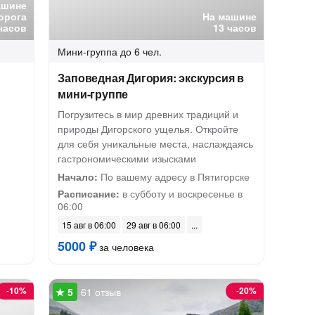
ашине
орога
На машине
часов
13 часов
Мини-группа
до 6 чел.
Заповедная Дигория: экскурсия в
мини-группе
Погрузитесь в мир древних традиций и
природы Дигорского ущелья. Откройте
для себя уникальные места, наслаждаясь
гастрономическими изысками
Начало:
По вашему адресу в Пятигорске
Расписание:
в субботу и воскресенье в
06:00
15 авг в 06:00
29 авг в 06:00
5000 ₽
за человека
-
10%
-
20%
61 отзыв