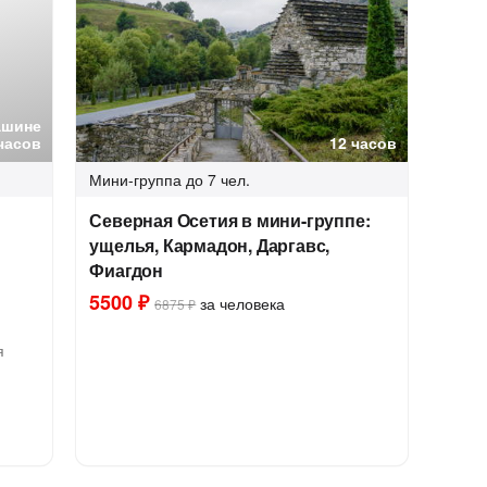
ашине
часов
12 часов
Мини-группа
до 7 чел.
Северная Осетия в мини-группе:
ущелья, Кармадон, Даргавс,
Фиагдон
5500 ₽
за человека
6875 ₽
я