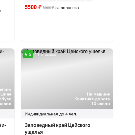
5500 ₽
за человека
6000 ₽
я
11 отзывов
ппинг
ашине
На машине
обусе
Канатная дорога
часов
13 часов
Индивидуальная
до 4 чел.
ни-
Заповедный край Цейского
ущелья