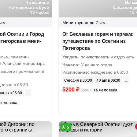
На машине
На м
На микроавтобусе
Канатная д
13 часов
13 
чел.
Мини-группа
до 7 чел.
ой Осетии и Город
От Беслана к горам и термам:
ятигорска в мини-
путешествие по Осетии из
Пятигорска
лье, памятник
Увидеть, почувствовать и отдохнуть
 и Аланский монастырь
Начало:
У вашего отеля
 вашего проживания в
Расписание:
ежедневно в 06:30
Сегодня в 06:30
10 авг в 06:30
невно в 06:30
5200 ₽
за человека
6500 ₽
автра в 06:30
человека
2 отзыва