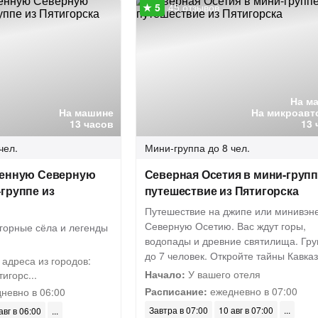
45 отзывов
На м
На машине
На микроавт
13 часов
13 
чел.
Мини-группа
до 8 чел.
венную Северную
Северная Осетия в мини-групп
группе из
путешествие из Пятигорска
Путешествие на джипе или минивэне
Северную Осетию. Вас ждут горы,
 горные сёла и легенды
водопады и древние святилища. Гру
до 7 человек. Откройте тайны Кавка
адреса из городов:
Начало:
У вашего отеля
игорс...
Расписание:
ежедневно в 07:00
невно в 06:00
Завтра в 07:00
10 авг в 07:00
авг в 06:00