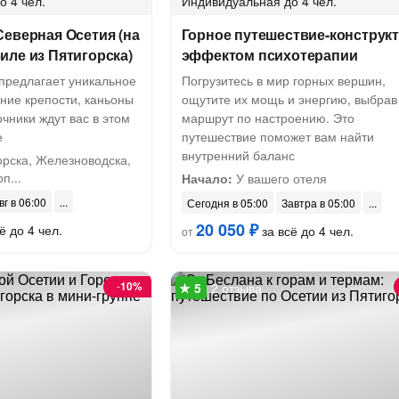
о 4 чел.
Индивидуальная
до 4 чел.
еверная Осетия (на
Горное путешествие-конструкт
ле из Пятигорска)
эффектом психотерапии
предлагает уникальное
Погрузитесь в мир горных вершин,
ние крепости, каньоны
ощутите их мощь и энергию, выбрав
чники ждут вас в этом
маршрут по настроению. Это
е
путешествие поможет вам найти
внутренний баланс
орска, Железноводска,
п...
Начало:
У вашего отеля
вг в 06:00
Сегодня в 05:00
Завтра в 05:00
20 050 ₽
ё до 4 чел.
за всё до 4 чел.
от
-
10%
2 отзыва