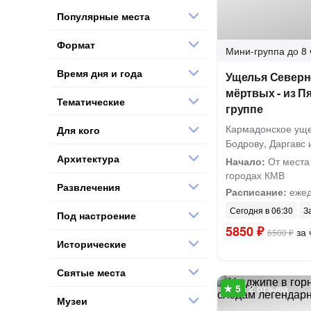
Популярные места
Формат
Мини-группа
до 8 
Время дня и года
Ущелья Северн
мёртвых - из П
Тематические
группе
Кармадонское уще
Для кого
Бодрову, Даргавс
Архитектура
Начало:
От места
городах КМВ
Развлечения
Расписание:
ежед
Сегодня в 06:30
З
Под настроение
5850 ₽
за 
6500 ₽
Исторические
Святые места
2 отзыва
Музеи