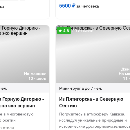
5500 ₽
за человека
ка
20 отзывов
Джи
На машине
На м
13 часов
11 
чел.
Мини-группа
до 7 чел.
в Горную Дигорию -
Из Пятигорска - в Северную
шно эхо вершин
Осетию
е в многовековую
Погрузитесь в атмосферу Кавказа,
ю осетин
исследуя уникальные природные и
исторические достопримечательнос
о отеля