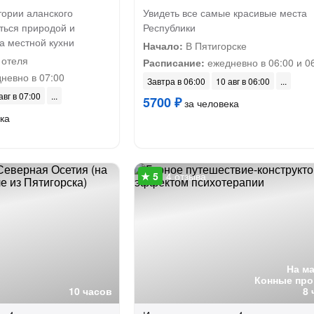
тории аланского
Увидеть все самые красивые места
ться природой и
Республики
а местной кухни
Начало:
В Пятигорске
 отеля
Расписание:
ежедневно в 06:00 и 0
невно в 07:00
Завтра в 06:00
10 авг в 06:00
авг в 07:00
5700 ₽
за человека
ка
4 отзыва
На м
Конные про
10 часов
8 