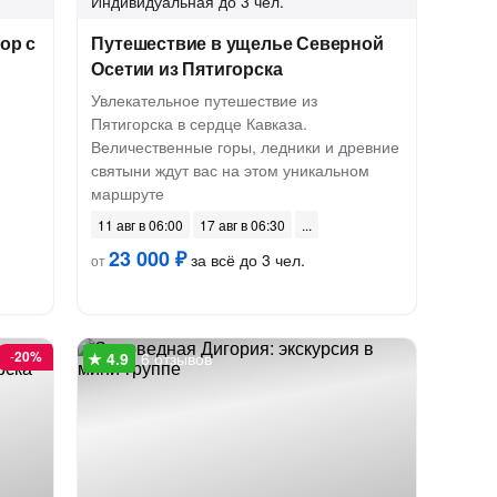
Индивидуальная
до 3 чел.
ор с
Путешествие в ущелье Северной
Осетии из Пятигорска
Увлекательное путешествие из
Пятигорска в сердце Кавказа.
Величественные горы, ледники и древние
святыни ждут вас на этом уникальном
маршруте
11 авг в 06:00
17 авг в 06:30
23 000 ₽
за всё до 3 чел.
от
-
20%
6 отзывов