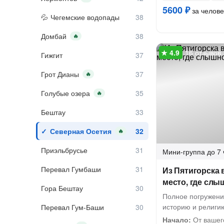
5600 ₽
за челове
Чегемские водопады
Домбай
🔥
16 отзывов
Гижгит
Грот Дианы
🔥
Голубые озера
🔥
Бештау
Северная Осетия
🔥
Приэльбрусье
Мини-группа
до 7 
Перевал Гумбаши
Из Пятигорска 
место, где слы
Гора Бештау
Полное погружени
историю и религи
Перевал Гум-Баши
Начало:
От вашег