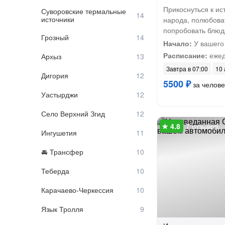
Прикоснуться к ис
Суворовские термальные
источники
народа, полюбова
попробовать блюд
Грозный
Начало:
У вашего
Расписание:
ежед
Архыз
Завтра в 07:00
10 
Дигория
5500 ₽
за челове
Уастырджи
Село Верхний Згид
7 отзывов
Ингушетия
Трансфер
Теберда
Карачаево-Черкессия
Язык Тролля