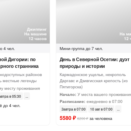
Джиппинг
На машине
На м
12 часов
12 
о 4 чел.
Мини-группа
до 7 чел.
ной Дигории: по
День в Северной Осетии: дуэт
арного странника
природы и истории
днодоступных районов
Кармадонское ущелье, некрополь
ь местные легенды
Даргавс и Дзивгисская крепость (из
Пятигорска)
у месту проживания
Начало:
У места вашего проживани
автра в 05:30
Расписание:
ежедневно в 07:00
ё до 4 чел.
Завтра в 07:00
10 авг в 07:00
5580 ₽
за человека
6200 ₽