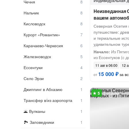
Индивидуальная
д
Чечня
Неизведанная С
Нальчик
вашем автомоби
Кисловодск
Северная Осетия 
путешествие: древ
Курорт «Романтик»
и термальные исто
удивительном тур
Карачаево-Черкесия
Начало:
Из Пятиг
Железноводск
из Ессентуков (с до
11 авг в 06:00
12 а
Ессентуки
15 000 ₽
за вс
от
Село Эрзи
Джиппинг в Абхазию
3 отзыва
Трансфер в/из аэропорта
Вулканы
Заповедники