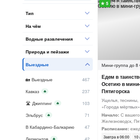
740 отзывов
Тип
На чём
Водные развлечения
Природа и пейзажи
Выездные
Мини-группа
до 8 
Едем в таинст
Выездные
Осетию в мини-
Пятигорска
Кавказ
🔥
Ущелья, теснины,
Джиппинг
🔥
«Города мёртвых»
Начало:
С вашего 
Эльбрус
🔥
Железноводск, Пят
В Кабардино-Балкарию
Расписание:
ежед
Завтра в 06:00
10 
Лермонтов
🔥