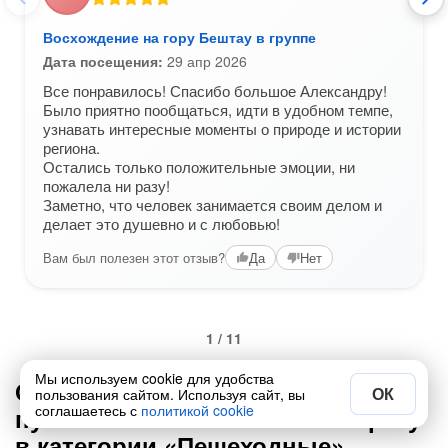
Восхождение на гору Бештау в группе
Дата посещения:
29 апр 2026
Все понравилось! Спасибо большое Александру!
Было приятно пообщаться, идти в удобном темпе,
узнавать интересные моменты о природе и истории
региона.
Остались только положительные эмоции, ни
пожалела ни разу!
Заметно, что человек занимается своим делом и
делает это душевно и с любовью!
Вам был полезен этот отзыв?
Да
Нет
1 / 11
Мы используем cookie для удобства
Ответы на вопросы от
ОК
пользования сайтом. Используя сайт, вы
соглашаетесь с
политикой cookie
путешественников по Пятигорску
в категории «Пешеходные»