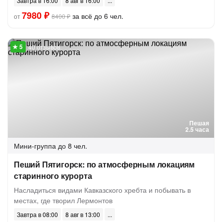
Завтра в 16:00
8 авг в 16:00
7980 ₽
за всё до 6 чел.
от
8400 ₽
40 отзывов
Пешая
2.5 часа
Мини-группа
до 8 чел.
Пеший Пятигорск: по атмосферным локациям
старинного курорта
Насладиться видами Кавказского хребта и побывать в
местах, где творил Лермонтов
Завтра в 08:00
8 авг в 13:00