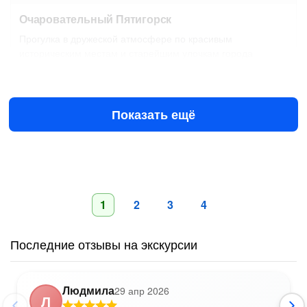
Очаровательный Пятигорск
Прогулка в дружеской атмосфере по красивым
историческим местам и старейшим улочкам города
8 авг в 08:00
10 авг в 08:00
6400 ₽
за всё до 6 чел.
от
Показать ещё
1
2
3
4
Последние отзывы на экскурсии
Людмила
29 апр 2026
Л