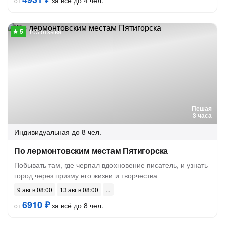
за всё до 4 чел.
от
103 отзыва
Пешая
3 часа
Индивидуальная
до 8 чел.
По лермонтовским местам Пятигорска
Побывать там, где черпал вдохновение писатель, и узнать
город через призму его жизни и творчества
9 авг в 08:00
13 авг в 08:00
6910 ₽
за всё до 8 чел.
от