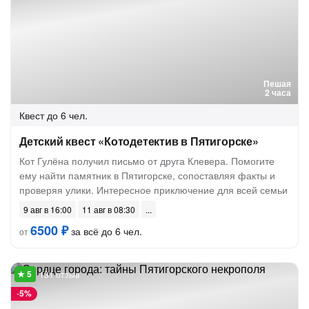
Пешая
2 часа
Квест
до 6 чел.
Детский квест «Котодетектив в Пятигорске»
Кот Гулёна получил письмо от друга Клевера. Помогите
ему найти памятник в Пятигорске, сопоставляя факты и
проверяя улики. Интересное приключение для всей семьи
9 авг в 16:00
11 авг в 08:30
6500 ₽
за всё до 6 чел.
от
131 отзыв
-
5%