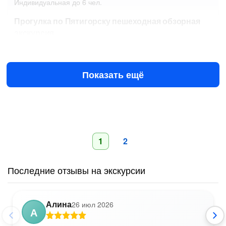
Индивидуальная
до 6 чел.
Прогулка по Пятигорску пешеходная обзорная
экскурсия
Расписание:
Понедельник - Воскресенье с 7.00
6831.50 ₽
за всё до 6 чел.
8037 ₽
Показать ещё
1
2
Последние отзывы на экскурсии
Алина
26 июл 2026
А