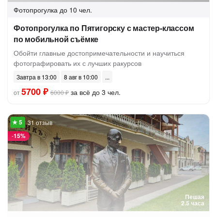
Фотопрогулка
до 10 чел.
Фотопрогулка по Пятигорску с мастер-классом
по мобильной съёмке
Обойти главные достопримечательности и научиться
фотографировать их с лучших ракурсов
Завтра в 13:00
8 авг в 10:00
5700 ₽
за всё до 3 чел.
от
6000 ₽
31 отзыв
-
15%
Пешая
2.5 часа