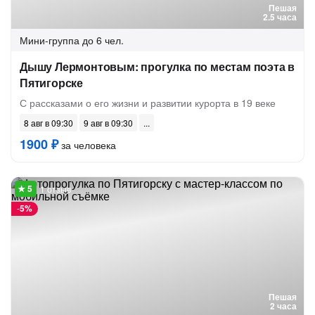
Пешая
2.5 часа
Мини-группа
до 6 чел.
Дышу Лермонтовым: прогулка по местам поэта в
Пятигорске
С рассказами о его жизни и развитии курорта в 19 веке
8 авг в 09:30
9 авг в 09:30
1900 ₽
за человека
1 отзыв
-
5%
Пешая
2 часа