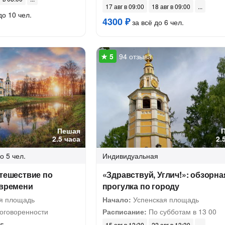
17 авг в 09:00
18 авг в 09:00
до 10 чел.
4300 ₽
за всё до 6 чел.
94 отзыва
Пешая
2.5 часа
2.
о 5 чел.
Индивидуальная
утешествие по
«Здравствуй, Углич!»: обзорна
 времени
прогулка по городу
я площадь
Начало:
Успенская площадь
оговоренности
Расписание:
По субботам в 13 00
15 авг в 13:30
22 авг в 13:30