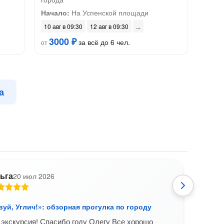
Начало:
На Успенской площади
10 авг в 09:30
12 авг в 09:30
3000 ₽
за всё до 6 чел.
от
а
ьга
20 июл 2026
С
уй, Углич!»: обзорная прогулка по городу
Обзо
Угли
экскурсия! Спасибо году Олегу Все хорошо