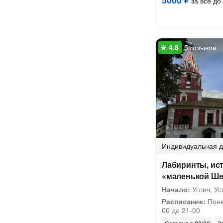
5000 ₽
за всё до 
5 отзывов
Индивидуальная
д
Лабиринты, ис
«маленькой Ш
Начало:
Углич, У
Расписание:
Поне
00 до 21-00