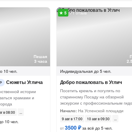
71 отзыв
Пешая
3 часа
2.
о 10 чел.
Индивидуальная
до 5 чел.
Сюжеты Углича
Добро пожаловать в Углич
Р
Посетить кремль и погулять по
нственной истории
старинному Посаду на обзорной
ваться храмами и
экскурсии с профессиональным гид
города
Начало:
На Успенской площади
вг в 08:00
9 авг в 17:00
10 авг в 09:30
до 10 чел.
3500 ₽
за всё до 5 чел.
от