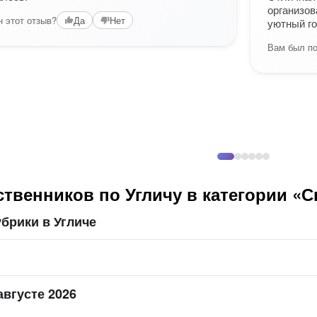
организов
 этот отзыв?
Да
Нет
уютный го
Вам был по
твенников по Угличу в категории «
брики в Угличе
августе 2026