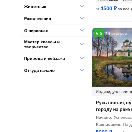
Животные
4500 ₽
за всё 
от
Развлечения
О персонах
14 отзывов
Мастер классы и
творчество
Природа и пейзажи
Откуда начало
Индивидуальная
д
Русь святая, п
городу на реке
Начало:
Успенска
Расписание:
По д