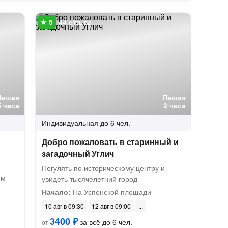
44 отзыва
Пешая
Пешая
5 часа
2 часа
Индивидуальная
до 6 чел.
Добро пожаловать в старинный и
загадочный Углич
Погулять по историческому центру и
ом
увидеть тысячелетний город
Начало:
На Успенской площади
10 авг в 09:30
12 авг в 09:00
3400 ₽
за всё до 6 чел.
от