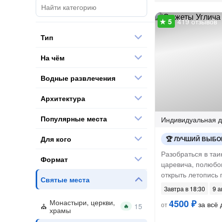
419 отзывов
Тип
На чём
Водные развлечения
Архитектура
Популярные места
Индивидуальная
д
Для кого
ЛУЧШИЙ ВЫБО
Разобраться в таи
Формат
царевича, полюбо
открыть летопись 
Святые места
Завтра в 18:30
9 а
Монастыри, церкви,
4500 ₽
за всё 
от
🔥
храмы