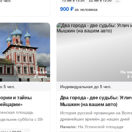
5 чел.
900 ₽
за человека
Пешая
На м
2 часа
5 
о 5 чел.
Индивидуальная
до 5 чел.
тории и тайны
Два города - две судьбы: Углич
вейцарии»
Мышкин (на вашем авто)
спенская площадь
История русской провинции на Волге
древнейших времён до наших дней
дельник-суббота с 09-
Начало:
На Успенской площади