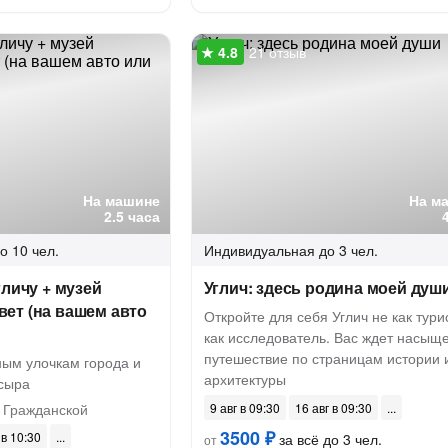
21 отзыв
На машине
На м
2.5 часа
о 10 чел.
Индивидуальная
до 3 чел.
гличу + музей
Углич: здесь родина моей душ
ет (на вашем авто
Откройте для себя Углич не как турис
как исследователь. Вас ждет насыщ
путешествие по страницам истории 
ным улочкам города и
архитектуры
 сыра
 Гражданской
9 авг в 09:30
16 авг в 09:30
3500 ₽
 в 10:30
за всё до 3 чел.
от