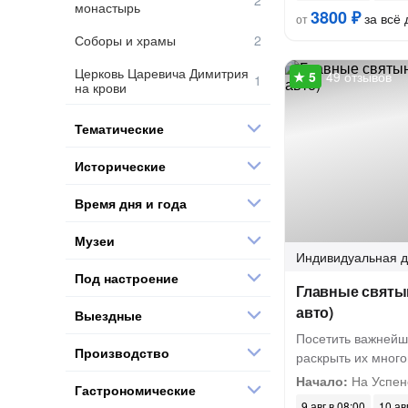
монастырь
3800 ₽
за всё 
от
Соборы и храмы
Церковь Царевича Димитрия
49 отзывов
на крови
Тематические
Исторические
Время дня и года
Музеи
Индивидуальная
д
Под настроение
Главные святын
авто)
Выездные
Посетить важнейш
Производство
раскрыть их мног
Начало:
На Успен
Гастрономические
9 авг в 08:00
10 ав