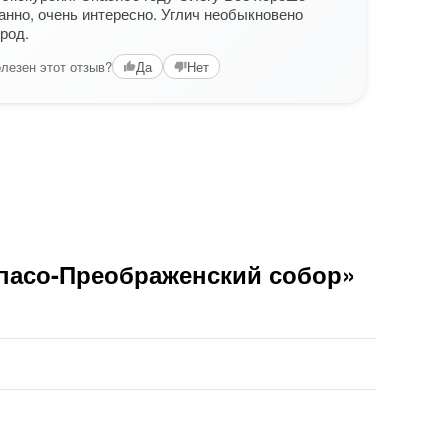
Позна
анно, очень интересно. Углич необыкновено
было 
род.
как и
лезен этот отзыв?
Да
Нет
Вам б
Спасо-Преображенский собор»