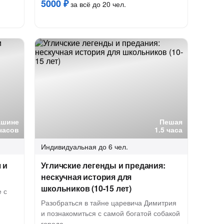
5000 ₽
за всё до 20 чел.
ашине
Пешая
часов
1.5 часа
Индивидуальная
до 6 чел.
 и
Угличские легенды и предания:
нескучная история для
школьников (10-15 лет)
 с
Разобраться в тайне царевича Димитрия
и познакомиться с самой богатой собакой
города