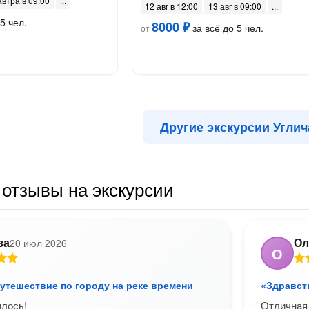
автра в 09:00
12 авг в 12:00
13 авг в 09:00
5 чел.
8000 ₽
за всё до 5 чел.
от
Другие экскурсии Углич
отзывы на экскурсии
ва
Ол
20 июл 2026
О
путешествие по городу на реке времени
«Здравств
лось!
Отличная 