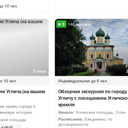
до 10 чел.
146 отзывов
3 часа
о 10 чел.
Индивидуальная
до 6 чел.
и Углича (на вашем
Обзорная экскурсия по городу
Угличу с посещением Угличско
кремля
ие храмы города и
овековую историю
Начало:
Успенская площадь, Углич
Расписание:
Ежедневно, по
ской площади
договоренности
г в 08:00