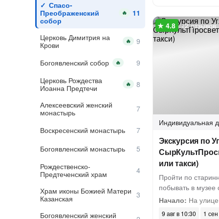
Спасо-
Преображенский
🔥
собор
12 отзывов
Церковь Димитрия на
🔥
Крови
Богоявленский собор
🔥
Церковь Рождества
🔥
Иоанна Предтечи
Алексеевский женский
монастырь
Индивидуальная
д
Воскресенский монастырь
Экскурсия по У
Богоявленский монастырь
СырКультПросв
или такси)
Рождественско-
Предтеченский храм
Пройти по старин
побывать в музее
Храм иконы Божией Матери
Казанская
Начало:
На улице
9 авг в 10:30
1 сен
Богоявленский женский