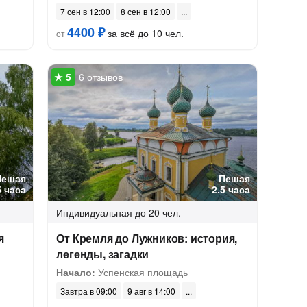
7 сен в 12:00
8 сен в 12:00
4400 ₽
за всё до 10 чел.
от
6 отзывов
Пешая
Пешая
5 часа
2.5 часа
Индивидуальная
до 20 чел.
я
От Кремля до Лужников: история,
легенды, загадки
Начало:
Успенская площадь
Завтра в 09:00
9 авг в 14:00