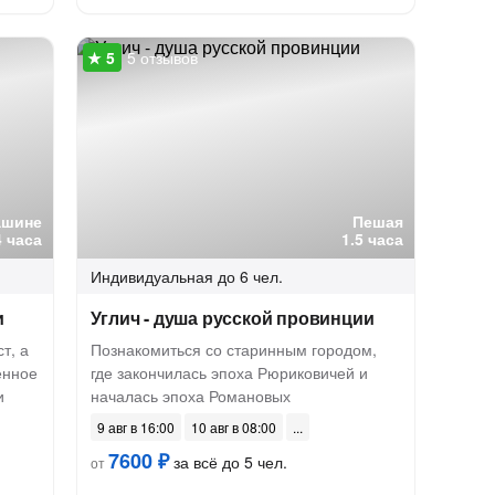
5 отзывов
ашине
Пешая
4 часа
1.5 часа
Индивидуальная
до 6 чел.
и
Углич - душа русской провинции
т, а
Познакомиться со старинным городом,
енное
где закончилась эпоха Рюриковичей и
и
началась эпоха Романовых
9 авг в 16:00
10 авг в 08:00
7600 ₽
за всё до 5 чел.
от