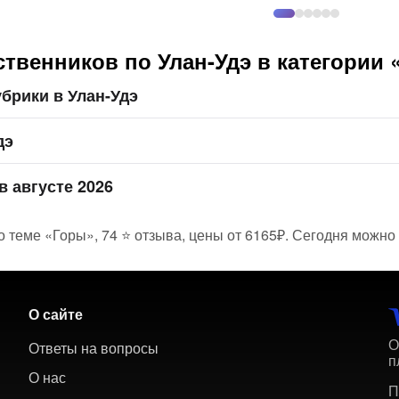
твенников по Улан-Удэ в категории
брики в Улан-Удэ
дэ
в августе 2026
о теме «Горы», 74 ⭐ отзыва, цены от 6165₽. Сегодня можно 
О сайте
О
Ответы на вопросы
п
О нас
П