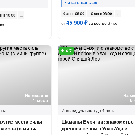
9 авг в 08:00
10 авг в 08:00
вг в 10:00
45 900 ₽
за всё до 3 чел.
от
ка
23 отзыва
На машине
На м
7 часов
6 
чел.
Индивидуальная
до 4 чел.
ругие места силы
Шаманы Бурятии: знакомство 
района (в мини-
древней верой в Улан-Удэ и