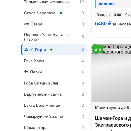
Термальные источники
Скала Черепаха
🔥
Завтра в 14:00
9 а
5480 ₽
Озера
за челове
Перевал Улан-Бургасы
(Пыхта)
7 отзывов
Горы
🔥
Река Хаим
Парки
Гора Спящий Лев
Баргузинский залив
Бухта Безымянная
Мини-группа
до 6 
Чивыркуйский залив
Шаман-Гора и д
Заиграевского 
Шаман-гора