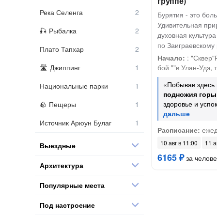
группе)
Река Селенга
Бурятия - это бол
Удивительная при
Рыбалка
духовная культура
по Заиграевскому
Плато Тапхар
Начало:
: "Сквер
Джиппинг
бой ""в Улан-Удэ, т.
«Побывав здесь
Национальные парки
подножия горы
здоровье и успо
Пещеры
Источник Арюун Булаг
Расписание:
ежед
10 авг в 11:00
11 а
Выездные
6165 ₽
за челове
Архитектура
Популярные места
Под настроение