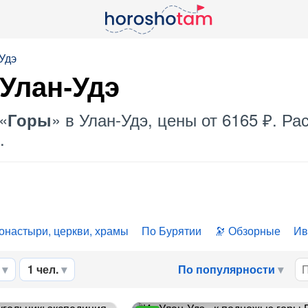
Удэ
Улан-Удэ
«
» в Улан-Удэ, цены от 6165 ₽. Р
Горы
.
онастыри, церкви, храмы
По Бурятии
Обзорные
Ив
1 чел.
По популярности