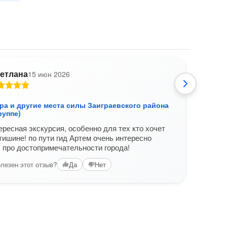
етлана
15 июн 2026
Е
ра и другие места силы Заиграевского района
Из У
руппе)
Ездил
ересная экскурсия, особенно для тех кто хочет
Помим
тишине! по пути гид Артем очень интересно
запл
 про достопримечательности города!
чита
лезен этот отзыв?
Да
Нет
Вам б