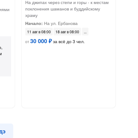
На джипах через степи и горы - к местам
поклонения шаманов и буддийскому
циями
храму
Начало:
На ул. Ербанова
11 авг в 08:00
18 авг в 08:00
30 000 ₽
за всё до 3 чел.
от
о,
м
дэ