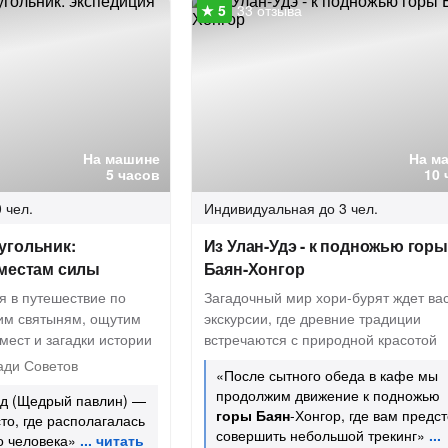
33 отзыва
На машине
На м
5 часов
10 
 чел.
Индивидуальная
до 3 чел.
угольник:
Из Улан-Удэ - к подножью горы
 местам силы
Баян-Хонгор
я в путешествие по
Загадочный мир хори-бурят ждет вас
им святыням, ощутим
экскурсии, где древние традиции
мест и загадки истории
встречаются с природной красотой
ди Советов
«После сытного обеда в кафе мы
продолжим движение к подножью
д (Щедрый павлин) —
горы Баян
-Хонгор, где вам предс
то, где располагалась
совершить небольшой трекинг»
о человека»