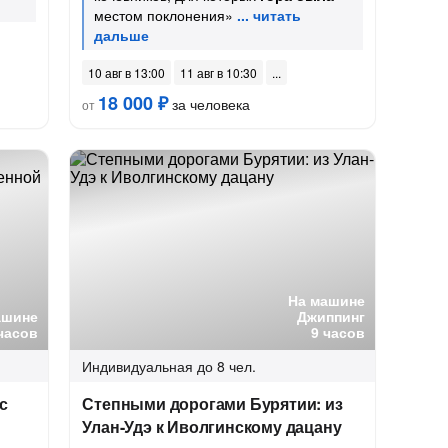
местом поклонения»
10 авг в 13:00
11 авг в 10:30
18 000 ₽
за человека
от
На машине
ашине
Джиппинг
часов
9 часов
Индивидуальная
до 8 чел.
с
Степными дорогами Бурятии: из
Улан-Удэ к Иволгинскому дацану