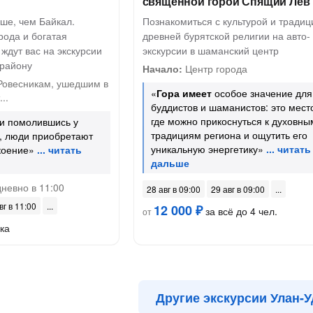
священной горой Спящий Лев
ьше, чем Байкал.
Познакомиться с культурой и тради
рода и богатая
древней бурятской религии на авто-
 ждут вас на экскурсии
экскурсии в шаманский центр
 району
Начало:
Центр города
"Ровесникам, ушедшим в
«
Гора имеет
особое значение для
..
буддистов и шаманистов: это мест
где можно прикоснуться к духовны
 и помолившись у
традициям региона и ощутить его
, люди приобретают
уникальную энергетику»
коение»
невно в 11:00
28 авг в 09:00
29 авг в 09:00
вг в 11:00
12 000 ₽
за всё до 4 чел.
от
ка
Другие экскурсии Улан-У