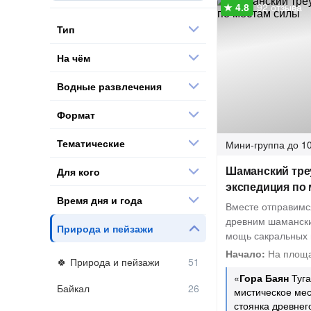
92 отзыва
Тип
На чём
Водные развлечения
Формат
Тематические
Мини-группа
до 10
Шаманский тре
Для кого
экспедиция по
Время дня и года
Вместе отправимс
древним шаманск
Природа и пейзажи
мощь сакральных 
Начало:
На площа
Природа и пейзажи
«
Гора Баян
Туга
Байкал
мистическое мес
стоянка древнег