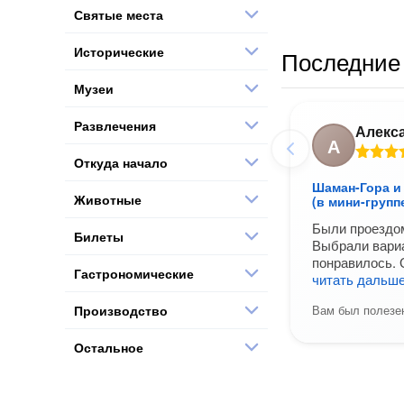
Святые места
Исторические
Последние 
Музеи
Развлечения
Алекс
А
Откуда начало
Шаман-Гора и
Животные
(в мини-групп
Были проездом
Билеты
Выбрали вариа
понравилось. 
Гастрономические
читать дальш
Производство
Вам был полезен
Остальное