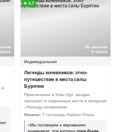
11 отзывов
ашине
На машине
часов
6 часов
Индивидуальная
Легенды кочевников: этно-
путешествие в места силы
Бурятии
 в
Приключение в Улан-Удэ: загадки
прошлого и сакральные места в экскурсии
«Легенды кочевников»
Начало:
У гостиницы Байкал Плаза
тоит
«Мы поговорим о верованиях
кочевников, для которых
гора была