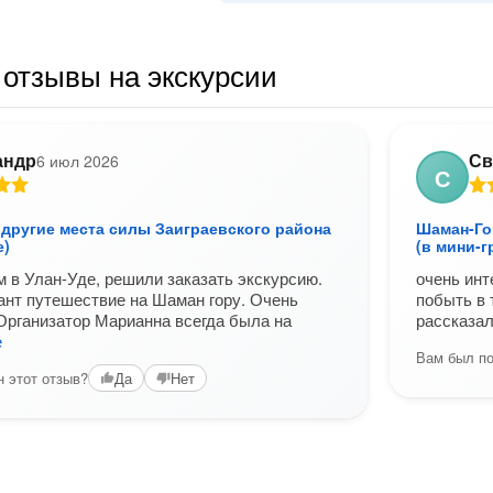
отзывы на экскурсии
андр
Св
6 июл 2026
С
 другие места силы Заиграевского района
Шаман-Го
е)
(в мини-г
 в Улан-Уде, решили заказать экскурсию.
очень инт
нт путешествие на Шаман гору. Очень
побыть в 
Организатор Марианна всегда была на
рассказал
е
Вам был по
 этот отзыв?
Да
Нет