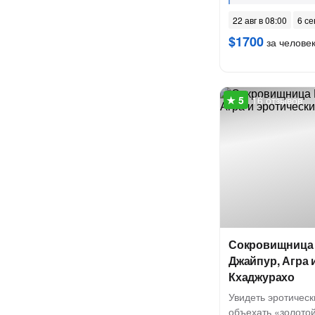
22 авг в 08:00
6 се
$1700
за челове
16 отзывов
Сокровищница 
Джайпур, Агра 
Кхаджурахо
Увидеть эротическ
объехать «золотой