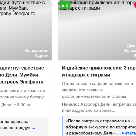
2 отзыва
Джи
На машине
На м
8 дней
ндии: путешествие
Индийские приключения: 3 го
по Дели, Мумбаи,
и нацпарк с тиграми
 острову Элефанта
Отправиться в сафари на джипах и
увидеть все главные
ские святыни и мечети
достопримечательности страны
колониальному базару
Начало:
Аэропорт Дели, встретим в
Дели, с 8:00 по
индивидуально ко време...
«После завтрака отправимся на
запланирована
обзорную
экскурсию по колоритн
сия по городу»
и разнообразному Дели»