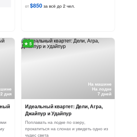
$850
за всё до 2 чел.
от
1 отзыв
На машине
ашине
На лодке
2 дня
7 дней
ьный
Идеальный квартет: Дели, Агра,
Джайпур и Удайпур
ими
Поплавать на лодке по озеру,
му
прокатиться на слонах и увидеть одно из
чудес света