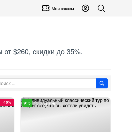
Мои заказы
ы от $260, скидки до 35%.
-
10%
13 отзывов