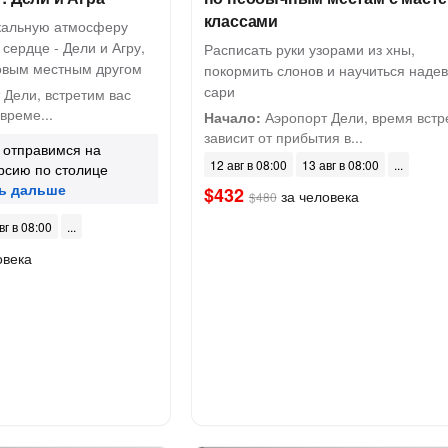
классами
икальную атмосферу
 сердце - Дели и Агру,
Расписать руки узорами из хны,
овым местным другом
покормить слонов и научиться надев
сари
Дели, встретим вас
време...
Начало:
Аэропорт Дели, время встр
зависит от прибытия в...
 отправимся на
12 авг в 08:00
13 авг в 08:00
рсию по столице
$432
за человека
$480
вг в 08:00
овека