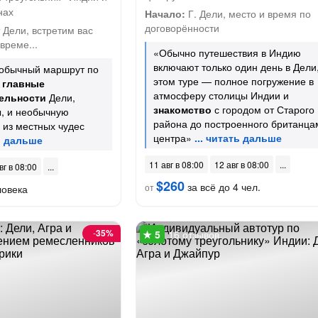
нах
Начало:
Г. Дели, место и время по
договорённости
Дели, встретим вас
време...
«Обычно путешествия в Индию
включают только один день в Дели,
обычный маршрут по
этом туре — полное погружение в
и
главные
атмосферу столицы Индии и
ельности
Дели,
знакомство
с городом от Старого
ы, и необычную
района до построенного британца
 из местных чудес
центра»
11 авг в 08:00
12 авг в 08:00
вг в 08:00
$260
за всё до 4 чел.
от
ловека
-
35%
16 отзывов