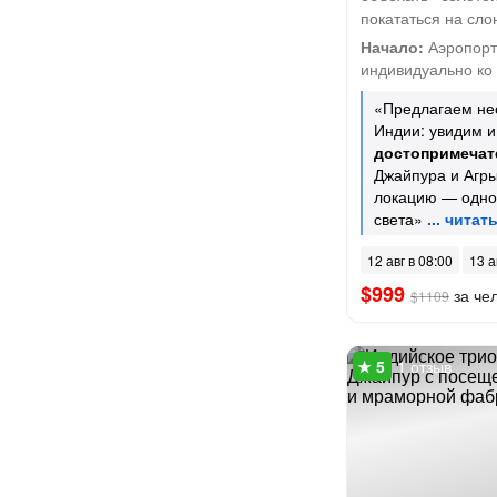
покататься на сло
Начало:
Аэропорт 
индивидуально ко 
«Предлагаем не
Индии: увидим 
достопримечат
Джайпура и Агр
локацию — одно
света»
12 авг в 08:00
13 а
$999
за че
$1109
1 отзыв