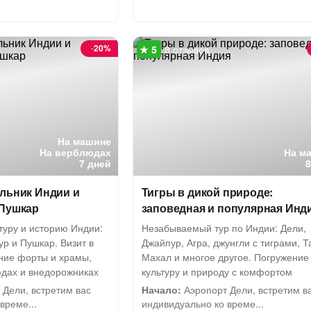
-
20%
8 отзывов
На машине
На верблюдах
На м
7 дней
ольник Индии и
Тигры в дикой природе:
 Пушкар
заповедная и популярная Инд
туру и историю Индии:
Незабываемый тур по Индии: Дели,
ур и Пушкар. Визит в
Джайпур, Агра, джунгли с тиграми, Т
ние форты и храмы,
Махал и многое другое. Погружение
юдах и внедорожниках
культуру и природу с комфортом
Дели, встретим вас
Начало:
Аэропорт Дели, встретим в
време...
индивидуально ко време...