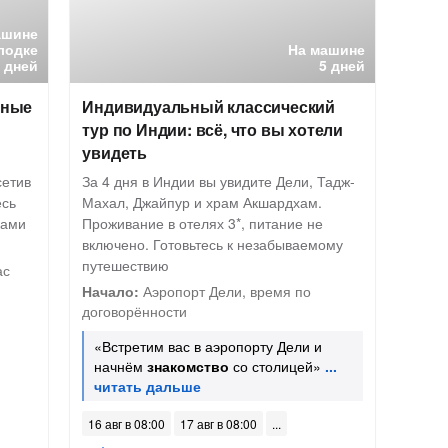
ашине
лодке
На машине
8 дней
5 дней
вные
Индивидуальный классический
тур по Индии: всё, что вы хотели
увидеть
сетив
За 4 дня в Индии вы увидите Дели, Тадж-
есь
Махал, Джайпур и храм Акшардхам.
ками
Проживание в отелях 3*, питание не
включено. Готовьтесь к незабываемому
путешествию
ас
Начало:
Аэропорт Дели, время по
договорённости
«Встретим вас в аэропорту Дели и
начнём
знакомство
со столицей»
16 авг в 08:00
17 авг в 08:00