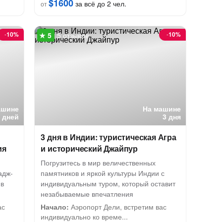
$1600
за всё до 2 чел.
от
-
10%
-
10%
5 отзывов
ашине
На машине
8 дней
3 дня
3 дня в Индии: туристическая Агра
ия
и исторический Джайпур
Погрузитесь в мир величественных
адж-
памятников и яркой культуры Индии с
 в
индивидуальным туром, который оставит
незабываемые впечатления
ас
Начало:
Аэропорт Дели, встретим вас
индивидуально ко време...