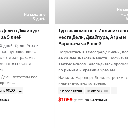
На м
На машине
На 
5 дней
 Дели в Джайпур:
Тур-знакомство с Индией: гла
за 5 дней
места Дели, Джайпура, Агры и
Варанаси за 8 дней
5 дней: Дели, Агра и
ное путешествие с
Погрузитесь в атмосферу Индии, по
лях и завтраками.
её самые знаковые места. Восхитит
мечательности и
Тадж-Махалом, насладитесь прогул
ии
по рынкам и древним храмам
Дели, встретим вас
Начало:
Аэропорт Дели, встретим в
време...
индивидуально ко време...
вг в 08:00
12 авг в 08:00
13 авг в 08:00
$1099
овека
за человека
$1221