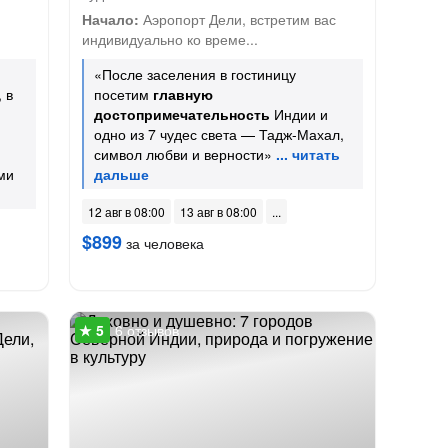
Начало:
Аэропорт Дели, встретим вас
индивидуально ко време...
«После заселения в гостиницу
 в
посетим
главную
достопримечательность
Индии и
одно из 7 чудес света — Тадж-Махал,
символ любви и верности»
ми
12 авг в 08:00
13 авг в 08:00
$899
за человека
6 отзывов