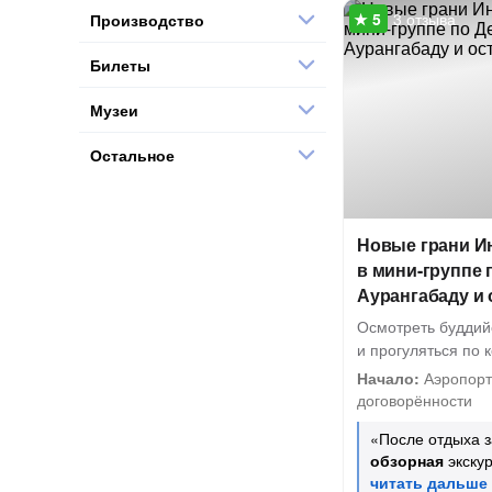
3 отзыва
Производство
Билеты
Музеи
Остальное
Новые грани И
в мини-группе 
Аурангабаду и
Осмотреть буддий
и прогуляться по 
Начало:
Аэропорт 
договорённости
«После отдыха 
обзорная
экскур