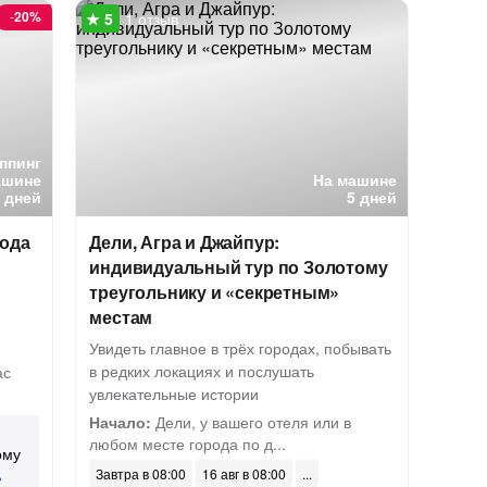
-
20%
1 отзыв
ппинг
ашине
На машине
9 дней
5 дней
рода
Дели, Агра и Джайпур:
индивидуальный тур по Золотому
треугольнику и «секретным»
местам
Увидеть главное в трёх городах, побывать
в редких локациях и послушать
ас
увлекательные истории
Начало:
Дели, у вашего отеля или в
любом месте города по д...
ому
Завтра в 08:00
16 авг в 08:00