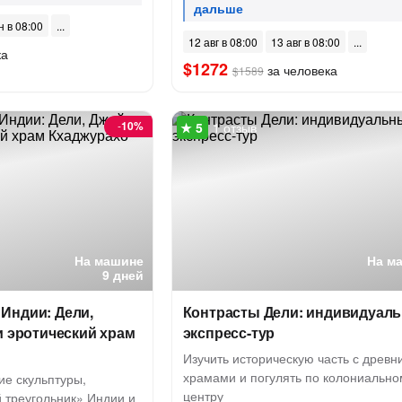
н в 08:00
12 авг в 08:00
13 авг в 08:00
ка
$1272
за человека
$1589
-
10%
1 отзыв
На машине
На м
9 дней
Индии: Дели,
Контрасты Дели: индивидуал
и эротический храм
экспресс-тур
Изучить историческую часть с древн
храмами и погулять по колониально
ие скульптуры,
центру
 треугольник» Индии и