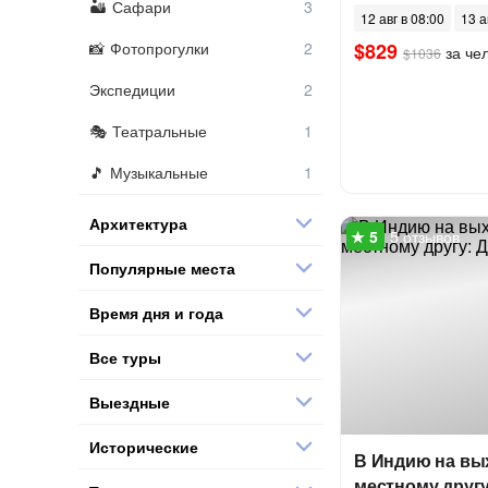
Сафари
12 авг в 08:00
13 а
Фотопрогулки
$829
за че
$1036
Экспедиции
Театральные
Музыкальные
Архитектура
5 отзывов
Популярные места
Время дня и года
Все туры
Выездные
Исторические
В Индию на вых
местному другу