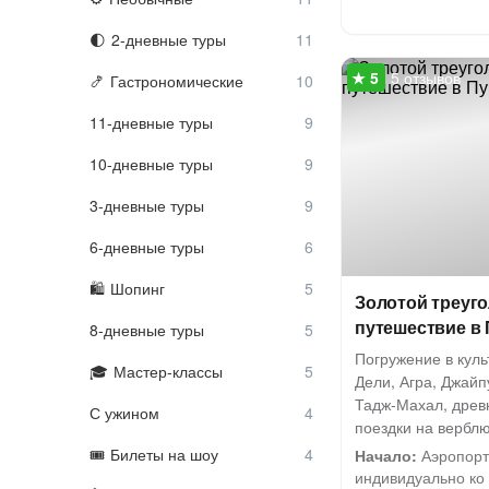
2-дневные туры
5 отзывов
Гастрономические
11-дневные туры
10-дневные туры
3-дневные туры
6-дневные туры
Шопинг
Золотой треуг
путешествие в
8-дневные туры
Погружение в куль
Мастер-классы
Дели, Агра, Джайп
Тадж-Махал, древ
С ужином
поездки на вербл
Билеты на шоу
Начало:
Аэропорт 
индивидуально ко 