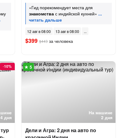
«Гид порекомендует места для
ому
знакомства
с индийской кухней»
12 авг в 08:00
13 авг в 08:00
$399
за человека
$443
-
10%
2 отзыва
ашине
На машине
4 дня
2 дня
 тур
Дели и Агра: 2 дня на авто по
р-
красочной Индии