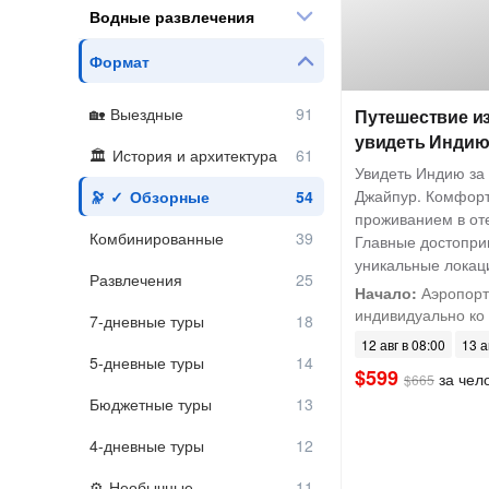
Водные развлечения
Формат
Выездные
Путешествие из
увидеть Индию 
История и архитектура
Увидеть Индию за 
Джайпур. Комфорт
Обзорные
проживанием в оте
Комбинированные
Главные достопри
уникальные локац
Развлечения
Начало:
Аэропорт 
индивидуально ко 
7-дневные туры
12 авг в 08:00
13 а
5-дневные туры
$599
за чел
$665
Бюджетные туры
4-дневные туры
Необычные