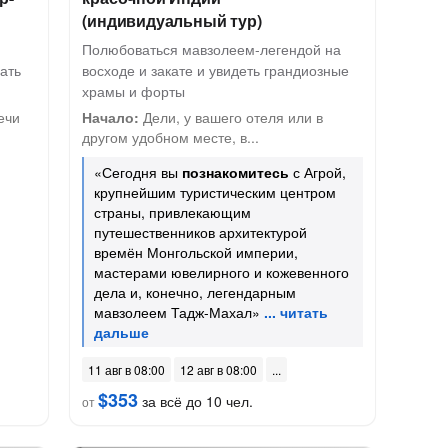
(индивидуальный тур)
Полюбоваться мавзолеем-легендой на
ать
восходе и закате и увидеть грандиозные
храмы и форты
ечи
Начало:
Дели, у вашего отеля или в
другом удобном месте, в...
«Сегодня вы
познакомитесь
с Агрой,
крупнейшим туристическим центром
страны, привлекающим
путешественников архитектурой
времён Монгольской империи,
мастерами ювелирного и кожевенного
дела и, конечно, легендарным
мавзолеем Тадж-Махал»
11 авг в 08:00
12 авг в 08:00
$353
за всё до 10 чел.
от