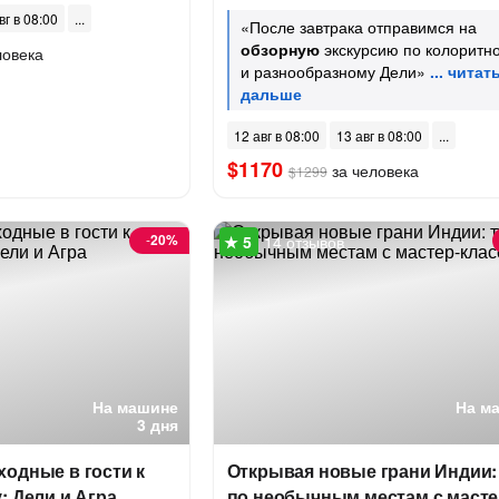
вг в 08:00
«После завтрака отправимся на
обзорную
экскурсию по колоритн
ловека
и разнообразному Дели»
12 авг в 08:00
13 авг в 08:00
$1170
за человека
$1299
-
20%
14 отзывов
На машине
На м
3 дня
одные в гости к
Открывая новые грани Индии:
: Дели и Агра
по необычным местам с масте