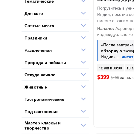
Тематические
Погрузитесь в ун
Для кого
Индии, посетив её
вместе с вашим н
Святые места
Начало:
Аэропорт 
индивидуально ко 
Праздники
«После завтрака
Развлечения
обзорную
экску
Индии»
Природа и пейзажи
12 авг в 08:00
13 а
Откуда начало
$399
за чел
$498
Животные
Гастрономические
Под настроение
Мастер классы и
творчество