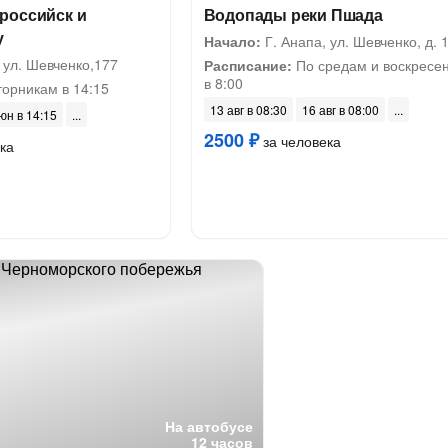
российск и
Водопады реки Пшада
у
Начало:
Г. Анапа, ул. Шевченко, д. 
 ул. Шевченко,177
Расписание:
По средам и воскресе
в 8:00
торникам в 14:15
13 авг в 08:30
16 авг в 08:00
юн в 14:15
2500 ₽
за человека
ка
На автобусе
12 часов