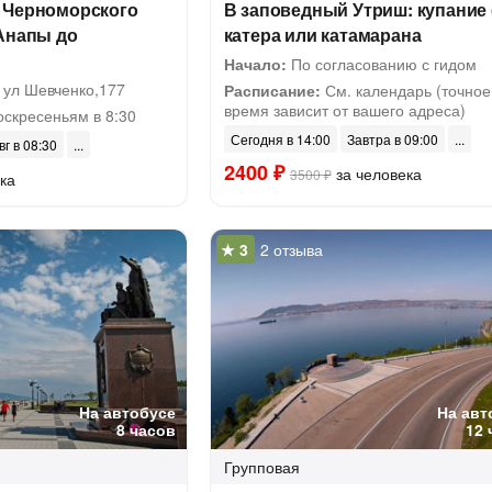
 Черноморского
В заповедный Утриш: купание 
 Анапы до
катера или катамарана
Начало:
По согласованию с гидом
 ул Шевченко,177
Расписание:
См. календарь (точное
время зависит от вашего адреса)
оскресеньям в 8:30
Сегодня в 14:00
Завтра в 09:00
вг в 08:30
2400 ₽
за человека
3500 ₽
ка
2 отзыва
На автобусе
На авт
8 часов
12 
Групповая