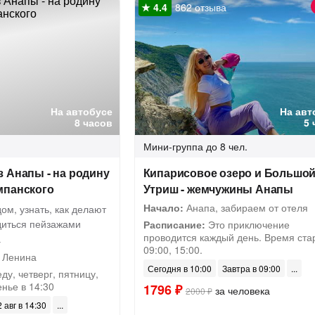
862 отзыва
На автобусе
На авт
8 часов
5 
Мини-группа
до 8 чел.
 Анапы - на родину
Кипарисовое озеро и Большо
мпанского
Утриш - жемчужины Анапы
Начало:
Анапа, забираем от отеля
ом, узнать, как делают
диться пейзажами
Расписание:
Это приключение
проводится каждый день. Время ста
а
09:00, 15:00.
 Ленина
Сегодня в 10:00
Завтра в 09:00
ду, четверг, пятницу,
енье в 14:30
1796 ₽
за человека
2000 ₽
 авг в 14:30