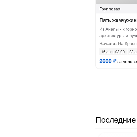
Групповая
Пять жемчужин
Из Анапы - к горн
архитектуры и лу
Начало:
На Красн
16 авг в 08:00
23 а
2600 ₽
за челове
Последние 