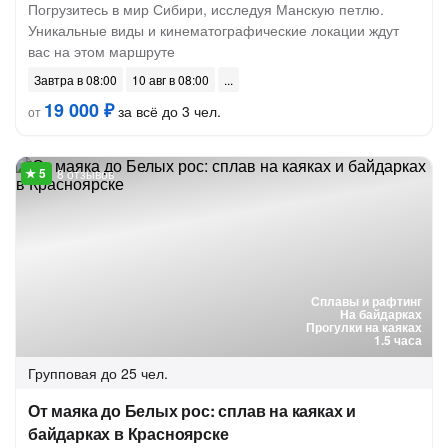
Погрузитесь в мир Сибири, исследуя Манскую петлю.
Уникальные виды и кинематографические локации ждут
вас на этом маршруте
Завтра в 08:00
10 авг в 08:00
19 000 ₽
за всё до 3 чел.
от
8 отзывов
Сплавы и рафтинг
На байдарках
Прогулки на каяках
1.5 часа
Групповая
до 25 чел.
От маяка до Белых рос: сплав на каяках и
байдарках в Красноярске