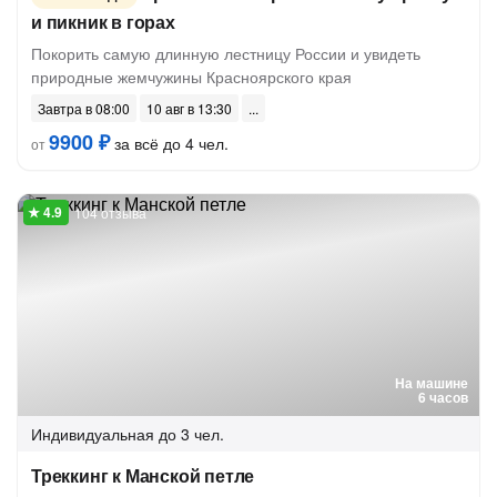
и пикник в горах
Покорить самую длинную лестницу России и увидеть
природные жемчужины Красноярского края
Завтра в 08:00
10 авг в 13:30
9900 ₽
за всё до 4 чел.
от
104 отзыва
На машине
6 часов
Индивидуальная
до 3 чел.
Треккинг к Манской петле