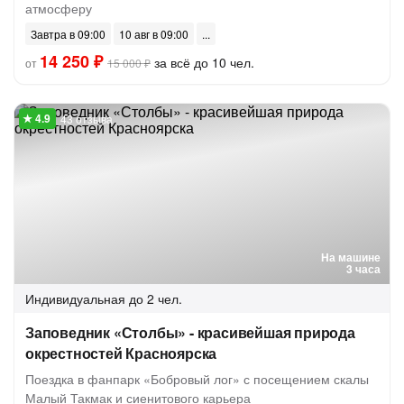
атмосферу
Завтра в 09:00
10 авг в 09:00
14 250 ₽
за всё до 10 чел.
от
15 000 ₽
43 отзыва
На машине
3 часа
Индивидуальная
до 2 чел.
Заповедник «Столбы» - красивейшая природа
окрестностей Красноярска
Поездка в фанпарк «Бобровый лог» с посещением скалы
Малый Такмак и сиенитового карьера