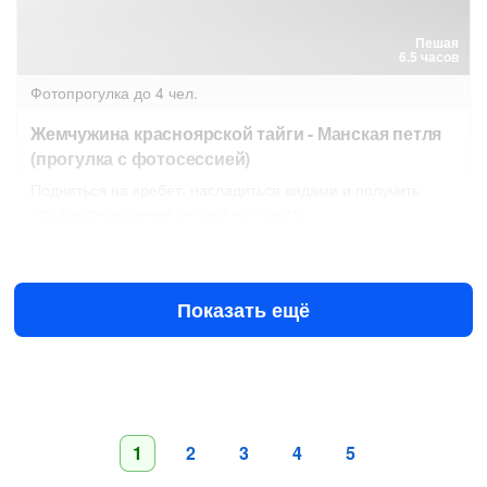
Пешая
6.5 часов
Фотопрогулка
до 4 чел.
Жемчужина красноярской тайги - Манская петля
(прогулка с фотосессией)
Подняться на хребет, насладиться видами и получить
профессиональные снимки на память
12 авг в 07:00
13 авг в 07:00
11 000 ₽
за всё до 4 чел.
от
Показать ещё
1
2
3
4
5