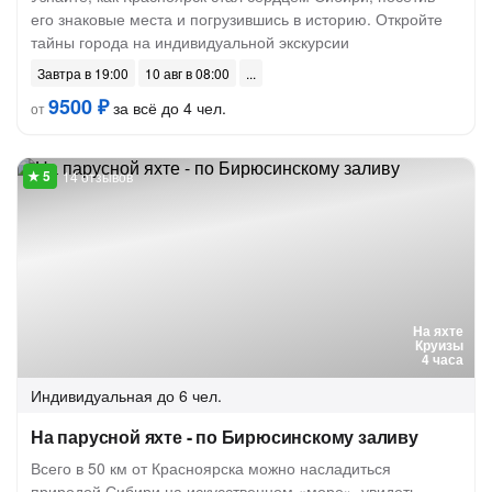
его знаковые места и погрузившись в историю. Откройте
тайны города на индивидуальной экскурсии
Завтра в 19:00
10 авг в 08:00
9500 ₽
за всё до 4 чел.
от
14 отзывов
На яхте
Круизы
4 часа
Индивидуальная
до 6 чел.
На парусной яхте - по Бирюсинскому заливу
Всего в 50 км от Красноярска можно насладиться
природой Сибири на искусственном «море», увидеть