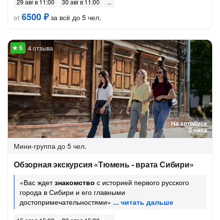
29 авг в 11:00
30 авг в 11:00
6500 ₽
за всё до 5 чел.
от
4 отзыва
На автобусе
2 часа
Мини-группа
до 5 чел.
Обзорная экскурсия «Тюмень - врата Сибири»
«Вас ждет
знакомство
с историей первого русского
города в Сибири и его главными
достопримечательностями»