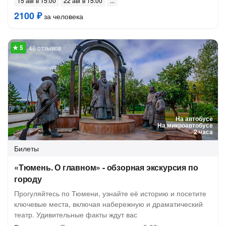
15 авг в 15:00
22 авг в 15:00
2100 ₽
за человека
40 отзывов
На автобусе
На микроавтобусе
2 часа
Билеты
«Тюмень. О главном» - обзорная экскурсия по
городу
Прогуляйтесь по Тюмени, узнайте её историю и посетите
ключевые места, включая набережную и драматический
театр. Удивительные факты ждут вас