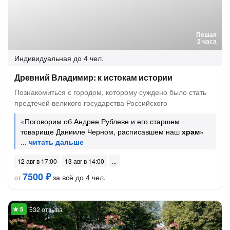
Пешая
2 часа
Индивидуальная
до 4 чел.
Древний Владимир: к истокам истории
Познакомиться с городом, которому суждено было стать
предтечей великого государства Российского
«Поговорим об Андрее Рублеве и его старшем
товарище Данииле Черном, расписавшем наш
храм
»
12 авг в 17:00
13 авг в 14:00
7500 ₽
за всё до 4 чел.
от
532 отзыва