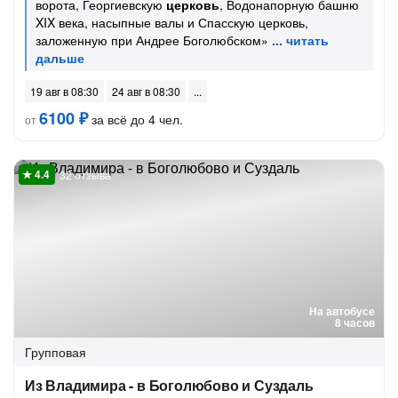
ворота, Георгиевскую
церковь
, Водонапорную башню
XIX века, насыпные валы и Спасскую церковь,
заложенную при Андрее Боголюбском»
19 авг в 08:30
24 авг в 08:30
6100 ₽
за всё до 4 чел.
от
32 отзыва
На автобусе
8 часов
Групповая
Из Владимира - в Боголюбово и Суздаль