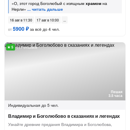
«О, этот город Боголюбый с изящным
храмом
на
Нерли»
16 авг в 11:30
17 авг в 10:00
5900 ₽
за всё до 4 чел.
от
117 отзывов
Пешая
3.5 часа
Индивидуальная
до 5 чел.
Владимир и Боголюбово в сказаниях и легендах
Узнайте древние предания Владимира и Боголюбова,