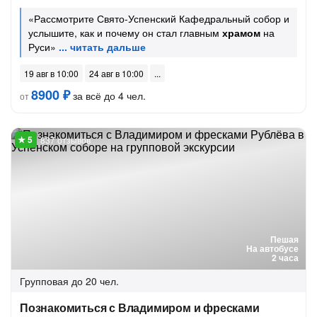
«Рассмотрите Свято-Успенский Кафедральный собор и
услышите, как и почему он стал главным
храмом
на
Руси»
19 авг в 10:00
24 авг в 10:00
8900 ₽
за всё до 4 чел.
от
837 отзывов
Пешая
На автобусе
2 часа
Групповая
до 20 чел.
Познакомиться с Владимиром и фресками