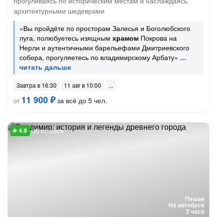
прогуливаясь по историческим местам и наслаждаясь
архитектурными шедеврами
«Вы пройдёте по просторам Залесья и Боголюбского
луга, полюбуетесь изящным
храмом
Покрова на
Нерли и аутентичными барельефами Дмитриевского
собора, прогуляетесь по владимирскому Арбату»
Завтра в 16:30
11 авг в 10:00
11 900 ₽
за всё до 5 чел.
от
30 отзывов
Пешая
На автобусе
2 часа