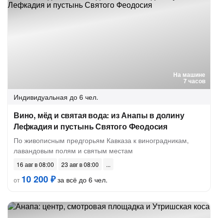
На машине
7 часов
Индивидуальная
до 6 чел.
Вино, мёд и святая вода: из Анапы в долину
Лефкадия и пустынь Святого Феодосия
По живописным предгорьям Кавказа к виноградникам,
лавандовым полям и святым местам
16 авг в 08:00
23 авг в 08:00
10 200 ₽
за всё до 6 чел.
от