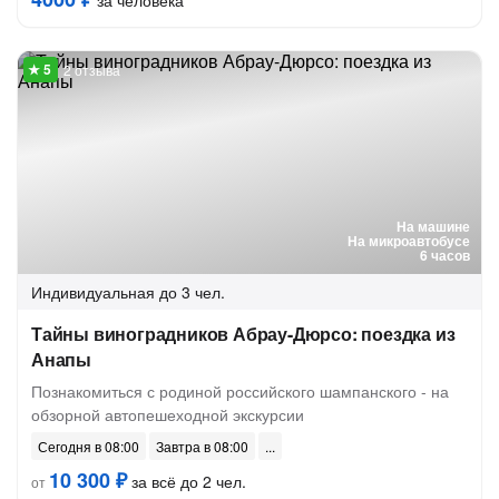
за человека
2 отзыва
На машине
На микроавтобусе
6 часов
Индивидуальная
до 3 чел.
Тайны виноградников Абрау-Дюрсо: поездка из
Анапы
Познакомиться с родиной российского шампанского - на
обзорной автопешеходной экскурсии
Сегодня в 08:00
Завтра в 08:00
10 300 ₽
за всё до 2 чел.
от