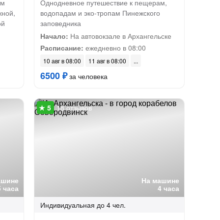
ым
Однодневное путешествие к пещерам,
жной,
водопадам и эко-тропам Пинежского
ой
заповедника
Начало:
На автовокзале в Архангельске
Расписание:
ежедневно в 08:00
10 авг в 08:00
11 авг в 08:00
6500 ₽
за человека
18 отзывов
ашине
На машине
5 часа
4 часа
Индивидуальная
до 4 чел.