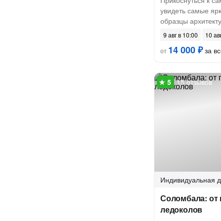
Прикоснуться к с
увидеть самые яр
образцы архитект
9 авг в 10:00
10 ав
14 000 ₽
за вс
от
15 отзывов
Индивидуальная
д
Соломбала: от 
ледоколов