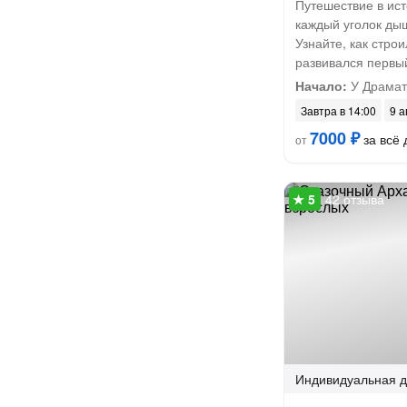
Путешествие в ист
каждый уголок ды
Узнайте, как стро
развивался первы
Начало:
У Драмат
Завтра в 14:00
9 а
7000 ₽
за всё 
от
42 отзыва
Индивидуальная
д