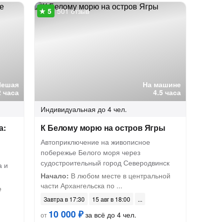
501 отзыв
Пешая
На машине
2 часа
4.5 часа
Индивидуальная
до 4 чел.
а:
К Белому морю на остров Ягры
Автоприключение на живописное
побережье Белого моря через
судостроительный город Северодвинск
а и
Начало:
В любом месте в центральной
части Архангельска по ...
е
Завтра в 17:30
15 авг в 18:00
10 000 ₽
за всё до 4 чел.
от