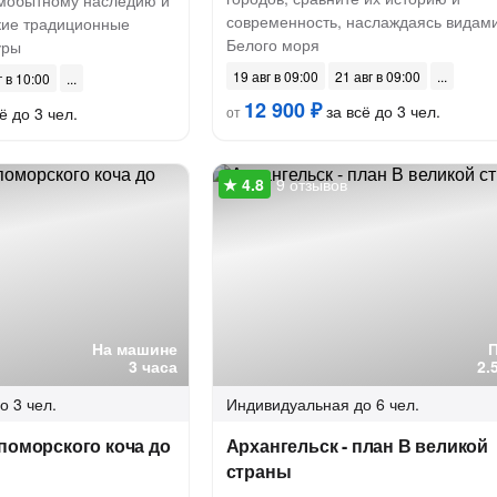
амобытному наследию и
современность, наслаждаясь видам
кие традиционные
Белого моря
уры
19 авг в 09:00
21 авг в 09:00
г в 10:00
12 900 ₽
за всё до 3 чел.
ё до 3 чел.
от
9 отзывов
На машине
3 часа
2.
о 3 чел.
Индивидуальная
до 6 чел.
поморского коча до
Архангельск - план В великой
страны