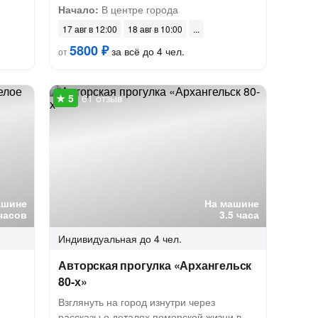
Начало:
В центре города
17 авг в 12:00
18 авг в 10:00
5800 ₽
за всё до 4 чел.
от
61 отзыв
ашине
На машине
 часов
3.5 часа
Индивидуальная
до 4 чел.
Авторская прогулка «Архангельск
80-х»
Взглянуть на город изнутри через
рассказы о деталях поморской жизни в