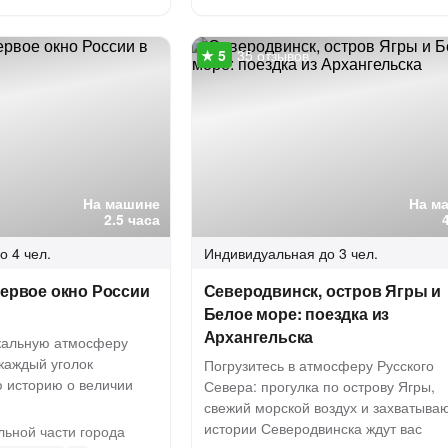
35 отзывов
На машине
На м
2.5 часа
о 4 чел.
Индивидуальная
до 3 чел.
первое окно России
Северодвинск, остров Ягры и
Белое море: поездка из
Архангельска
икальную атмосферу
 каждый уголок
Погрузитесь в атмосферу Русского
ю историю о величии
Севера: прогулка по острову Ягры,
свежий морской воздух и захватыв
истории Северодвинска ждут вас
льной части города