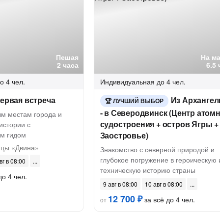
Пешая
На м
2 часа
6.5
о 4 чел.
Индивидуальная
до 4 чел.
первая встреча
Из Архангел
ЛУЧШИЙ ВЫБОР
- в Северодвинск (Центр атом
ым местам города и
судостроения + остров Ягры +
 истории с
м гидом
Заостровье)
ицы «Двина»
Знакомство с северной природой и
глубокое погружение в героическую 
вг в 08:00
техническую историю страны
до 4 чел.
9 авг в 08:00
10 авг в 08:00
12 700 ₽
за всё до 4 чел.
от