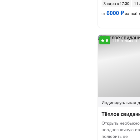
Завтра в 17:30
11 
6000 ₽
за всё 
от
115 отзывов
Индивидуальная
д
Тёплое свидан
Открыть необыкно
неоднозначную ст
полюбить ее