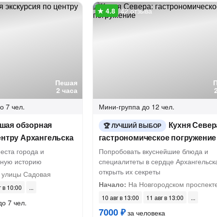
42 отзыва
Пешая
2 часа
о 7 чел.
Мини-группа
до 12 чел.
шая обзорная
Кухня Север
ЛУЧШИЙ ВЫБОР
ентру Архангельска
гастрономическое погружение
еста города и
Попробовать вкуснейшие блюда и
вную историю
специалитеты в сердце Архангельск
открыть их секреты
 улицы Садовая
Начало:
На Новгородском проспект
г в 10:00
10 авг в 13:00
11 авг в 13:00
до 7 чел.
7000 ₽
за человека