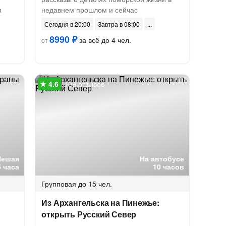
и
недавнем прошлом и сейчас
Сегодня в 20:00
Завтра в 08:00
8990 ₽
за всё до 4 чел.
от
109 отзывов
Пешая
На автобусе
5 часа
10 часов
Групповая
до 15 чел.
Из Архангельска на Пинежье:
открыть Русский Север