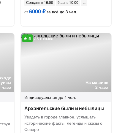
я
Сегодня в 16:00
9 авг в 10:00
6000 ₽
за всё до 3 чел.
от
23 отзыва
оходе
руизы
На машине
3 часа
2 часа
Индивидуальная
до 4 чел.
Архангельские были и небылицы
Увидеть в городе главное, услышать
исторические факты, легенды и сказы о
ствуя
Севере