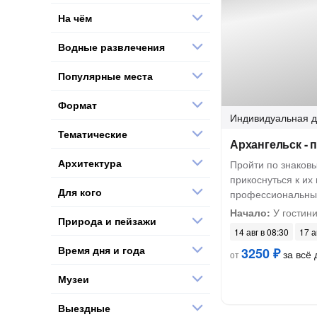
На чём
Водные развлечения
Популярные места
Формат
Индивидуальная
д
Тематические
Архангельск - 
Архитектура
Пройти по знаков
прикоснуться к их
Для кого
профессиональны
Начало:
У гостин
Природа и пейзажи
14 авг в 08:30
17 а
Время дня и года
3250 ₽
за всё 
от
Музеи
Выездные