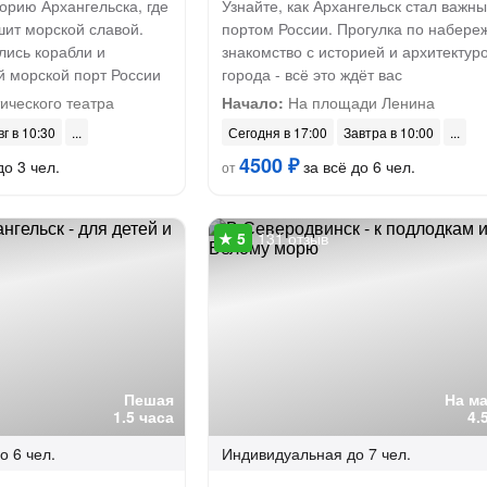
орию Архангельска, где
Узнайте, как Архангельск стал важн
шит морской славой.
портом России. Прогулка по набере
ились корабли и
знакомство с историей и архитектур
й морской порт России
города - всё это ждёт вас
ического театра
Начало:
На площади Ленина
вг в 10:30
Сегодня в 17:00
Завтра в 10:00
4500 ₽
до 3 чел.
за всё до 6 чел.
от
131 отзыв
Пешая
На м
1.5 часа
4.
о 6 чел.
Индивидуальная
до 7 чел.