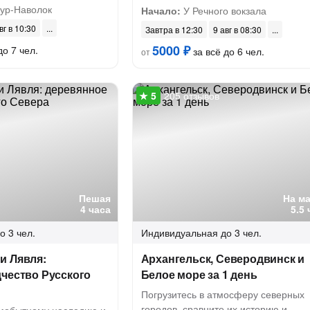
ур-Наволок
Начало:
У Речного вокзала
вг в 10:30
Завтра в 12:30
9 авг в 08:30
5000 ₽
до 7 чел.
за всё до 6 чел.
от
205 отзывов
Пешая
На м
4 часа
5.5
о 3 чел.
Индивидуальная
до 3 чел.
и Лявля:
Архангельск, Северодвинск и
чество Русского
Белое море за 1 день
Погрузитесь в атмосферу северных
городов, сравните их историю и