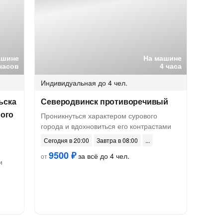
ашине
На машине
 часов
4 часа
Индивидуальная
до 4 чел.
ьска
Северодвинск противоречивый
ного
Проникнуться характером сурового
города и вдохновиться его контрастами
Сегодня в 20:00
Завтра в 08:00
9500 ₽
за всё до 4 чел.
от
и