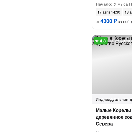
Начало:
У мыса П
17 авг в 14:30
18 а
4300 ₽
за всё 
от
14 отзывов
Индивидуальная
д
Малые Корелы 
деревянное зод
Севера