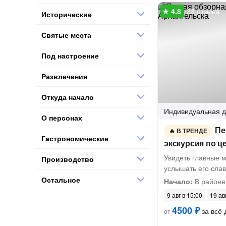
33 отзыва
Исторические
Святые места
Под настроение
Развлечения
Откуда начало
Индивидуальная
д
О персонах
Пе
В ТРЕНДЕ
Гастрономические
экскурсия по ц
Увидеть главные м
Производство
услышать его сла
Остальное
Начало:
В районе
9 авг в 15:00
19 ав
4500 ₽
за всё 
от