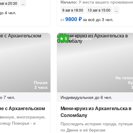
Начало:
У места вашего проживани
авг в 20:30
9 авг в 18:00
13 авг в 15:00
до 4 чел.
9800 ₽
за всё до 3 чел.
от
17 отзывов
На тепл
Пешая
К
2 часа
о 7 чел.
Индивидуальная
до 6 чел.
ие с Архангельском
Мини-круиз из Архангельска в
Соломбалу
венную, многогранную,
олицу Поморья - и
Проследить историю города, путеше
по Двине и её берегам