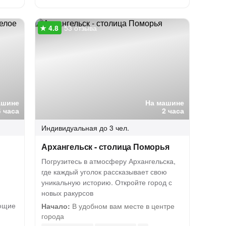
53 отзыва
ашине
На машине
4 часа
2 часа
Индивидуальная
до 3 чел.
Архангельск - столица Поморья
Погрузитесь в атмосферу Архангельска,
где каждый уголок рассказывает свою
уникальную историю. Откройте город с
новых ракурсов
ающие
Начало:
В удобном вам месте в центре
города