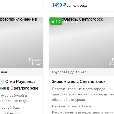
1490 ₽
за человека
81 отзыв
Пешая
1 час
2.
 чел.
Групповая
до 15 чел.
Огни Раушена:
Знакомьтесь, Светлогорск
Р
ие в Светлогорске
Посетить главные места города и
прикоснуться к его истории на душе
ку со съёмкой и
обзорной экскурсии
иональные кадры
Начало:
У озера Тихое
порной башни
Расписание:
в понедельник и пятни