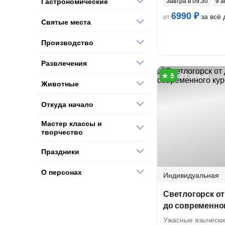
Гастрономические
Завтра в 09:30
9 а
6990 ₽
за всё 
от
Святые места
Производство
Развлечения
21 отзыв
Животные
Откуда начало
Мастер классы и
творчество
Праздники
О персонах
Индивидуальная
Светлогорск от
до современно
Ужасные язычески