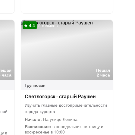
5 отзывов
Пешая
Пешая
5 часа
2 часа
Групповая
Светлогорск - старый Раушен
Изучить главные достопримечательности
вной
города-курорта
Начало:
На улице Ленина
Расписание:
в понедельник, пятницу и
воскресенье в 10:00
цу в