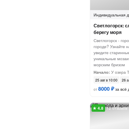
Индивидуальная
д
Светлогорск: с
берегу моря
Светлогорск - горо
городе? Узнайте на
увидите старинные
уникальные мозаи
морским бризом
Начало:
У озера 
25 авг в 10:00
26 а
8000 ₽
за всё 
от
12 отзывов