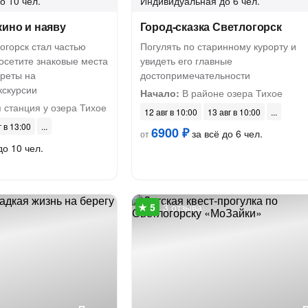
о 10 чел.
Индивидуальная
до 6 чел.
кино и наяву
Город-сказка Светлогорск
логорск стал частью
Погулять по старинному курорту и
осетите знаковые места
увидеть его главные
креты на
достопримечательности
кскурсии
Начало:
В районе озера Тихое
 станция у озера Тихое
12 авг в 10:00
13 авг в 10:00
г в 13:00
6900 ₽
за всё до 6 чел.
от
до 10 чел.
3 отзыва