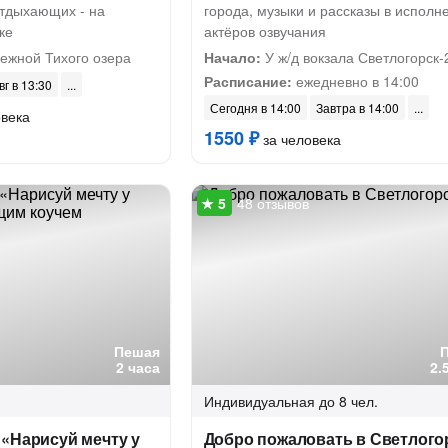
отдыхающих - на
города, музыки и рассказы в исполн
ке
актёров озвучания
ежной Тихого озера
Начало:
У ж/д вокзала Светлогорск-
Расписание:
ежедневно в 14:00
вг в 13:30
Сегодня в 14:00
Завтра в 14:00
овека
1550 ₽
за человека
48 отзывов
Пешая
2 часа
2.
Индивидуальная
до 8 чел.
«Нарисуй мечту у
Добро пожаловать в Светлого