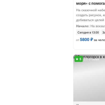
моря» с помог
На сказочной наб
создать рисунок, 
добиваться целей
Начало:
На вокза
Сегодня в 13:00
З
5800 ₽
за чел
от
23 отзыва