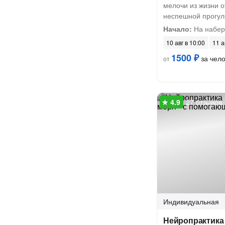
мелочи из жизни 
неспешной прогул
Начало:
На набер
10 авг в 10:00
11 а
1500 ₽
за чел
от
27 отзывов
Индивидуальная
Нейропрактика 