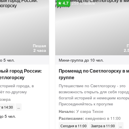
255 отзывов
Пешая
2 часа
2.
о 5 чел.
Мини-группа
до 10 чел.
ый город России:
Променад по Светлогорску в 
етлогорску
группе
сторией города, в
Путешествие по Светлогорску - это
ёт по-другому
возможность открыть для себя город
богатой историей и немецким колор
 озера
Присоединяйтесь к прогулке
г в 14:30
Начало:
У озера Тихое
до 5 чел.
Расписание:
ежедневно в 11:00
Сегодня в 11:00
Завтра в 11:00