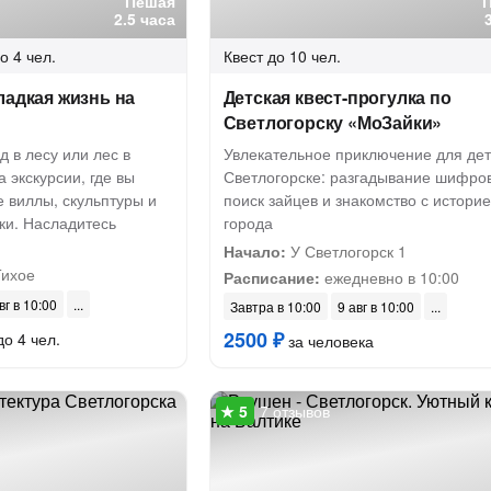
Пешая
2.5 часа
о 4 чел.
Квест
до 10 чел.
ладкая жизнь на
Детская квест-прогулка по
Светлогорску «МоЗайки»
д в лесу или лес в
Увлекательное приключение для дет
 экскурсии, где вы
Светлогорске: разгадывание шифров
 виллы, скульптуры и
поиск зайцев и знакомство с истори
ки. Насладитесь
города
Начало:
У Светлогорск 1
Тихое
Расписание:
ежедневно в 10:00
вг в 10:00
Завтра в 10:00
9 авг в 10:00
2500 ₽
до 4 чел.
за человека
7 отзывов