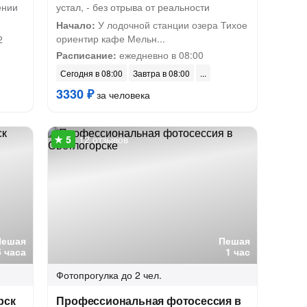
ении
устал, - без отрыва от реальности
Начало:
У лодочной станции озера Тихое
ориентир кафе Мельн...
2
Расписание:
ежедневно в 08:00
Сегодня в 08:00
Завтра в 08:00
3330 ₽
за человека
12 отзывов
Пешая
Пешая
5 часа
1 час
Фотопрогулка
до 2 чел.
рск
Профессиональная фотосессия в