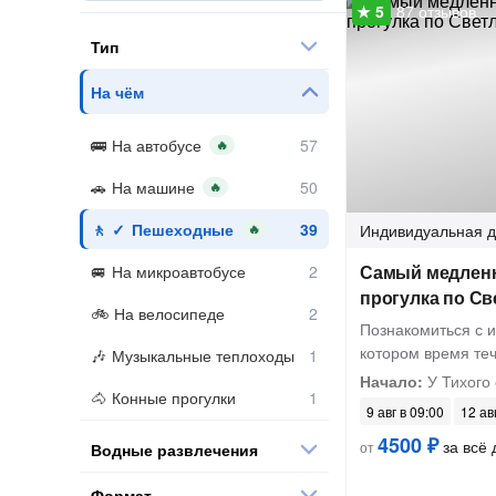
87 отзывов
Тип
На чём
На автобусе
🔥
На машине
🔥
Пешеходные
Индивидуальная
д
🔥
Самый медленн
На микроавтобусе
прогулка по Св
На велосипеде
Познакомиться с и
котором время теч
Музыкальные теплоходы
Начало:
У Тихого
Конные прогулки
9 авг в 09:00
12 ав
4500 ₽
за всё 
от
Водные развлечения
Формат