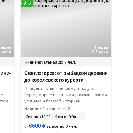
181 отзыв
Пешая
Пешая
5 часа
2.5 часа
Индивидуальная
до 7 чел.
мини-
Светлогорск: от рыбацкой деревни
до королевского курорта
Прогулка по живописному городу на
 с
берегу моря с изящными домами, тихими
итом.
улицами и богатой историей
Начало:
Светлогорск-2
Завтра в 10:00
9 авг в 10:00
6500 ₽
за всё до 3 чел.
от