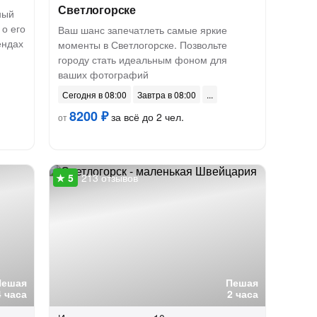
Светлогорске
ный
о его
Ваш шанс запечатлеть самые яркие
ендах
моменты в Светлогорске. Позвольте
городу стать идеальным фоном для
ваших фотографий
Сегодня в 08:00
Завтра в 08:00
8200 ₽
за всё до 2 чел.
от
213 отзывов
Пешая
Пешая
4 часа
2 часа