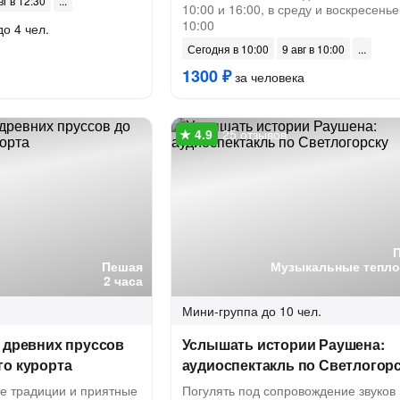
вг в 12:30
10:00 и 16:00, в среду и воскресенье
10:00
до 4 чел.
Сегодня в 10:00
9 авг в 10:00
1300 ₽
за человека
25 отзывов
Пешая
Музыкальные тепл
2 часа
Мини-группа
до 10 чел.
 древних пруссов
Услышать истории Раушена:
го курорта
аудиоспектакль по Светлогор
е традиции и приятные
Погулять под сопровождение звуков