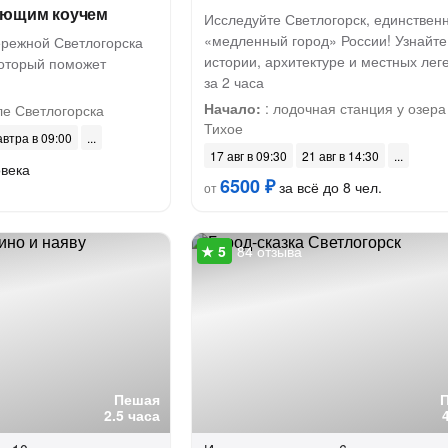
ающим коучем
Исследуйте Светлогорск, единствен
«медленный город» России! Узнайте 
ережной Светлогорска
истории, архитектуре и местных лег
который поможет
за 2 часа
Начало:
: лодочная станция у озера
ле Светлогорска
Тихое
автра в 09:00
17 авг в 09:30
21 авг в 14:30
овека
6500 ₽
за всё до 8 чел.
от
84 отзыва
Пешая
2.5 часа