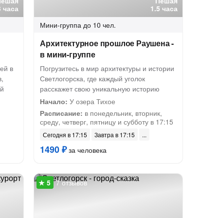
Пешая
Пешая
3 часа
1.5 часа
Мини-группа
до 10 чел.
Архитектурное прошлое Раушена -
в мини-группе
ей в
Погрузитесь в мир архитектуры и истории
,
Светлогорска, где каждый уголок
ей
расскажет свою уникальную историю
Начало:
У озера Тихое
Расписание:
в понедельник, вторник,
среду, четверг, пятницу и субботу в 17:15
Сегодня в 17:15
Завтра в 17:15
1490 ₽
за человека
7 отзывов