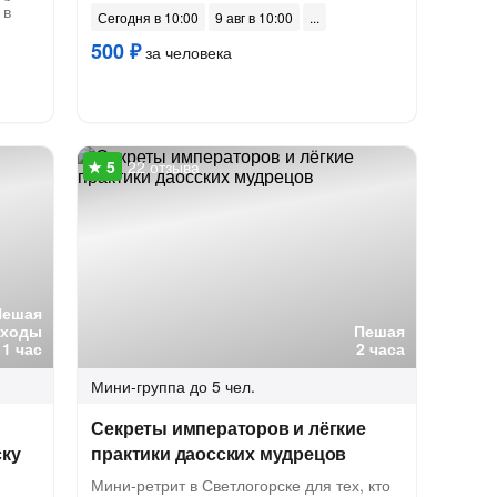
 в
Сегодня в 10:00
9 авг в 10:00
500 ₽
за человека
22 отзыва
Пешая
оходы
Пешая
1 час
2 часа
Мини-группа
до 5 чел.
Секреты императоров и лёгкие
ску
практики даосских мудрецов
Мини-ретрит в Светлогорске для тех, кто