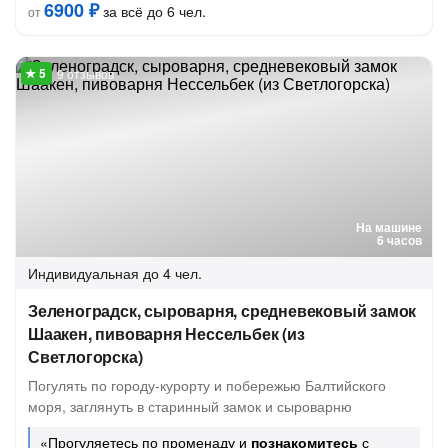
6900 ₽
за всё до 6 чел.
от
9 отзывов
На машине
6 часов
Индивидуальная
до 4 чел.
Зеленоградск, сыроварня, средневековый замок
Шаакен, пивоварня Нессельбек (из
Светлогорска)
Погулять по городу-курорту и побережью Балтийского
моря, заглянуть в старинный замок и сыроварню
«Прогуляетесь по променаду и
познакомитесь
с