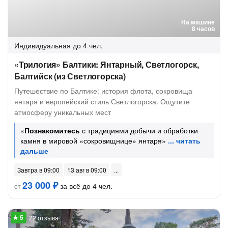
На машине
8 часов
Индивидуальная
до 4 чел.
«Трилогия» Балтики: Янтарный, Светлогорск,
Балтийск (из Светлогорска)
Путешествие по Балтике: история флота, сокровища
янтаря и европейский стиль Светлогорска. Ощутите
атмосферу уникальных мест
«
Познакомитесь
с традициями добычи и обработки
камня в мировой «сокровищнице» янтаря»
Завтра в 09:00
13 авг в 09:00
23 000 ₽
за всё до 4 чел.
от
22 отзыва