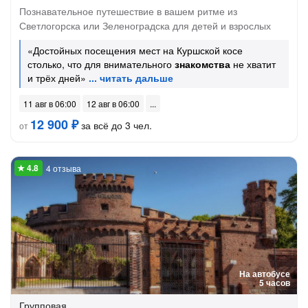
Познавательное путешествие в вашем ритме из
Светлогорска или Зеленоградска для детей и взрослых
«Достойных посещения мест на Куршской косе
столько, что для внимательного
знакомства
не хватит
и трёх дней»
11 авг в 06:00
12 авг в 06:00
12 900 ₽
за всё до 3 чел.
от
4 отзыва
На автобусе
5 часов
Групповая