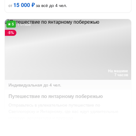
15 000 ₽
за всё до 4 чел.
от
1 отзыв
-
5%
На машине
7 часов
Индивидуальная
до 4 чел.
Путешествие по янтарному побережью
Отправьтесь в увлекательное путешествие по
Светлогорску и Янтарному, где вас ждут удивительные
истории, архитектура и природа
Завтра в 11:00
9 авг в 11:00
18 050 ₽
за всё до 4 чел.
от
19 000 ₽