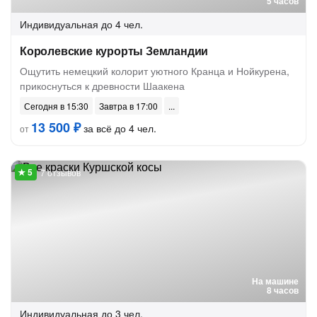
5 часов
Индивидуальная
до 4 чел.
Королевские курорты Земландии
Ощутить немецкий колорит уютного Кранца и Нойкурена,
прикоснуться к древности Шаакена
Сегодня в 15:30
Завтра в 17:00
13 500 ₽
за всё до 4 чел.
от
7 отзывов
На машине
8 часов
Индивидуальная
до 3 чел.