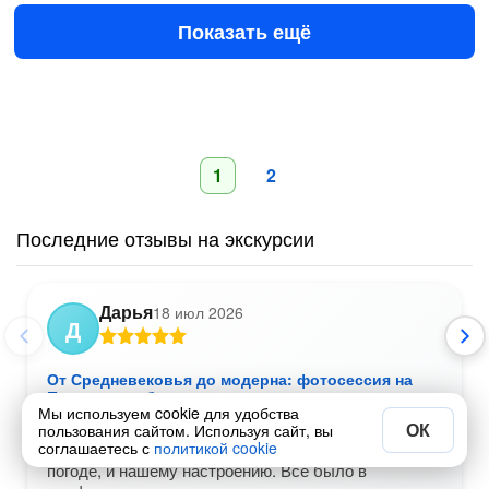
Показать ещё
1
2
Последние отзывы на экскурсии
Дарья
18 июл 2026
Д
От Средневековья до модерна: фотосессия на
Прусском побережье
Мы используем cookie для удобства
Анастасия - искристая и солнечная, очень
ОК
пользования сайтом. Используя сайт, вы
соглашаетесь с
политикой cookie
соответствовала и по-настоящему курортной
погоде, и нашему настроению. Все было в