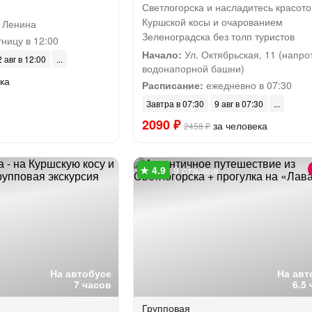
Светлогорска и насладитесь красото
Куршской косы и очарованием
 Ленина
Зеленоградска без толп туристов
ницу в 12:00
Начало:
Ул. Октябрьская, 11 (напро
 авг в 12:00
водонапорной башни)
ка
Расписание:
ежедневно в 07:30
Завтра в 07:30
9 авг в 07:30
2090 ₽
за человека
2458 ₽
9 отзывов
На автобусе
На авт
7 часов
6.5
Групповая