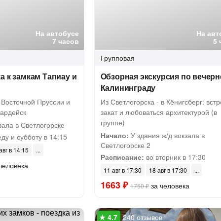
На автобусе
На авт
7 часов
5 
Групповая
а к замкам Тапиау и
Обзорная экскурсия по вечер
Калининграду
 Восточной Пруссии и
Из Светлогорска - в Кёнигсберг: встр
вардейск
закат и любоваться архитектурой (в
группе)
зала в Светлогорске
Начало:
У здания ж/д вокзала в
ду и субботу в 14:15
Светлогорске 2
авг в 14:15
Расписание:
во вторник в 17:30
человека
11 авг в 17:30
18 авг в 17:30
1663 ₽
за человека
1750 ₽
240 отзывов