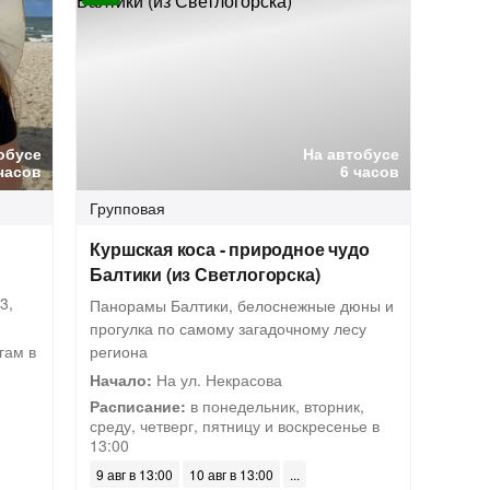
обусе
На автобусе
часов
6 часов
Групповая
Куршская коса - природное чудо
Балтики (из Светлогорска)
3,
Панорамы Балтики, белоснежные дюны и
прогулка по самому загадочному лесу
гам в
региона
Начало:
На ул. Некрасова
Расписание:
в понедельник, вторник,
среду, четверг, пятницу и воскресенье в
13:00
9 авг в 13:00
10 авг в 13:00