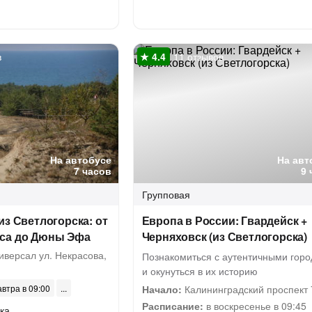
в
11 отзывов
На автобусе
На авт
7 часов
9 
Групповая
из Светлогорска: от
Европа в России: Гвардейск +
са до Дюны Эфа
Черняховск (из Светлогорска)
версал ул. Некрасова,
Познакомиться с аутентичными гор
и окунуться в их историю
автра в 09:00
Начало:
Калининградский проспект
Расписание:
в воскресенье в 09:45
ка