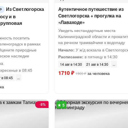
Из Светлогорска
Аутентичное путешествие из
Р
Светлогорска + прогулка на
осу и в
«Лаваходе»
групповая
Увидеть нестандартные места
Калининградской области и прокати
жность посетить
на речном трамвайчике к водопаду
еленоградск в рамках
 Оцените природные
Начало:
У ж/д вокзала в Светлогорс
ческое наследие
Расписание:
в пятницу в 14:30
на
14 авг в 14:30
21 авг в 14:30
скресенье в 08:45
1710 ₽
за человека
1900 ₽
г в 08:45
ка
-
5%
9 отзывов