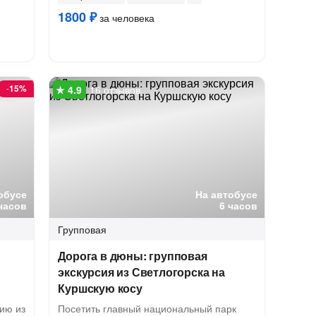
1800 ₽
за человека
-
15%
16 отзывов
обусе
На автобусе
часов
6 часов
Групповая
Дорога в дюны: групповая
экскурсия из Светлогорска на
Куршскую косу
ию из
Посетить главный национальный парк