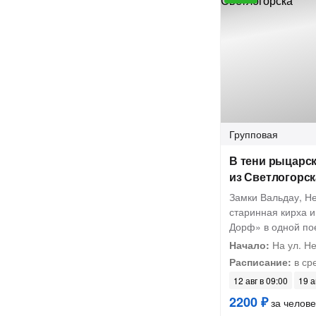
Групповая
В тени рыцарск
из Светлогорск
Замки Вальдау, Н
старинная кирха 
Дорф» в одной по
Начало:
На ул. Н
Расписание:
в сре
12 авг в 09:00
19 а
2200 ₽
за челове