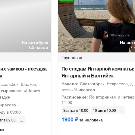
На автобусе
На авт
7.5 часов
7 
Групповая
их замков - поездка
По следам Янтарной комнаты:
а
Янтарный и Балтийск
Начало:
Светлогорск, Некрасова, д. 
ессельбек, Шаакен,
отель Универсал
и сыроварня «Шаакен
ездке
Расписание:
По вторникам и четвер
11:00
екрасова
Завтра в 10:00
10 авг в 10:00
ду в 09:00
1900 ₽
за человека
вг в 09:00
ка