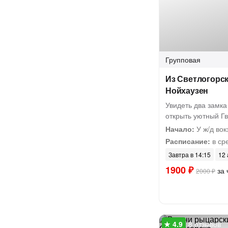
Групповая
Из Светлогорск
Нойхаузен
Увидеть два замка
открыть уютный Г
Начало:
У ж/д вок
Расписание:
в сре
Завтра в 14:15
12 
1900 ₽
за 
2000 ₽
8 отзывов