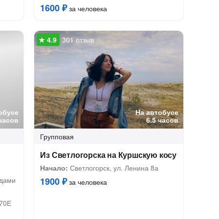
1600 ₽
за человека
301 отзыв
обусе
На автобусе
часов
6.5 часов
Групповая
Из Светлогорска на Куршскую косу
Начало:
Светлогорск, ул. Ленина 8а
одами
1900 ₽
за человека
 70Е