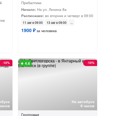
й
Прибалтики
Начало:
На ул. Ленина 8а
Расписание:
во вторник и четверг в 09:00
тив
11 авг в 09:00
13 авг в 09:00
1900 ₽
за человека
-
10%
-
10%
23 отзыва
обусе
На автобусе
 часов
6 часов
Групповая