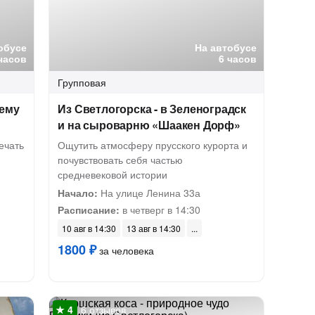
обусе
На автобусе
часов
6 часов
Групповая
нему
Из Светлогорска - в Зеленоградск
и на сыроварню «Шаакен Дорф»
ечать
Ощутить атмосферу прусского курорта и
почувствовать себя частью
средневековой истории
Начало:
На улице Ленина 33а
Расписание:
в четверг в 14:30
10 авг в 14:30
13 авг в 14:30
1800 ₽
за человека
6 отзывов