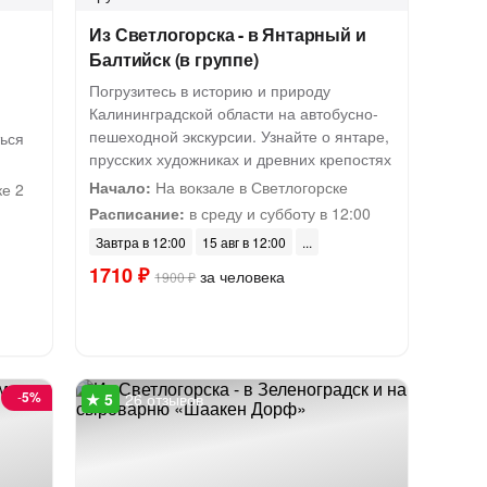
Из Светлогорска - в Янтарный и
Балтийск (в группе)
Погрузитесь в историю и природу
Калининградской области на автобусно-
пешеходной экскурсии. Узнайте о янтаре,
ться
прусских художниках и древних крепостях
Начало:
На вокзале в Светлогорске
ке 2
Расписание:
в среду и субботу в 12:00
Завтра в 12:00
15 авг в 12:00
1710 ₽
за человека
1900 ₽
-
5%
26 отзывов