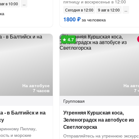
пятницу и воскресенье в 12:00
авг в 10:00
Сегодня в 12:00
9 авг в 12:00
ка
1800 ₽
за человека
46 отзывов
На автобусе
На авт
7 часов
7 
Групповая
 - в Балтийск и на
Утренняя Куршская коса,
су
Зеленоградск на автобусе из
Светлогорска
таринному Пиллау,
пость и морские
Отправляйтесь на утреннюю экскурс