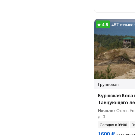
457 отзыво
Групповая
Куршская Коса 
Танцующего ле
Начало:
Отель Уни
д. 3
Сегодня в 09:00
З
1600 ₽
за челове