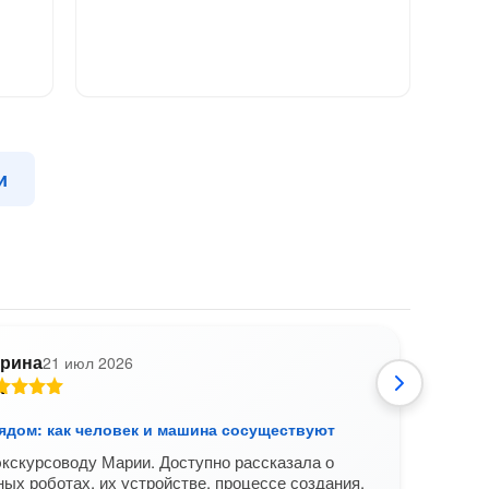
и
рина
21 июл 2026
В
ядом: как человек и машина сосуществуют
Робо
кскурсоводу Марии. Доступно рассказала о
Экск
ых роботах, их устройстве, процессе создания.
комп