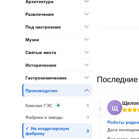
Архитектура
Развлечения
Под настроение
Музеи
Святые места
Исторические
Последние 
Гастрономические
Производство
Щелок
Камская ГЭС
🔥
Щ
Фабрики и заводы
Роботы рядом
На кондитерскую
Дата посещен
фабрику
Все очень пон