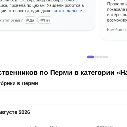
Провела м
шка, провела по цехам. Увидели роботов в
показала 
дии готовности, один даже
читать дальше
интересны
возможнос
 этот отзыв?
Да
Нет
Вам был по
ственников по Перми в категории «Н
убрики в Перми
августе 2026