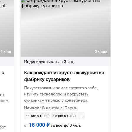
1 час
2 часа
Индивидуальная
до 3 чел.
 с
Как рождается хруст: экскурсия на
фабрику сухариков
Почувствовать аромат свежего хлеба,
изучить технологию и похрустеть
го
сухариками прямо с конвейнера
ение.
Начало:
В центре г. Пермь
11 авг в 10:00
13 авг в 10:00
16 000 ₽
за всё до 3 чел.
от
бот