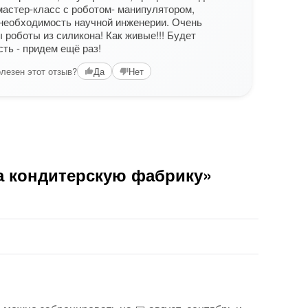
астер-класс с роботом- манипулятором,
колле
необходимость научной инженерии. Очень
Вам б
 роботы из силикона! Как живые!!! Будет
ть - придем ещё раз!
лезен этот отзыв?
Да
Нет
а кондитерскую фабрику»