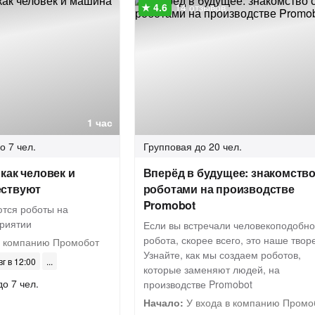
14 отзывов
1 час
о 7 чел.
Групповая
до 20 чел.
как человек и
Вперёд в будущее: знакомство
ествуют
роботами на производстве
Promobot
ются роботы на
риятии
Если вы встречали человекоподобно
робота, скорее всего, это наше твор
в компанию Промобот
Узнайте, как мы создаем роботов,
вг в 12:00
которые заменяют людей, на
до 7 чел.
производстве Promobot
Начало:
У входа в компанию Промо