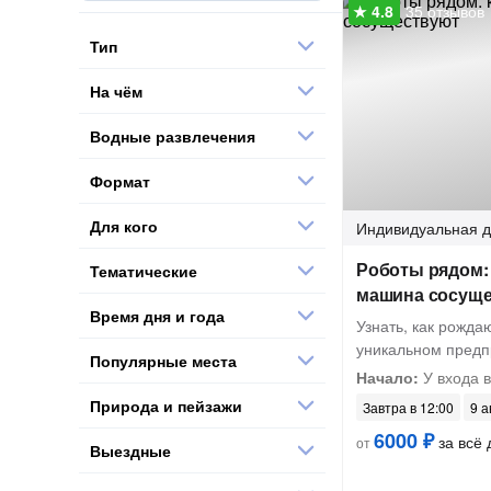
35 отзывов
Тип
На чём
Водные развлечения
Формат
Для кого
Индивидуальная
д
Роботы рядом: 
Тематические
машина сосущ
Время дня и года
Узнать, как рожда
уникальном предп
Популярные места
Начало:
У входа 
Природа и пейзажи
Завтра в 12:00
9 а
6000 ₽
за всё 
от
Выездные