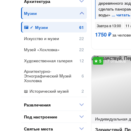
Архитектура
деревянного зод
сделать панора
Музеи
воды»
Завтра в 13:00
11 
Музеи
1750 ₽
за челове
Искусство и музеи
Музей «Хохловка»
Художественная галерея
17 отзывов
Архитектурно-
Этнографический Mузей
Хохловка
Исторический музей
Развлечения
Под настроение
Индивидуальная
д
Святые места
Здравствуй, П