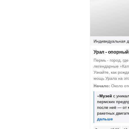
Индивидуальная
д
Урал - опорны
Пермь - город, гд
легендарные «Кат
Узнайте, как рожд
мощь Урала на это
Начало:
Около от
«
Музей
с уника
пермских предпр
после неё — от 
ракетных двигат