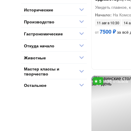
Увидеть главное, 
Исторические
Начало:
На Комсо
Производство
11 авг в 10:30
14 а
7500 ₽
за всё 
от
Гастрономические
Откуда начало
Животные
Мастер классы и
творчество
135 отзывов
Остальное