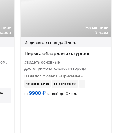
ашине
На машине
часов
3 часа
Индивидуальная
до 3 чел.
Пермь: обзорная экскурсия
бом,
Увидеть основные
достопримечательности города
Начало:
У отеля «Прикамье»
10 авг в 08:00
11 авг в 08:00
9900 ₽
й
»
за всё до 3 чел.
от