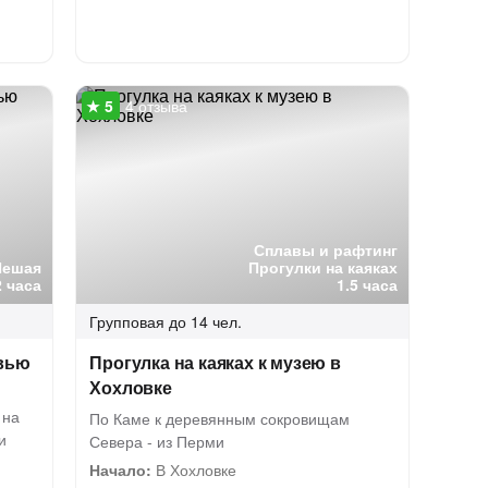
4 отзыва
Сплавы и рафтинг
Пешая
Прогулки на каяках
2 часа
1.5 часа
Групповая
до 14 чел.
овью
Прогулка на каяках к музею в
Хохловке
 на
По Каме к деревянным сокровищам
и
Севера - из Перми
Начало:
В Хохловке