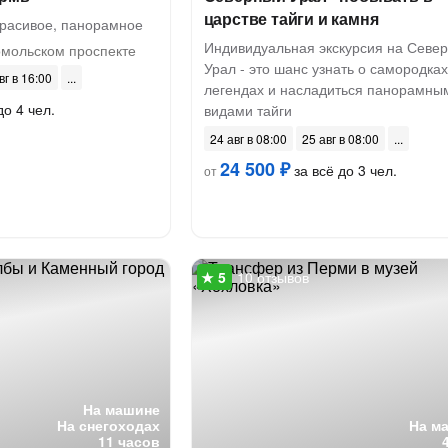
царстве тайги и камня
красивое, панорамное
Индивидуальная экскурсия на Севе
мольском проспекте
Урал - это шанс узнать о самородках
вг в 16:00
легендах и насладиться панорамны
до 4 чел.
видами тайги
24 авг в 08:00
25 авг в 08:00
24 500 ₽
за всё до 3 чел.
от
10 отзывов
На машине
На снегоходах
На м
11 часов