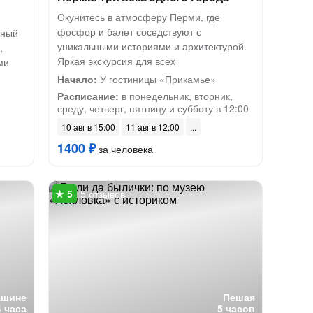
Окунитесь в атмосферу Перми, где
фосфор и балет соседствуют с
рный
уникальными историями и архитектурой.
,
Яркая экскурсия для всех
ми
Начало:
У гостиницы «Прикамье»
Расписание:
в понедельник, вторник,
среду, четверг, пятницу и субботу в 12:00
10 авг в 15:00
11 авг в 12:00
1400 ₽
за человека
5 отзывов
ашине
Пешая
4 часа
5 часов