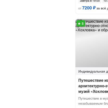
Завтра в 19:00
10 
7200 ₽
за всё 
от
6 отзывов
Индивидуальная
д
Путешествие и
архитектурно-
музей «Хохловк
Путешествие в му
незабываемым бл