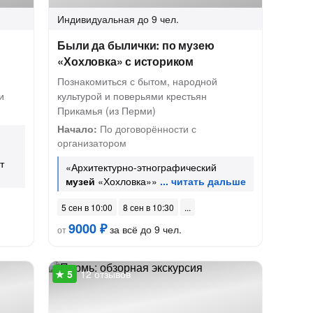
Индивидуальная
до 9 чел.
Были да былички: по музею
«Хохловка» с историком
Познакомиться с бытом, народной
и
культурой и поверьями крестьян
Прикамья (из Перми)
Начало:
По договорённости с
организатором
т
«Архитектурно-этнографический
музей
«Хохловка»»
5 сен в 10:00
8 сен в 10:30
9000 ₽
за всё до 9 чел.
от
12 отзывов