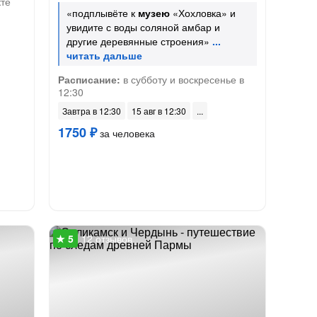
те
«подплывёте к
музею
«Хохловка» и
увидите с воды соляной амбар и
другие деревянные строения»
Расписание:
в субботу и воскресенье в
12:30
Завтра в 12:30
15 авг в 12:30
1750 ₽
за человека
12 отзывов