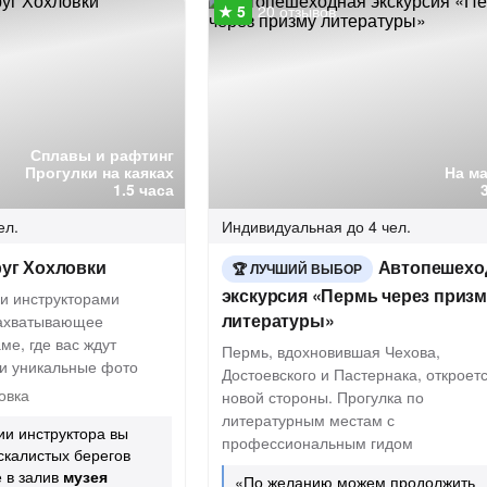
20 отзывов
Сплавы и рафтинг
Прогулки на каяках
На м
1.5 часа
ел.
Индивидуальная
до 4 чел.
руг Хохловки
Автопешехо
ЛУЧШИЙ ВЫБОР
экскурсия «Пермь через приз
и инструкторами
литературы»
захватывающее
ме, где вас ждут
Пермь, вдохновившая Чехова,
и уникальные фото
Достоевского и Пастернака, откроетс
овка
новой стороны. Прогулка по
литературным местам с
и инструктора вы
профессиональным гидом
скалистых берегов
 в залив
музея
«По желанию можем продолжить