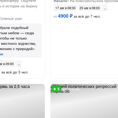
трансферу. Ощутите
Начало:
На Комсомольском проспек
 и истории на берегу
17 авг в 08:00
25 авг в 08:00
4900 ₽
за всё до 7 чел.
от
Соленые уши
 Урале подобный
ытым небом — сюда
чтобы не только
 местного зодчества,
рмонию с природой»
вг в 09:00
за всё до 3 чел.
₽
22 отзыва