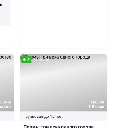
я
21 отзыв
ашине
Пешая
часов
1.5 часа
Групповая
до 15 чел.
Пермь: три века одного города