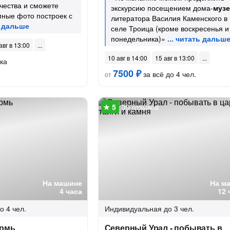
чества и сможете
экскурсию посещением дома-
музе
мные фото построек с
литератора Василия Каменского в
селе Троица (кроме воскресенья и
понедельника)»
авг в 13:00
10 авг в 14:00
15 авг в 13:00
ка
7500 ₽
за всё до 4 чел.
от
30 отзывов
На машине
На м
4 часа
12 
о 4 чел.
Индивидуальная
до 3 чел.
ермь
Северный Урал - побывать в