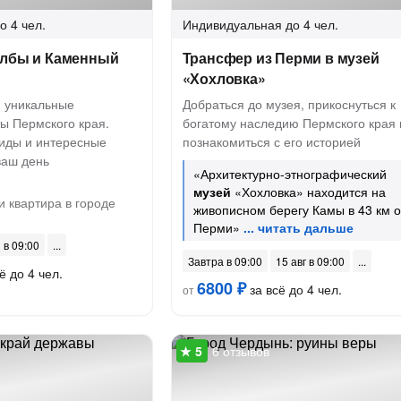
о 4 чел.
Индивидуальная
до 4 чел.
олбы и Каменный
Трансфер из Перми в музей
«Хохловка»
я уникальные
Добраться до музея, прикоснуться к
ы Пермского края.
богатому наследию Пермского края 
иды и интересные
познакомиться с его историей
ваш день
«Архитектурно-этнографический
музей
«Хохловка» находится на
 квартира в городе
живописном берегу Камы в 43 км о
Перми»
 в 09:00
Завтра в 09:00
15 авг в 09:00
ё до 4 чел.
6800 ₽
за всё до 4 чел.
от
6 отзывов