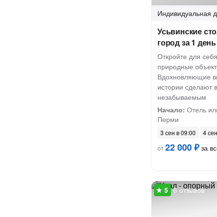
Индивидуальная
д
Усьвинские ст
город за 1 день
Откройте для себ
природные объект
Вдохновляющие в
истории сделают 
незабываемым
Начало:
Отель или
Перми
3 сен в 09:00
4 сен
22 000 ₽
за вс
от
6 отзывов