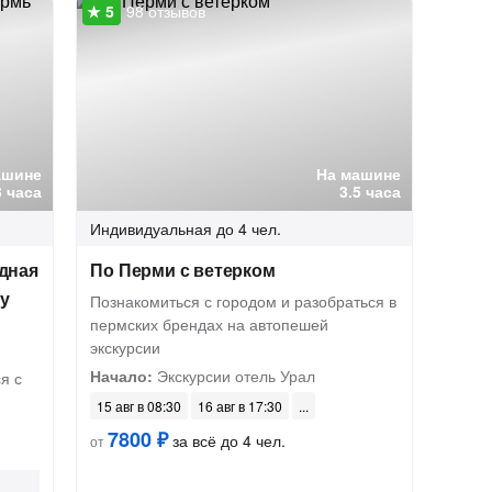
98 отзывов
ашине
На машине
3 часа
3.5 часа
Индивидуальная
до 4 чел.
дная
По Перми с ветерком
му
Познакомиться с городом и разобраться в
пермских брендах на автопешей
экскурсии
Начало:
Экскурсии отель Урал
я с
15 авг в 08:30
16 авг в 17:30
7800 ₽
за всё до 4 чел.
от