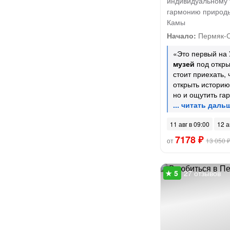
индивидуальному 
гармонию природы
Камы
Начало:
Пермяк-
«Это первый на
музей
под откр
стоит приехать, 
открыть историю
но и ощутить га
11 авг в 09:00
12 а
7178 ₽
от
13 050 
27 отзывов