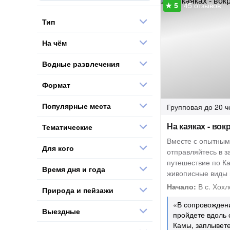
45 отзывов
Тип
На чём
Водные развлечения
Формат
Популярные места
Групповая
до 20 ч
На каяках - вок
Тематические
Вместе с опытным
Для кого
отправляйтесь в 
путешествие по Ка
Время дня и года
живописные виды 
Начало:
В с. Хохл
Природа и пейзажи
«В сопровождени
Выездные
пройдете вдоль 
Камы, заплывете