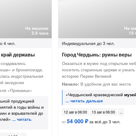
На машине
На м
3.5 часа
13 
о 4 чел.
Индивидуальная
до 3 чел.
й край державы
Город Чердынь: руины веры
е создавались
Оказаться в музее под открытым не
юши» и бронепоезда.
посетить старинные церкви и узнать
алась индустриальная
историю Перми Великой
й экскурсии
Начало:
В удобном для вас месте
еля «Прикамье»
«Чердынский краеведческий
музе
льной продукцией
иятий в годы войны и
12 авг в 06:00
13 авг в 06:00
мин и взрывателей до
елей»
54 000 ₽
за всё до 3 чел.
от