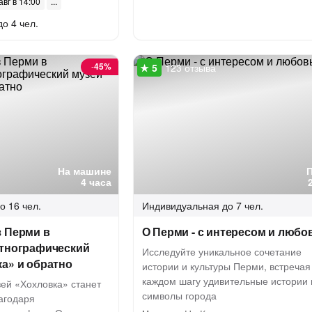
авг в 14:00
до 4 чел.
-
45%
123 отзыва
На машине
4 часа
о 16 чел.
Индивидуальная
до 7 чел.
з Перми в
О Перми - с интересом и люб
этнографический
Исследуйте уникальное сочетание
а» и обратно
истории и культуры Перми, встречая
каждом шагу удивительные истории 
зей «Хохловка» станет
символы города
агодаря