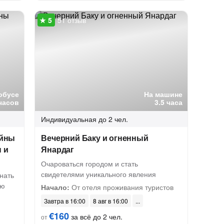
51 отзыв
обусе
На машине
часов
3.5 часа
Индивидуальная
до 2 чел.
айны
Вечерний Баку и огненный
 и
Янардаг
Очароваться городом и стать
свидетелями уникального явления
нать
ую
Начало:
От отеля проживания туристов
Завтра в 16:00
8 авг в 16:00
€160
за всё до 2 чел.
от