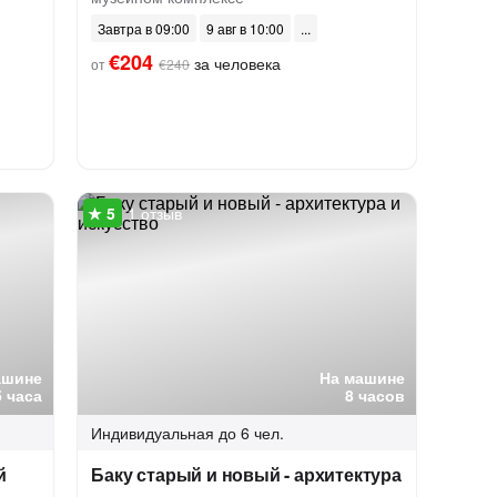
Завтра в 09:00
9 авг в 10:00
€204
за человека
от
€240
1 отзыв
ашине
На машине
5 часа
8 часов
Индивидуальная
до 6 чел.
й
Баку старый и новый - архитектура