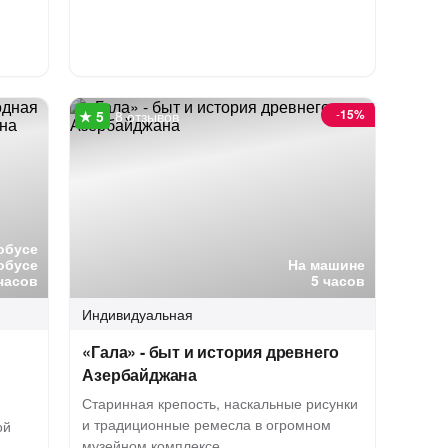
-
15%
8 отзывов
обусе
обусе
На машине
 часов
5 часов
Индивидуальная
«Гала» - быт и история древнего
Азербайджана
Старинная крепость, наскальные рисунки
и традиционные ремесла в огромном
ой
музейном комплексе