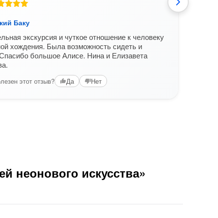
кий Баку
Мист
льная экскурсия и чуткое отношение к человеку
Спас
ой хождения. Была возможность сидеть и
прошл
Спасибо большое Алисе. Нина и Елизавета
Реко
ва.
Вам б
лезен этот отзыв?
Да
Нет
ей неонового искусства»