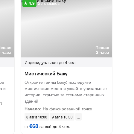
28 отзывов
Пешая
Пешая
5 часа
2 часа
Индивидуальная
до 4 чел.
Мистический Баку
ое
Откройте тайны Баку: исследуйте
а и
мистические места и узнайте уникальные
истории, скрытые за стенами старинных
зданий
д
Начало:
На фиксированной точке
8 авг в 10:00
9 авг в 10:00
€68
за всё до 4 чел.
от