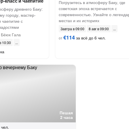
ер-класс и чаепитие
Погрузитесь в атмосферу Баку, где
советская эпоха встречается с
осферу древнего Баку:
современностью. Узнайте о легенда
му городу, мастер-
местах и их историях
и чаепитие с
ладостями
Завтра в 09:00
8 авг в 09:00
 Бёюк Гала
€114
за всё до 6 чел.
от
 в 10:30
ека
Пешая
2 часа
 чел.