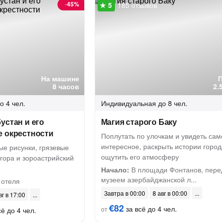
-
45%
185 отзывов
На машине
8 часов
2.
о 4 чел.
Индивидуальная
до 8 чел.
устан и его
Магия старого Баку
е окрестности
Поплутать по улочкам и увидеть сам
интересное, раскрыть истории город
ые рисунки, грязевые
ощутить его атмосферу
гора и зороастрийский
Начало:
В площади Фонтанов, пере
музеем азербайджанской л...
 отеля
Завтра в 00:00
8 авг в 00:00
вг в 17:00
€82
за всё до 4 чел.
от
ё до 4 чел.