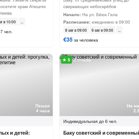
посетите храм Атешгях
сверкающих небоскрёбов
Алиева
Начало:
На ул. Бёюк Гала
Расписание:
ежедневно в 09:00
вг в 10:00
8 авг в 09:00
9 авг в 09:00
7 чел.
€35
за человека
2 отзыва
Пешая
На м
4 часа
2.
Индивидуальная
до 6 чел.
лых и детей:
Баку советский и современны