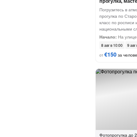
прогулка, маст
Погрузитесь в атм
прогулка по Старо
класс по росписи 
национальными с
Начало:
На улице
8 авг в 10:00
9 авг
€150
за челов
от
Фотопрогулка
до 2