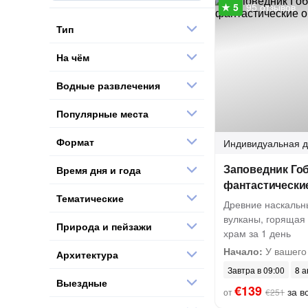
95 отзывов
Тип
На чём
Водные развлечения
Популярные места
Формат
Индивидуальная
д
Заповедник Гоб
Время дня и года
фантастически
Тематические
Древние наскальн
вулканы, горящая 
Природа и пейзажи
храм за 1 день
Начало:
У вашего
Архитектура
Завтра в 09:00
8 а
Выездные
€139
за вс
от
€251