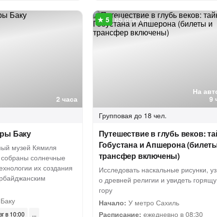
65 отзывов
На авт
2 часа
9 
Групповая
до 18 чел.
ры Баку
Путешествие в глубь веков: т
Гобустана и Апшерона (билеты
ный музей Кямиля
трансфер включены)
е собраны солнечные
технологии их создания
Исследовать наскальные рисунки, уз
ербайджанским
о древней религии и увидеть горящ
гору
 Баку
Начало:
У метро Сахиль
Расписание:
ежедневно в 08:30
вг в 10:00