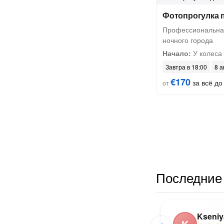
Фотопрогулка 
Профессиональная
ночного города
Начало:
У колеса
Завтра в 18:00
8 а
€170
за всё до 
от
Последние 
Kseniy