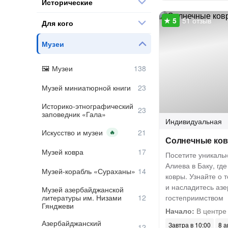
Исторические
51 отзыв
Для кого
Музеи
Музеи
Музей миниатюрной книги
Историко-этнографический
заповедник «Гала»
Индивидуальная
Искусство и музеи
🔥
Солнечные ков
Музей ковра
Посетите уникаль
Алиева в Баку, гд
Музей-корабль «Сураханы»
ковры. Узнайте о 
и насладитесь аз
Музей азербайджанской
литературы им. Низами
гостеприимством
Гянджеви
Начало:
В центре
Азербайджанский
Завтра в 10:00
8 а