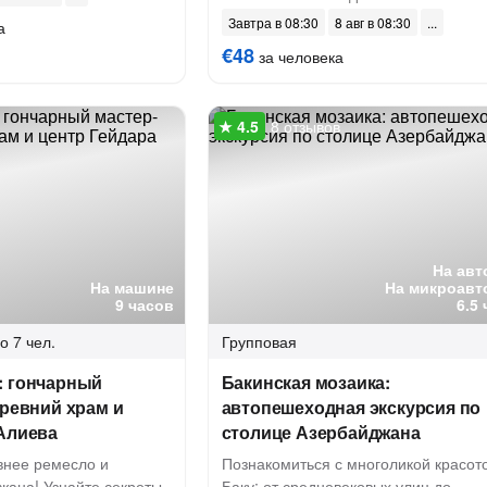
Завтра в 08:30
8 авг в 08:30
а
€48
за человека
8 отзывов
На авт
На машине
На микроавт
9 часов
6.5
о 7 чел.
Групповая
: гончарный
Бакинская мозаика:
древний храм и
автопешеходная экскурсия по
 Алиева
столице Азербайджана
внее ремесло и
Познакомиться с многоликой красот
жана! Узнайте секреты
Баку: от средневековых улиц до