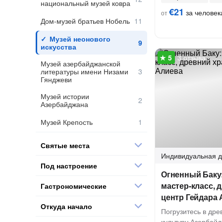
национальный музей ковра
€21
за человек
от
Дом-музей братьев Нобель
Музей неонового
искусства
3 отзыва
Музей азербайджанской
литературы имени Низами
Гянджеви
Музей истории
Азербайджана
Музей Крепость
Святые места
Индивидуальная
д
Под настроение
Огненный Баку
мастер-класс, 
Гастрономические
центр Гейдара
Откуда начало
Погрузитесь в дре
культуру Азербайд