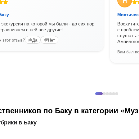
Н
Баку
Мистичес
экскурсия на которой мы были - до сих пор
Восхитите
сравниваем с ней все другие!
с проблем
слушать. 
 этот отзыв?
Да
Нет
Ампилого
Вам был по
твенников по Баку в категории «Муз
брики в Баку