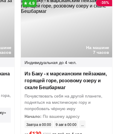
-
35%
29 отзывов
ашине
На машине
часов
7 часов
Индивидуальная
до 4 чел.
жана
Из Баку - к марсианским пейзажам,
горящей горе, розовому озеру и
скале Бешбармаг
 гора,
Почувствовать себя на другой планете,
подняться на мистическую гору и
попробовать чёрную икру
ку»
Начало:
По вашему адресу
Завтра в 00:00
9 авг в 00:00
€130
за всё до 4 чел.
от
€200