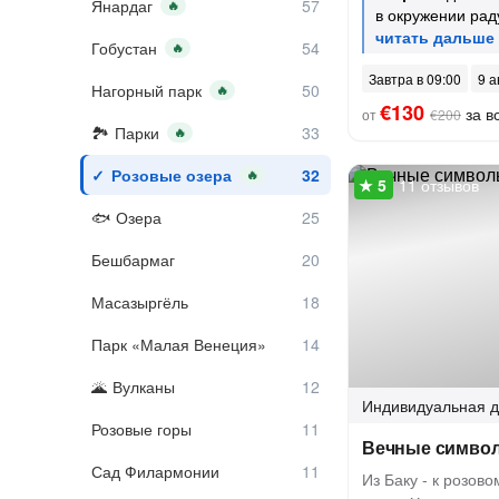
Янардаг
🔥
в окружении рад
Гобустан
🔥
Завтра в 09:00
9 а
Нагорный парк
🔥
€130
за вс
от
€200
Парки
🔥
Розовые озера
🔥
11 отзывов
Озера
Бешбармаг
Масазыргёль
Парк «Малая Венеция»
Вулканы
Индивидуальная
д
Розовые горы
Вечные симво
Сад Филармонии
Из Баку - к розов