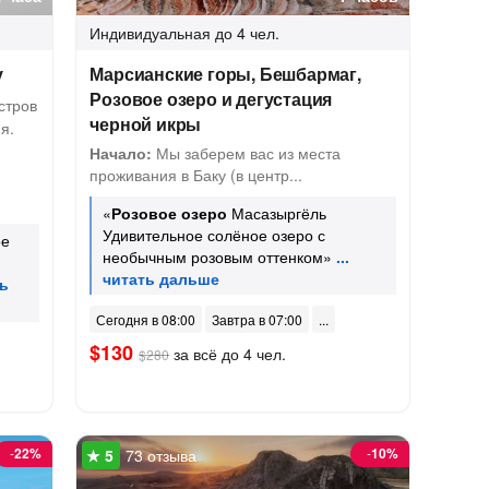
Индивидуальная
до 4 чел.
у
Марсианские горы, Бешбармаг,
Розовое озеро и дегустация
стров
черной икры
я.
Начало:
Мы заберем вас из места
проживания в Баку (в центр...
«
Розовое озеро
Масазыргёль
Удивительное солёное озеро с
ое
необычным розовым оттенком»
Сегодня в 08:00
Завтра в 07:00
$130
за всё до 4 чел.
$280
-
22%
-
10%
73 отзыва