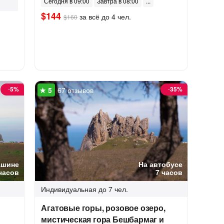
Сегодня в 09:00
Завтра в 08:00
$144
за всё до 4 чел.
$160
-
5%
-
35%
67 отзывов
ашине
На автобусе
часов
7 часов
Индивидуальная
до 7 чел.
Агатовые горы, розовое озеро,
мистическая гора Бешбармаг и