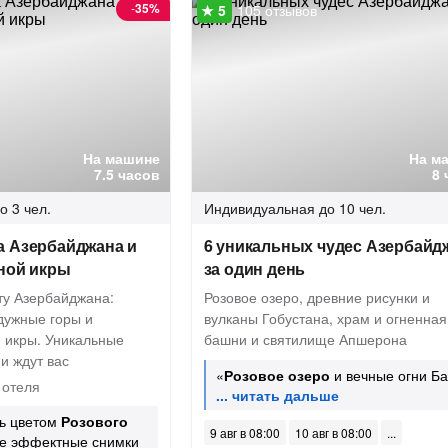
-
35%
105 отзывов
На машине
На м
7.5 часов
8 
о 3 чел.
Индивидуальная
до 10 чел.
а Азербайджана и
6 уникальных чудес Азербайд
рной икры
за один день
ту Азербайджана:
Розовое озеро, древние рисунки и
дужные горы и
вулканы Гобустана, храм и огненная
й икры. Уникальные
башни и святилище Апшерона
и ждут вас
«
Розовое озеро
и вечные огни Ба
 отеля
ь цветом
Розового
9 авг в 08:00
10 авг в 08:00
е эффектные снимки