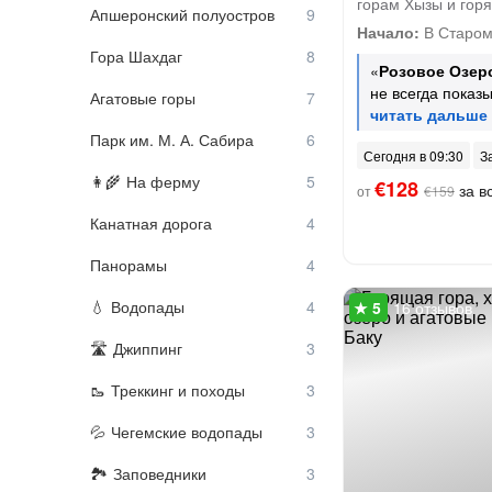
горам Хызы и гор
Апшеронский полуостров
Начало:
В Старом
Гора Шахдаг
«
Розовое Озер
не всегда показ
Агатовые горы
Парк им. М. А. Сабира
Сегодня в 09:30
З
На ферму
€128
за вс
от
€159
Канатная дорога
Панорамы
Водопады
16 отзывов
Джиппинг
Треккинг и походы
Чегемские водопады
Заповедники