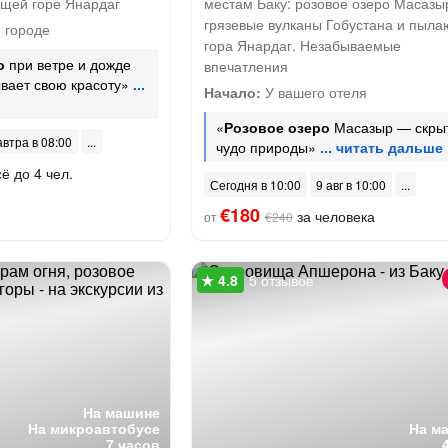
ящей горе Янардаг
местам Баку: розовое озеро Масазы
грязевые вулканы Гобустана и пыл
 городе
гора Янардаг. Незабываемые
о
при ветре и дожде
впечатления
ывает свою красоту»
Начало:
У вашего отеля
«
Розовое озеро
Масазыр — скры
автра в 08:00
чудо природы»
ё до 4 чел.
Сегодня в 10:00
9 авг в 10:00
€180
за человека
от
€240
5 отзывов
На машине
На микроавтобусе
На м
7 часов