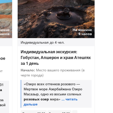
ашине
На машине
часов
9 часов
Индивидуальная
до 4 чел.
Индивидуальная экскурсия:
Гобустан, Апшерон и храм Атешгях
вое
за 1 день
Начало:
Место вашего проживания (в
кт
черте города)
«Озеро всех оттенков розового —
 31
Мертвое море Азербайжана Озеро
а
Масазыр, одно из восьми соленых
розовых озер
мира»
за
вой