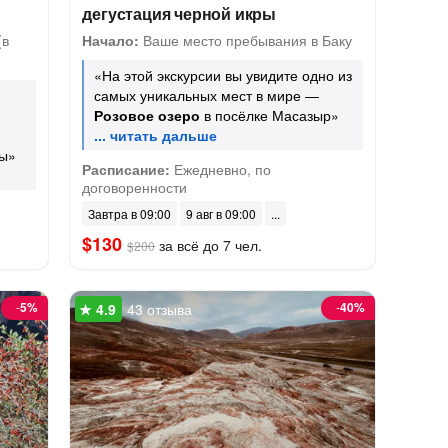
дегустация черной икры
(в
Начало:
Ваше место пребывания в Баку
«На этой экскурсии вы увидите одно из
самых уникальных мест в мире —
Розовое озеро
в посёлке Масазыр»
ры»
Расписание:
Ежедневно, по
договоренности
Завтра в 09:00
9 авг в 09:00
$130
за всё до 7 чел.
$200
-
5%
-
40%
43 отзыва