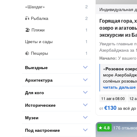
«Шахдаг»
Индивидуальная
д
Рыбалка
Горящая гора, 
озеро и агатовы
Пляжи
экскурсии из Б
Цветы и сады
Увидеть главные 
Азербайджана за 
Пещеры
Начало:
У вашего
Выездные
«
Розовое озер
море Азербайджа
Архитектура
солёных розовых
Для кого
11 авг в 08:00
12 а
Исторические
€130
за всё до 
от
Музеи
176 отзыво
Под настроение