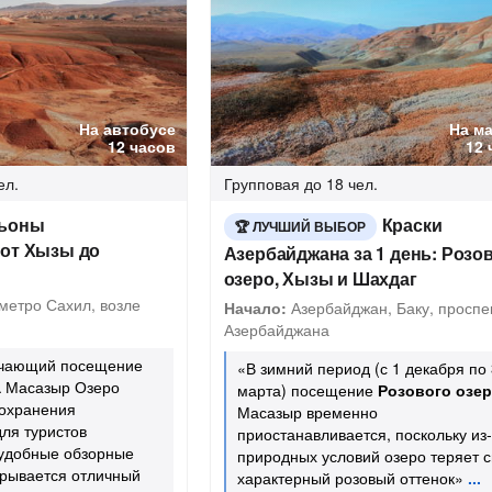
На автобусе
На м
12 часов
12 
ел.
Групповая
до 18 чел.
ньоны
Краски
ЛУЧШИЙ ВЫБОР
 от Хызы до
Азербайджана за 1 день: Розо
озеро, Хызы и Шахдаг
метро Сахил, возле
Начало:
Азербайджан, Баку, проспе
Азербайджана
ючающий посещение
«В зимний период (с 1 декабря по
а
Масазыр Озеро
марта) посещение
Розового озер
сохранения
Масазыр временно
для туристов
приостанавливается, поскольку из-
удобные обзорные
природных условий озеро теряет с
ткрывается отличный
характерный розовый оттенок»