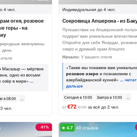
о 4 чел.
Индивидуальная
до 4 чел.
храм огня, розовое
Сокровища Апшерона - из Бак
е горы - на
Путешествие на Апшеронский полуо
аку
подарит вам уникальные впечатлени
Откройте для себя Янардаг, розовое
природные жемчужины
озеро и древний храм Атешгях
1 день
Начало:
У вашего отеля
 отеля
«Также мы покажем вам уникальн
о
Масазыр — мёртвое
розовое озеро
и познакомим с
на, одно из восьми
азербайджанской кухней»
 озёр в мире»
Сегодня в 10:00
Завтра в 10:00
вг в 08:00
€72
за всё до 2 чел.
от
€120
3 чел.
-
61%
в
49 отзывов