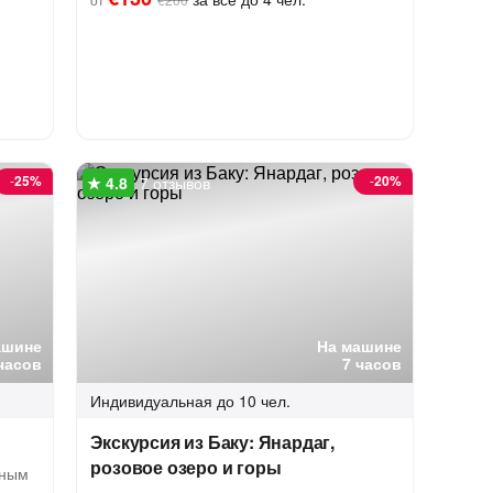
-
25%
-
20%
7 отзывов
ашине
На машине
часов
7 часов
Индивидуальная
до 10 чел.
Экскурсия из Баку: Янардаг,
розовое озеро и горы
дным