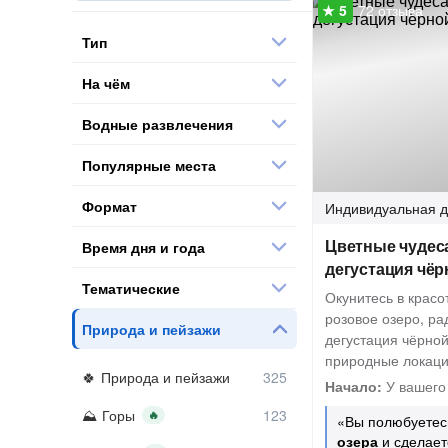
72 отзыва
Тип
На чём
Водные развлечения
Популярные места
Формат
Индивидуальная
д
Цветные чудес
Время дня и года
дегустация чё
Тематические
Окунитесь в красо
розовое озеро, ра
Природа и пейзажи
дегустация чёрно
природные локаци
Природа и пейзажи
Начало:
У вашего
Горы
🔥
«Вы полюбуетес
озера
и сделает