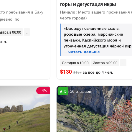
горы и дегустация икры
то пребывания в Баку
Начало:
Место вашего проживания 
черте города)
невно, по
«Вас ждут священные скалы,
автра в 06:00
розовые озера
, марсианские
пейзажи, Каспийского моря и
чел.
утончённая дегустация чёрной ик
Сегодня в 10:00
Завтра в 09:00
$130
за всё до 4 чел.
$137
-
4%
56 отзывов