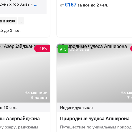
€167
ужных гор Хызы»
за всё до 2 чел.
от
вг в 09:00
ё до 3 чел.
-
19%
53 отзыва
На машине
На м
6 часов
7 
о 10 чел.
Индивидуальная
лы Азербайджана
Природные чудеса Апшерона
ому озеру, радужным
Путешествие по уникальным приро