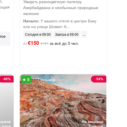
р,
Увидеть разноцветную палитру
ающая
Азербайджана и необычные природные
явления
Начало:
У вашего отеля в центре Баку
или на улице Шовкет А...
Сегодня в 09:00
Завтра в 09:00
тое
€150
за всё до 3 чел.
от
€187
-
40%
-
54%
177 отзывов
ашине
На машине
4 часа
7 часов