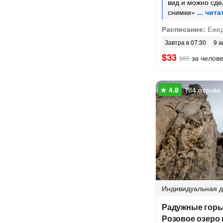
вид и можно сде
снимки»
Расписание:
Ежед
Завтра в 07:30
9 а
$33
за челов
$85
184 отзыва
Индивидуальная
д
Радужные горы
Розовое озеро 