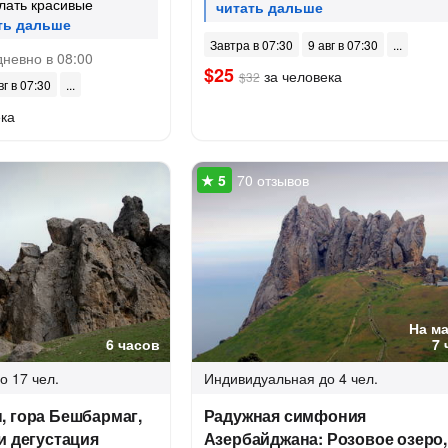
лать красивые
Завтра в 07:30
9 авг в 07:30
невно в 08:00
$25
за человека
$32
вг в 07:30
ека
70 отзывов
На м
6 часов
7 
о 17 чел.
Индивидуальная
до 4 чел.
, гора Бешбармаг,
Радужная симфония
и дегустация
Азербайджана: Розовое озеро,