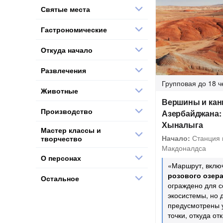
Святые места
Гастрономические
Откуда начало
Развлечения
Групповая
до 18 ч
Животные
Вершины и ка
Производство
Азербайджана:
Хыналыга
Мастер классы и
Начало:
Станция 
творчество
Макдоналдса
О персонах
«Маршрут, вкл
розового озер
Остальное
ограждено для 
экосистемы, но 
предусмотрены 
точки, откуда о