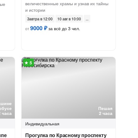
величественные храмы и узнав их тайны
ные
и истории
Завтра в 12:00
10 авг в 10:00
9000 ₽
за всё до 3 чел.
от
25 отзывов
ашине
обусе
Пешая
2 часа
2 часа
Индивидуальная
ппе
Прогулка по Красному проспекту