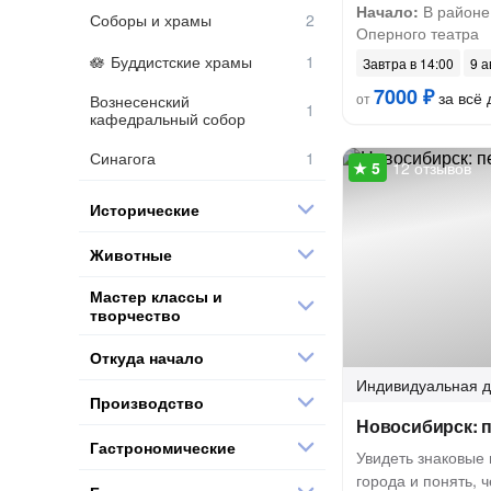
Начало:
В районе
Соборы и храмы
Оперного театра
Буддистские храмы
Завтра в 14:00
9 а
7000 ₽
за всё 
от
Вознесенский
кафедральный собор
Синагога
12 отзывов
Исторические
Животные
Мастер классы и
творчество
Откуда начало
Индивидуальная
д
Производство
Новосибирск: 
Гастрономические
Увидеть знаковые 
города и понять, 