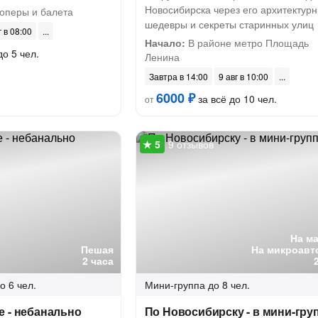
Новосибирска через его архитектур
 оперы и балета
шедевры и секреты старинных улиц
г в 08:00
Начало:
В районе метро Площадь
до 5 чел.
Ленина
Завтра в 14:00
9 авг в 10:00
6000 ₽
за всё до 10 чел.
от
9 отзывов
На м
Пешая
На микроавт
2 часа
о 6 чел.
Мини-группа
до 8 чел.
е - небанально
По Новосибирску - в мини-гру