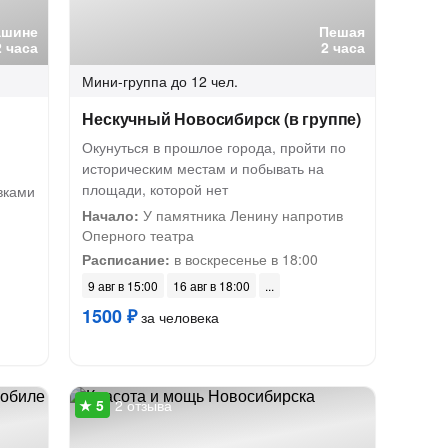
ашине
Пешая
2 часа
2 часа
Мини-группа
до 12 чел.
Нескучный Новосибирск (в группе)
Окунуться в прошлое города, пройти по
историческим местам и побывать на
площади, которой нет
вками
Начало:
У памятника Ленину напротив
Оперного театра
Расписание:
в воскресенье в 18:00
9 авг в 15:00
16 авг в 18:00
1500 ₽
за человека
2 отзыва