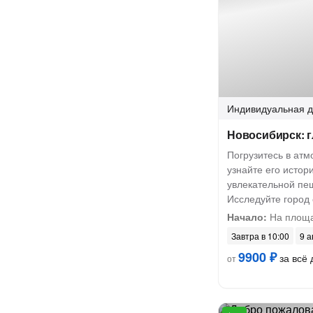
Индивидуальная
д
Новосибирск: г
Погрузитесь в ат
узнайте его истор
увлекательной пеш
Исследуйте город 
Начало:
На площа
Завтра в 10:00
9 а
9900 ₽
за всё 
от