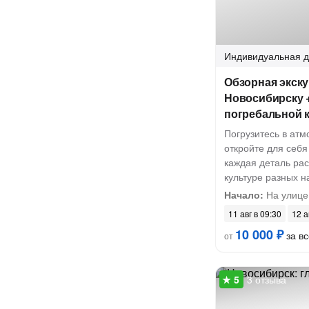
Индивидуальная
д
Обзорная экску
Новосибирску 
погребальной 
Погрузитесь в ат
откройте для себя
каждая деталь рас
культуре разных н
Начало:
На улице
11 авг в 09:30
12 а
10 000 ₽
за вс
от
3 отзыва