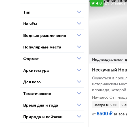
29 отзывов
Тип
На чём
Водные развлечения
Популярные места
Формат
Индивидуальная
д
Нескучный Нов
Архитектура
Окунуться в прошл
Для кого
историческим мес
площади, которой
Тематические
Начало:
От площа
Время дня и года
Завтра в 09:30
9 а
6500 ₽
за всё 
от
Природа и пейзажи