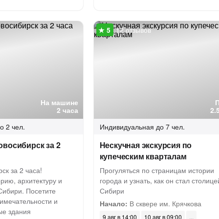
12 отзывов
На машине
2 часа
2.
о 2 чел.
Индивидуальная
до 7 чел.
овосибирск за 2
Нескучная экскурсия по
купеческим кварталам
ск за 2 часа!
Прогуляться по страницам истории
орию, архитектуру и
города и узнать, как он стал столице
Сибири. Посетите
Сибири
имечательности и
Начало:
В сквере им. Крячкова
ые здания
9 авг в 14:00
10 авг в 09:00