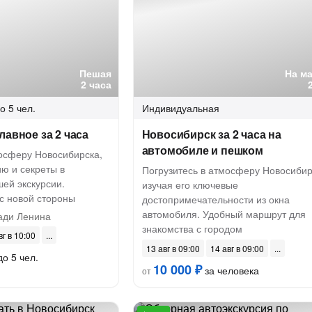
Пешая
На м
2 часа
о 5 чел.
Индивидуальная
лавное за 2 часа
Новосибирск за 2 часа на
автомобиле и пешком
мосферу Новосибирска,
ию и секреты в
Погрузитесь в атмосферу Новосибир
ей экскурсии.
изучая его ключевые
с новой стороны
достопримечательности из окна
автомобиля. Удобный маршрут для
ди Ленина
знакомства с городом
вг в 10:00
13 авг в 09:00
14 авг в 09:00
до 5 чел.
10 000 ₽
за человека
от