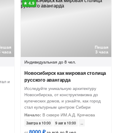
17 отзывов
Пешая
Пешая
5 часа
3 часа
Индивидуальная
до 8 чел.
Новосибирск как мировая столица
русского авангарда
тал и
Исследуйте уникальную архитектуру
Новосибирска, от конструктивизма до
купеческих домов, и узнайте, как город
стал культурным центром Сибири
Начало:
В сквере ИМ.А.Д. Крячкова
Завтра в 10:00
9 авг в 10:00
8000 ₽
за всё до 8 чел.
от