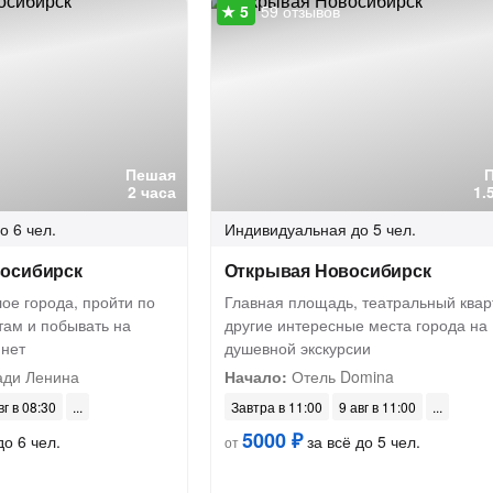
59 отзывов
Пешая
2 часа
1.
о 6 чел.
Индивидуальная
до 5 чел.
осибирск
Открывая Новосибирск
ое города, пройти по
Главная площадь, театральный квар
там и побывать на
другие интересные места города на
 нет
душевной экскурсии
ди Ленина
Начало:
Отель Domina
вг в 08:30
Завтра в 11:00
9 авг в 11:00
5000 ₽
до 6 чел.
за всё до 5 чел.
от