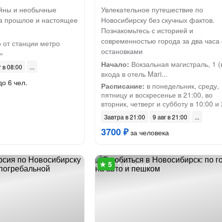
айны и необычные
Увлекательное путешествие по
на прошлое и настоящее
Новосибирску без скучных фактов.
Познакомьтесь с историей и
современностью города за два часа 
 от станции метро
остановками
»
Начало:
Вокзальная магистраль, 1 (
г в 08:00
входа в отель Mari...
до 6 чел.
Расписание:
в понедельник, среду,
пятницу и воскресенье в 21:00, во
вторник, четверг и субботу в 10:00 и
Завтра в 21:00
9 авг в 21:00
3700 ₽
за человека
5 отзывов