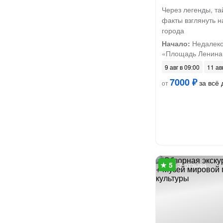
Через легенды, т
факты взглянуть 
города
Начало:
Недалеко
«Площадь Ленина
9 авг в 09:00
11 ав
7000 ₽
за всё 
от
3 отзыва