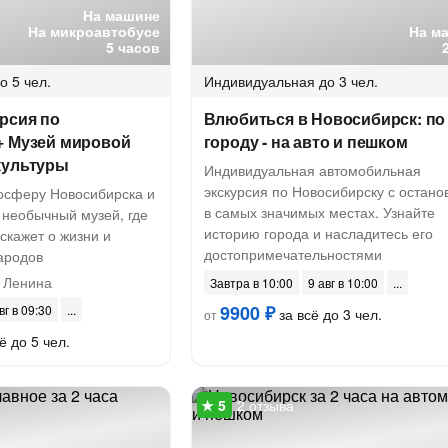
На машине
На микроавтобусе
На м
5 часов
о 5 чел.
Индивидуальная
до 3 чел.
рсия по
Влюбиться в Новосибирск: по
+ Музей мировой
городу - на авто и пешком
культуры
Индивидуальная автомобильная
экскурсия по Новосибирску с остано
мосферу Новосибирска и
в самых значимых местах. Узнайте
 необычный музей, где
историю города и насладитесь его
скажет о жизни и
достопримечательностями
ародов
 Ленина
Завтра в 10:00
9 авг в 10:00
9900 ₽
вг в 09:30
за всё до 3 чел.
от
ё до 5 чел.
2 отзыва