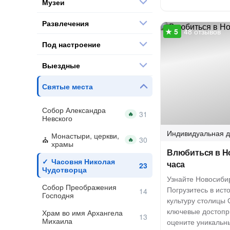
Музеи
Развлечения
48 отзывов
Под настроение
Выездные
Святые места
Собор Александра
🔥
Невского
Индивидуальная
д
Монастыри, церкви,
🔥
храмы
Влюбиться в Н
Часовня Николая
часа
Чудотворца
Узнайте Новосибир
Собор Преображения
Погрузитесь в ист
Господня
культуру столицы 
ключевые достопр
Храм во имя Архангела
Михаила
оцените уникальн