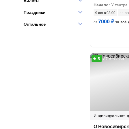
Билеты
Начало:
У театра
Праздники
9 авг в 08:00
11 ав
7000 ₽
за всё 
от
Остальное
27 отзывов
Индивидуальная
д
О Новосибирск