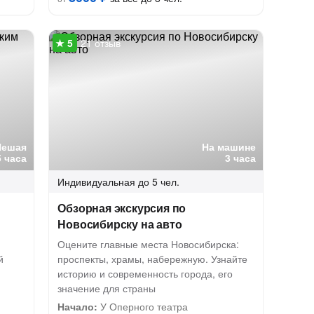
21 отзыв
Пешая
На машине
5 часа
3 часа
Индивидуальная
до 5 чел.
Обзорная экскурсия по
Новосибирску на авто
Оцените главные места Новосибирска:
й
проспекты, храмы, набережную. Узнайте
историю и современность города, его
значение для страны
Начало:
У Оперного театра