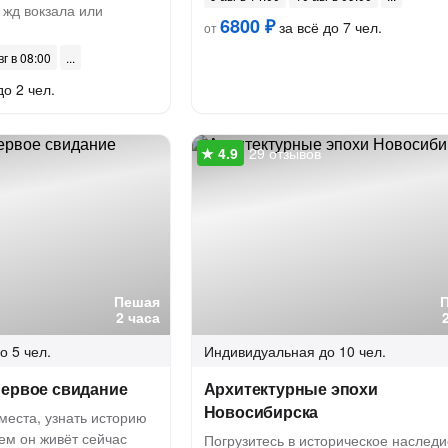
 жд вокзала или
6800 ₽
за всё до 7 чел.
от
вг в 08:00
до 2 чел.
29 отзывов
Пешая
2 часа
о 5 чел.
Индивидуальная
до 10 чел.
первое свидание
Архитектурные эпохи
Новосибирска
места, узнать историю
чем он живёт сейчас
Погрузитесь в историческое наследи