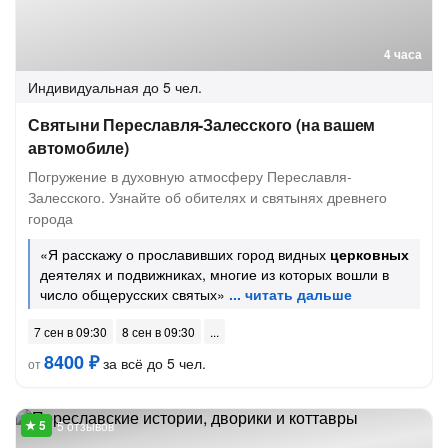
4 часа
Индивидуальная
до 5 чел.
Святыни Переславля-Залесского (на вашем
автомобиле)
Погружение в духовную атмосферу Переславля-
Залесского. Узнайте об обителях и святынях древнего
города
«Я расскажу о прославивших город видных
церковных
деятелях и подвижниках, многие из которых вошли в
число общерусских святых»
7 сен в 09:30
8 сен в 09:30
8400 ₽
за всё до 5 чел.
от
5 отзывов