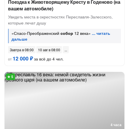
Поездка к Животворящему Кресту в Годеново (на
вашем автомобиле)
Увидеть места в окрестностях Переславля-Залесского,
которые лечат душу
«Спасо-Преображенский
собор
12 века»
Завтра в 08:00
10 авг в 08:00
12 000 ₽
за всё до 4 чел.
от
8 отзывов
4 часа