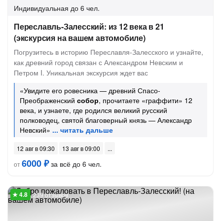
Индивидуальная
до 6 чел.
Переславль-Залесский: из 12 века в 21
(экскурсия на вашем автомобиле)
Погрузитесь в историю Переславля-Залесского и узнайте,
как древний город связан с Александром Невским и
Петром I. Уникальная экскурсия ждет вас
«Увидите его ровесника — древний Спасо-
Преображенский
собор
, прочитаете «граффити» 12
века, и узнаете, где родился великий русский
полководец, святой благоверный князь — Александр
Невский»
12 авг в 09:30
13 авг в 09:00
6000 ₽
за всё до 6 чел.
от
239 отзывов