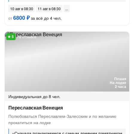
10 авг в 08:30
11 авг в 08:30
6800 ₽
за всё до 4 чел.
от
78 отзывов
Пешая
На лодке
2 часа
Индивидуальная
до 8 чел.
Переславская Венеция
Полюбоваться Переславлем-Залесским и по желанию
прокатиться на лодке
«Сначала познакомимся с самым древним памятником