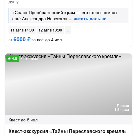
душу
«Спасо-Преображенский
храм
— его стены помнят
ещё Александра Невского»
11 авг в 14:00
12 авг в 10:00
6000 ₽
за всё до 4 чел.
от
5 отзывов
Пешая
1.5 часа
Квест
до 8 чел.
Квест-экскурсия «Тайны Переславского кремля»