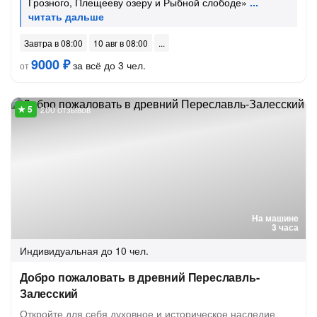
Грозного, Плещееву озеру и Рыбной слободе»
Завтра в 08:00
10 авг в 08:00
9000 ₽
за всё до 3 чел.
от
200 отзывов
На машине
3 часа
Индивидуальная
до 10 чел.
Добро пожаловать в древний Переславль-
Залесский
Откройте для себя духовное и историческое наследие