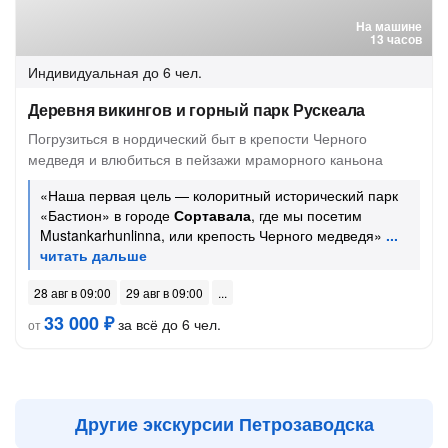
На машине
13 часов
Индивидуальная
до 6 чел.
Деревня викингов и горный парк Рускеала
Погрузиться в нордический быт в крепости Черного
медведя и влюбиться в пейзажи мраморного каньона
«Наша первая цель — колоритный исторический парк
«Бастион» в городе
Сортавала
, где мы посетим
Mustankarhunlinna, или крепость Черного медведя»
28 авг в 09:00
29 авг в 09:00
33 000 ₽
за всё до 6 чел.
от
Другие экскурсии Петрозаводска