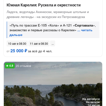
Южная Карелия: Рускела и окрестности
Ладога, водопады Ахинкоски, мраморные штольни и
древние легенды - на экскурсии из Петрозаводска
«Путь по трассам Е-105 «Кола» и А-121 «
Сортавала
»,
знакомство и первые рассказы о Карелии»
10 авг в 08:30
11 авг в 08:30
25 000 ₽
за всё до 4 чел.
от
20 отзывов
На автобусе
На катере
14 часов