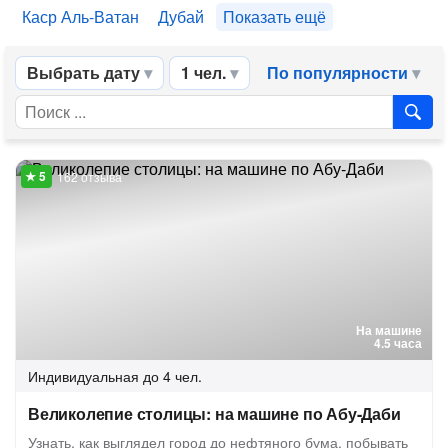
Каср Аль-Ватан
Дубай
Показать ещё
Выбрать дату
1 чел.
По популярности
162 отзыва
На машине
4.5 часа
Индивидуальная
до 4 чел.
Великолепие столицы: на машине по Абу-Даби
Узнать, как выглядел город до нефтяного бума, побывать