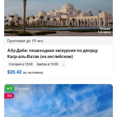
Пешая
1.5 часа
Групповая
до 15 чел.
Абу-Даби: пешеходная экскурсия по дворцу
Каср-аль-Ватан (на английском)
Сегодня в 13:00
Завтра в 13:00
$20.42
за человека
21 отзыв
-
5%