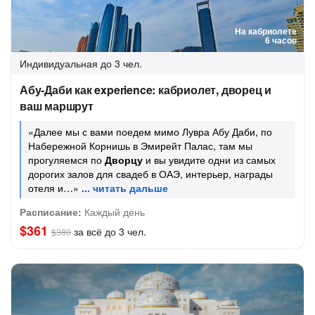
На кабриолете
6 часов
Индивидуальная
до 3 чел.
Абу-Даби как experience: кабриолет, дворец и
ваш маршрут
«Далее мы с вами поедем мимо Лувра Абу Даби, по
Набережной Корнишь в Эмирейт Палас, там мы
прогуляемся по
Дворцу
и вы увидите одни из самых
дорогих залов для свадеб в ОАЭ, интерьер, награды
отеля и…»
Расписание:
Каждый день
$361
за всё до 3 чел.
$380