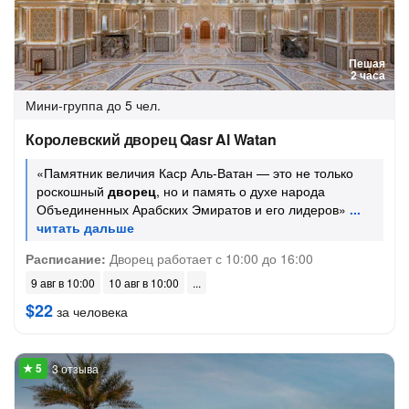
Пешая
2 часа
Мини-группа
до 5 чел.
Королевский дворец Qasr Al Watan
«Памятник величия Каср Аль-Ватан — это не только
роскошный
дворец
, но и память о духе народа
Объединенных Арабских Эмиратов и его лидеров»
Расписание:
Дворец работает с 10:00 до 16:00
9 авг в 10:00
10 авг в 10:00
$22
за человека
3 отзыва