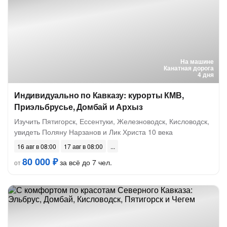
На машине
Канатная дорога
4 дня
Индивидуально по Кавказу: курорты КМВ,
Приэльбрусье, Домбай и Архыз
Изучить Пятигорск, Ессентуки, Железноводск, Кисловодск,
увидеть Поляну Нарзанов и Лик Христа 10 века
16 авг в 08:00
17 авг в 08:00
80 000 ₽
за всё до 7 чел.
от