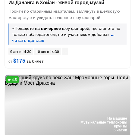
Из Дананга в Хойан - живой город-музей
Пройти по старинным кварталам, заглянуть в шёлковую
мастерскую и увидеть вечернее шоу фонарей
«Попадёте на
вечернее
шоу фонарей, где станете не
только наблюдателем, но и участником действа»
9 авг в 14:30
10 авг в 14:30
$175
за билет
от
2 отзыва
На машине
Музыкальные теплоходы
Круизы
6 часов