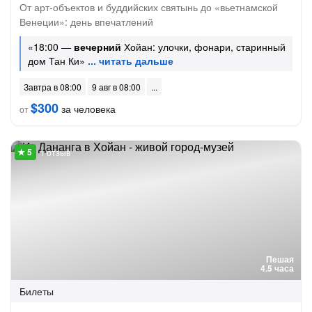
От арт-объектов и буддийских святынь до «вьетнамской
Венеции»: день впечатлений
«18:00 —
вечерний
Хойан: улочки, фонари, старинный
дом Тан Ки»
Завтра в 08:00
9 авг в 08:00
$300
за человека
от
1 отзыв
Пешая
4.5 часа
Билеты