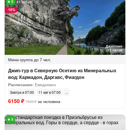
41 отзыв
-
18%
Джиппинг
12 часов
Мини-группа
до 7 чел.
Джип-тур в Северную Осетию из Минеральных
вод: Кармадон, Даргавс, Фиагдон
Расписание:
Ежедневно
Завтра в 07:00
11 авг в 07:00
6150 ₽
за человека
7500 ₽
1 отзыв