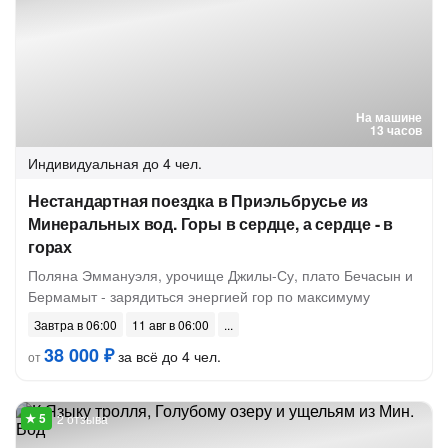
На машине
13 часов
Индивидуальная
до 4 чел.
Нестандартная поездка в Приэльбрусье из
Минеральных вод. Горы в сердце, а сердце - в
горах
Поляна Эммануэля, урочище Джилы-Су, плато Бечасын и
Бермамыт - зарядиться энергией гор по максимуму
Завтра в 06:00
11 авг в 06:00
38 000 ₽
за всё до 4 чел.
от
2 отзыва