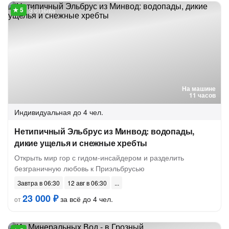
3 отзыва
На машине
11 часов
Индивидуальная
до 4 чел.
Нетипичный Эльбрус из Минвод: водопады,
дикие ущелья и снежные хребты
Открыть мир гор с гидом-инсайдером и разделить
безграничную любовь к Приэльбрусью
Завтра в 06:30
12 авг в 06:30
23 000 ₽
за всё до 4 чел.
от