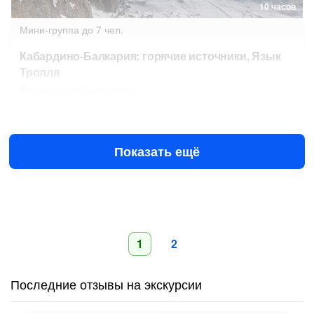
10 часов
Мини-группа
до 7 чел.
Кабардино-Балкария: горячие источники, Язык
Тролля
Расписание:
Ежедневно
Завтра в 06:30
11 авг в 06:30
5625 ₽
за человека
7500 ₽
Показать ещё
1
2
Последние отзывы на экскурсии