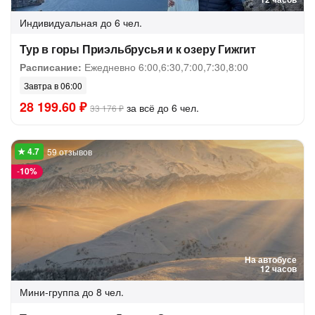
Индивидуальная
до 6 чел.
Тур в горы Приэльбрусья и к озеру Гижгит
Расписание:
Ежедневно 6:00,6:30,7:00,7:30,8:00
Завтра в 06:00
28 199.60 ₽
за всё до 6 чел.
33 176 ₽
59 отзывов
-
10%
На автобусе
12 часов
Мини-группа
до 8 чел.