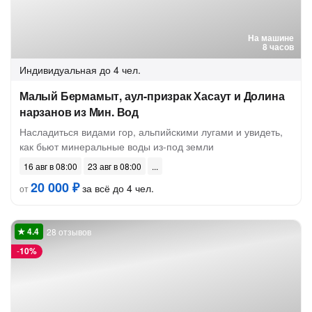
На машине
8 часов
Индивидуальная
до 4 чел.
Малый Бермамыт, аул-призрак Хасаут и Долина
нарзанов из Мин. Вод
Насладиться видами гор, альпийскими лугами и увидеть,
как бьют минеральные воды из-под земли
16 авг в 08:00
23 авг в 08:00
20 000 ₽
за всё до 4 чел.
от
28 отзывов
-
10%