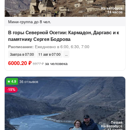
На автобусе
14 часов
Мини-группа
до 8 чел.
В горы Северной Осетии: Кармадон, Даргавс и к
памятнику Сергея Бодрова
Расписание:
Ежедневно в 6:00, 6:30, 7:00
Завтра в 07:00
11 авг в 07:00
6000.20 ₽
за человека
6977 ₽
36 отзывов
-
15%
Пешая
На автобусе
12 часов