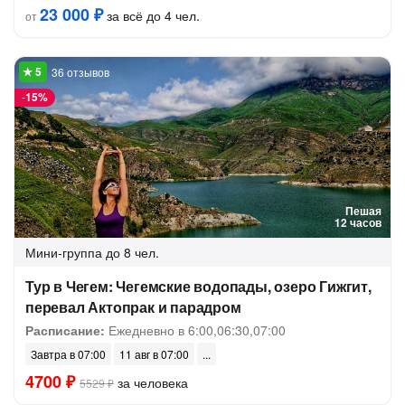
23 000 ₽
за всё до 4 чел.
от
36 отзывов
-
15%
Пешая
12 часов
Мини-группа
до 8 чел.
Тур в Чегем: Чегемские водопады, озеро Гижгит,
перевал Актопрак и парадром
Расписание:
Ежедневно в 6:00,06:30,07:00
Завтра в 07:00
11 авг в 07:00
4700 ₽
за человека
5529 ₽