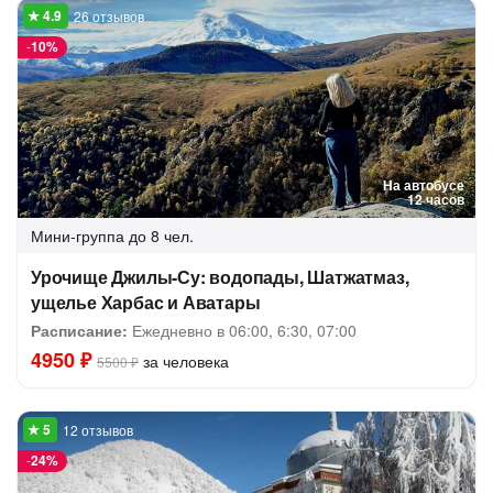
26 отзывов
-
10%
На автобусе
12 часов
Мини-группа
до 8 чел.
Урочище Джилы-Су: водопады, Шатжатмаз,
ущелье Харбас и Аватары
Расписание:
Ежедневно в 06:00, 6:30, 07:00
4950 ₽
за человека
5500 ₽
12 отзывов
-
24%