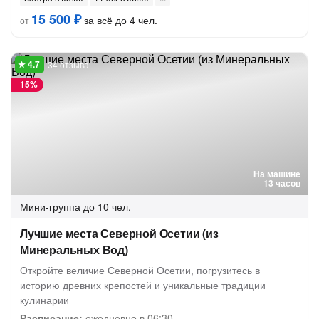
15 500 ₽
за всё до 4 чел.
от
34 отзыва
-
15%
На машине
13 часов
Мини-группа
до 10 чел.
Лучшие места Северной Осетии (из
Минеральных Вод)
Откройте величие Северной Осетии, погрузитесь в
историю древних крепостей и уникальные традиции
кулинарии
Расписание:
ежедневно в 06:30