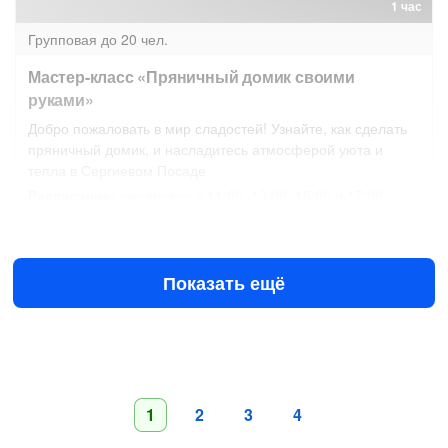
1 час
Групповая
до 20 чел.
Мастер-класс «Пряничный домик своими
руками»
Добро пожаловать в мир сладостей! Узнайте, как сделать
пряничный домик, и насладитесь атмосферой уюта и
тепла в Сергиевом Посаде
Расписание:
ежедневно в 11:00, 13:00, 15:00 и 17:00
Завтра в 11:00
11 авг в 11:00
1300 ₽
за человека
Показать ещё
1
2
3
4