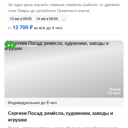
За один день изучить главные символы района: от древних
стен Лавры до целебного Гремячего ключа
13 авг в 09:00
14 авг в 09:00
12 700 ₽
за всё до 4 чел.
от
216 отзывов
Пешая
1.5 часа
Индивидуальная
до 8 чел.
Сергиев Посад: ремёсла, художники, заводы и
игрушки
Узнать историю страны через обаяние русской провинции