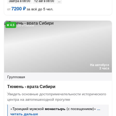
Завтра в 08:00
12 авг в 08:00
7200 ₽
за всё до 5 чел.
от
28 отзывов
На автобусе
2 часа
Групповая
Тюмень - врата Сибири
Увидеть основные достопримечательности исторического
центра на автопешеходной прогулке
«Троицкий мужской
монастырь
(с посещением)»