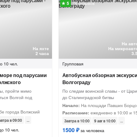
76 отзывов
На авт
На яхте
На микроавт
2 часа
3.
о 10 чел.
Групповая
 море под парусами
Автобусная обзорная экскурси
Волжского
Волгограду
ды, пройти мимо
По следам воинской славы - от Цар
ться Волгой под
до Сталинградской битвы
Начало:
На площади Павших Борцо
бе города Волжский
Расписание:
ежедневно в 10:00 и 1
автра в 09:00
Завтра в 10:00
9 авг в 10:00
1500 ₽
до 10 чел.
за человека