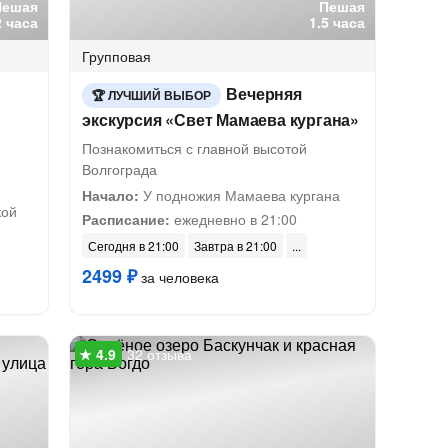
Пешая
Пешая
2 часа
1.5 часа
Групповая
Вечерняя
ЛУЧШИЙ ВЫБОР
экскурсия «Свет Мамаева кургана»
Познакомиться с главной высотой
Волгограда
Начало:
У подножия Мамаева кургана
кой
Расписание:
ежедневно в 21:00
Сегодня в 21:00
Завтра в 21:00
2499 ₽
за человека
32 отзыва