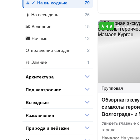
На выходные
На весь день
22 отзыва
Вечерние
Ночные
Отправление сегодня
Зимние
Архитектура
Групповая
Под настроение
Обзорная экск
Выездные
символы герои
Волгограда» и 
Развлечения
Увидеть главные 
Природа и пейзажи
города
Начало:
На улице