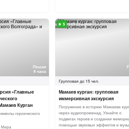
145 отзывов
Пешая
4 часа
Групповая
до 15 чел.
урсия «Главные
Мамаев курган: групповая
ческого
иммерсивная экскурсия
Мамаев Курган
Погружение в историю Мамаева кур
через аудиопроменад. Узнайте о
символы героического
подвигах героев и создании мемори
помощью звуковых эффектов и музы
 Мира