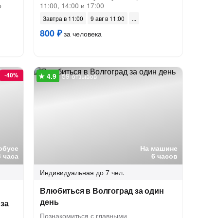
о
11:00, 14:00 и 17:00
Завтра в 11:00
9 авг в 11:00
800 ₽
за человека
-
40%
59 отзывов
обусе
На машине
3 часа
6 часов
Индивидуальная
до 7 чел.
Влюбиться в Волгоград за один
день
 за
Познакомиться с главными