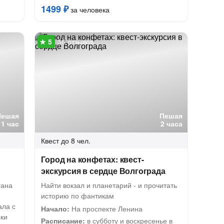
1499 ₽
за человека
36 отзывов
Пешая
Пешая
1 час
2 часа
Квест
до 8 чел.
Город на конфетах: квест-
экскурсия в сердце Волгограда
гана
Найти вокзал и планетарий - и прочитать
историю по фантикам
ала с
Начало:
На проспекте Ленина
ки
Расписание:
в субботу и воскресенье в