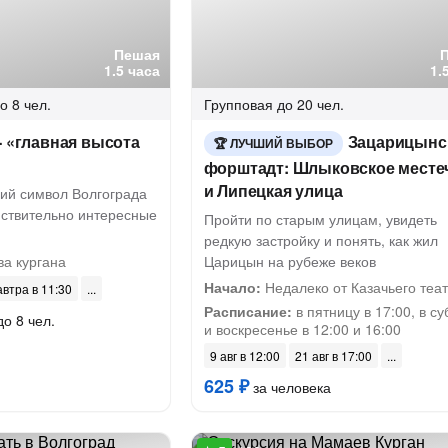
Пешая
1.5 часа
1.
о 8 чел.
Групповая
до 20 чел.
- «главная высота
Зацарицынс
ЛУЧШИЙ ВЫБОР
форштадт: Шлыковское месте
и Липецкая улица
ий символ Волгограда
йствительно интересные
Пройти по старым улицам, увидеть
редкую застройку и понять, как жил
а кургана
Царицын на рубеже веков
Начало:
Недалеко от Казачьего теа
автра в 11:30
Расписание:
в пятницу в 17:00, в су
до 8 чел.
и воскресенье в 12:00 и 16:00
9 авг в 12:00
21 авг в 17:00
625 ₽
за человека