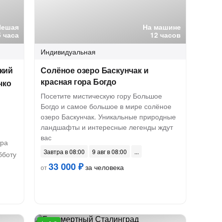
Пешая
На машине
5 часа
12 часов
Индивидуальная
кий
Солёное озеро Баскунчак и
красная гора Богдо
чко
Посетите мистическую гору Большое
Богдо и самое большое в мире солёное
озеро Баскунчак. Уникальные природные
ландшафты и интересные легенды ждут
вас
тра
Завтра в 08:00
9 авг в 08:00
бботу
33 000 ₽
за человека
от