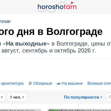
ограде
го дня в Волгограде
и «
» в Волгограде, цены о
На выходные
август, сентябрь и октябрь 2026 г.
 архитектура
Обзорные
На машине
Великая оте
1 чел.
По популярности