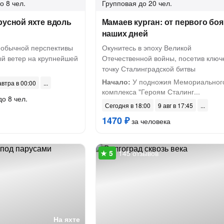
о 8 чел.
Групповая
до 20 чел.
русной яхте вдоль
Мамаев курган: от первого боя
наших дней
необычной перспективы
Окунитесь в эпоху Великой
ый ветер на крупнейшей
Отечественной войны, посетив клю
точку Сталинградской битвы
Начало:
У подножия Мемориальног
автра в 00:00
комплекса "Героям Сталинг...
до 8 чел.
Сегодня в 18:00
9 авг в 17:45
1470 ₽
за человека
145 отзывов
На яхте