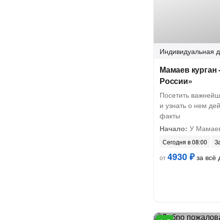
Индивидуальная
д
Мамаев курган 
России»
Посетить важнейш
и узнать о нем де
факты
Начало:
У Мамаев
Сегодня в 08:00
З
4930 ₽
за всё 
от