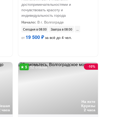
достопримечательностями и
почувствовать красоту и
индивидуальность города
Начало:
В г. Волгограде
Сегодня в 08:00
Завтра в 08:00
19 500 ₽
за всё до 4 чел.
от
-
10%
52 отзыва
На яхте
Пешая
Круизы
2 часа
2 часа