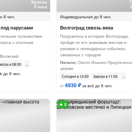
Круизы
2 часа
о 8 чел.
Индивидуальная
до 8 чел.
а под парусами
Волгоград сквозь века
ательное путешествие
Погрузитесь в историю Волгограда,
класса с опытным
пройдя по его знаковым местам и
узнавая о легендарных событиях,
связанных с городом
 Волжский
Начало:
Около Иоанно-Предтеченс
автра в 08:00
церкви
ё до 8 чел.
Сегодня в 12:00
Завтра в 11:00
4930 ₽
за всё до 8 чел.
от
8 отзывов