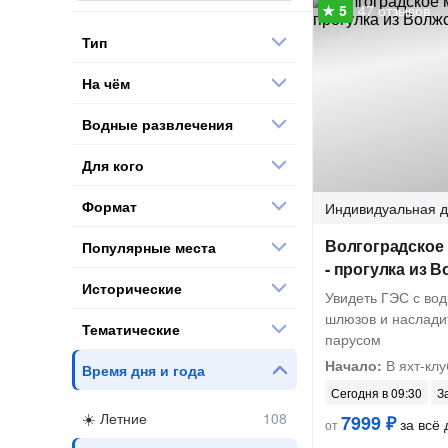
47 отзывов
Тип
На чём
Водные развлечения
Для кого
Формат
Индивидуальная
д
Волгоградское
Популярные места
- прогулка из 
Исторические
Увидеть ГЭС с во
шлюзов и наслади
Тематические
парусом
Начало:
В яхт-клу
Время дня и года
Сегодня в 09:30
З
Летние
7999 ₽
за всё 
от