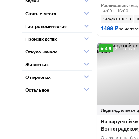
Музеи
Расписание:
ежедн
14:00 и 16:00
Святые места
Сегодня в 10:00
З
Гастрономические
1499 ₽
за челове
Производство
221 отзыв
Откуда начало
Животные
О персонах
Остальное
Индивидуальная
д
На парусной яхт
Волгоградском
Отдохните на бел