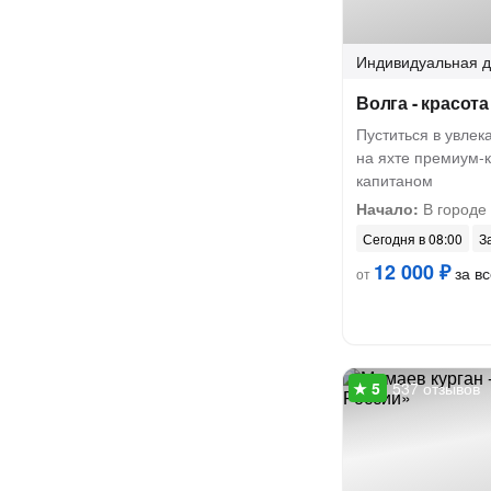
Индивидуальная
д
Волга - красот
Пуститься в увлек
на яхте премиум-
капитаном
Начало:
В городе
Сегодня в 08:00
З
12 000 ₽
за вс
от
537 отзывов