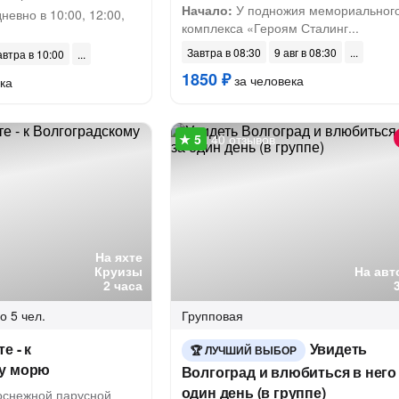
Начало:
У подножия мемориальног
евно в 10:00, 12:00,
комплекса «Героям Сталинг...
Завтра в 08:30
9 авг в 08:30
автра в 10:00
1850 ₽
за человека
ка
40 отзывов
На яхте
Круизы
На авт
2 часа
о 5 чел.
Групповая
е - к
Увидеть
ЛУЧШИЙ ВЫБОР
у морю
Волгоград и влюбиться в него
один день (в группе)
оснежной парусной