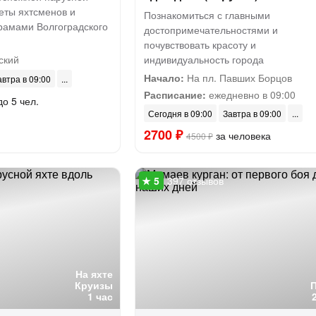
реты яхтсменов и
Познакомиться с главными
рамами Волгоградского
достопримечательностями и
почувствовать красоту и
ский
индивидуальность города
Начало:
На пл. Павших Борцов
автра в 09:00
Расписание:
ежедневно в 09:00
до 5 чел.
Сегодня в 09:00
Завтра в 09:00
2700 ₽
за человека
4500 ₽
397 отзывов
На яхте
Круизы
1 час