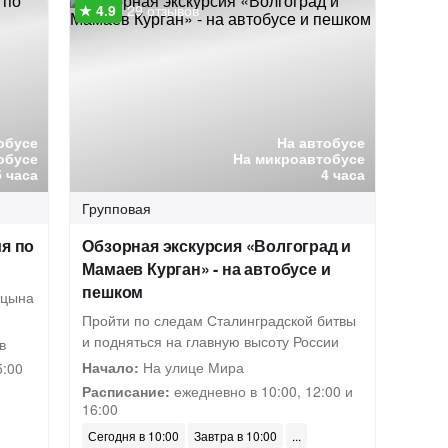
29 отзывов
обусе
На автобусе
обусе
На микроавтобусе
5 часа
4 часа
Групповая
я по
Обзорная экскурсия «Волгоград и
Мамаев Курган» - на автобусе и
пешком
ицына
Пройти по следам Сталинградской битвы
и подняться на главную высоту России
в
Начало:
На улице Мира
5:00
Расписание:
ежедневно в 10:00, 12:00 и
16:00
Сегодня в 10:00
Завтра в 10:00