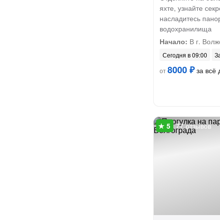
яхте, узнайте сек
насладитесь пано
водохранилища
Начало:
В г. Волж
Сегодня в 09:00
З
8000 ₽
за всё 
от
77 отзывов