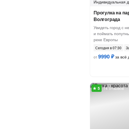
Индивидуальная
д
Прогулка на па
Волгограда
Увидеть город с 
и поймать попутн
реке Европы
Сегодня в 07:30
З
9990 ₽
за всё 
от
14 отзывов