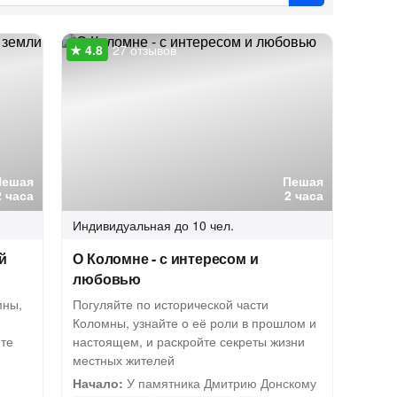
27 отзывов
Пешая
Пешая
2 часа
2 часа
Индивидуальная
до 10 чел.
й
О Коломне - с интересом и
любовью
мны,
Погуляйте по исторической части
Коломны, узнайте о её роли в прошлом и
йте
настоящем, и раскройте секреты жизни
местных жителей
Начало:
У памятника Дмитрию Донскому