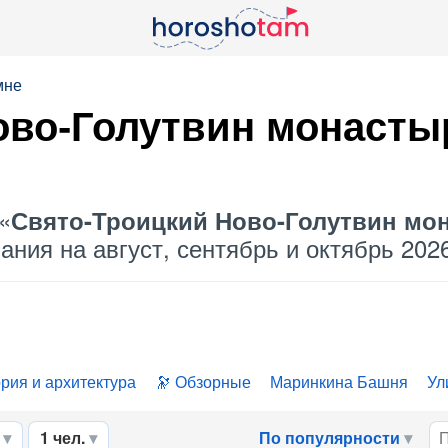
мне
во-Голутвин монастыр
«
Свято-Троицкий Ново-Голутвин мо
ния на август, сентябрь и октябрь 2026
рия и архитектура
Обзорные
Маринкина Башня
Ул
1 чел.
По популярности