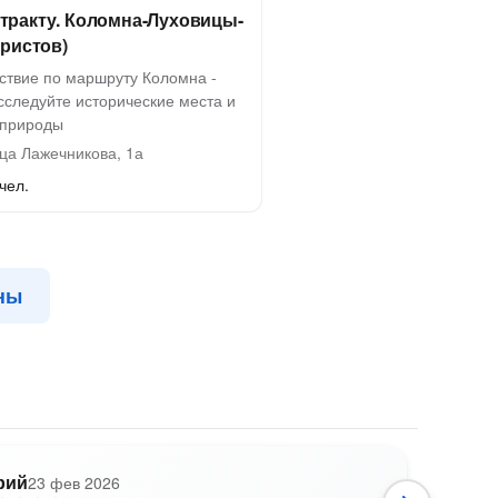
тракту. Коломна-Луховицы-
уристов)
ствие по маршруту Коломна -
сследуйте исторические места и
 природы
ца Лажечникова, 1а
чел.
ны
рий
23 фев 2026