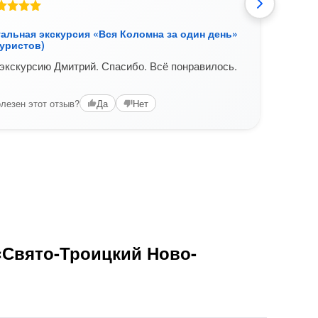
В
альная экскурсия «Вся Коломна за один день»
Инди
туристов)
(на а
кскурсию Дмитрий. Спасибо. Всё понравилось.
Спас
Несм
Экск
лезен этот отзыв?
Да
Нет
самог
Вам б
«Свято-Троицкий Ново-