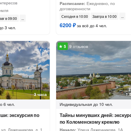
интересов
Расписание:
Ежедневно, по
договоренности
емля
Сегодня в 10:00
Завтра в 10:00
авг в 09:00
6200 ₽
за всё до 4 чел.
до 3 чел.
9 отзывов
3 часа
1.
о 6 чел.
Индивидуальная
до 10 чел.
ши: экскурсия по
Тайны минувших дней: экскур
по Коломенскому кремлю
ул. Лажечникова, д. 1
Начало:
Улица Лажечникова, 1А