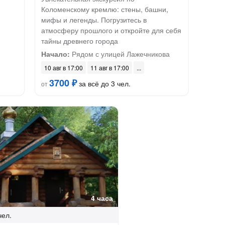
Коломенскому кремлю: стены, башни,
мифы и легенды. Погрузитесь в
атмосферу прошлого и откройте для себя
тайны древнего города
Начало:
Рядом с улицей Лажечникова
10 авг в 17:00
11 авг в 17:00
3700 ₽
за всё до 3 чел.
от
4 часа
чел.