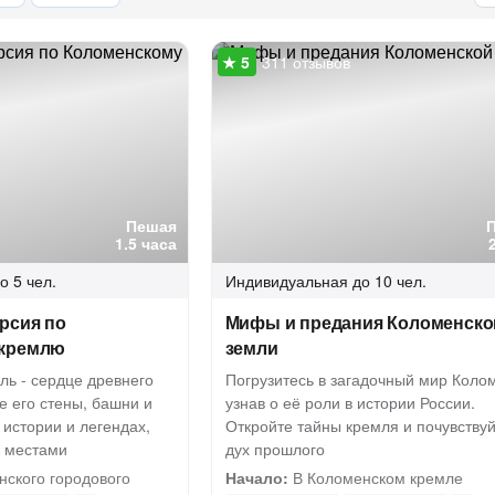
311 отзывов
Пешая
1.5 часа
о 5 чел.
Индивидуальная
до 10 чел.
рсия по
Мифы и предания Коломенско
 кремлю
земли
ль - сердце древнего
Погрузитесь в загадочный мир Коло
е его стены, башни и
узнав о её роли в истории России.
 истории и легендах,
Откройте тайны кремля и почувству
и местами
дух прошлого
нского городового
Начало:
В Коломенском кремле