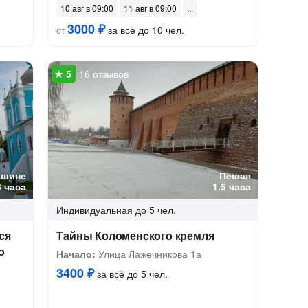
10 авг в 09:00
11 авг в 09:00
3000 ₽
за всё до 10 чел.
от
16 отзывов
ашине
Пешая
3 часа
1.5 часа
Индивидуальная
до 5 чел.
ся
Тайны Коломенского кремля
о
Начало:
Улица Лажечникова 1а
3400 ₽
за всё до 5 чел.