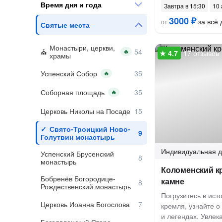
Время дня и года
Завтра в 15:30
10 
3000 ₽
за всё 
от
Святые места
Монастыри, церкви,
🔥
17 отзывов
храмы
Успенский Собор
🔥
Соборная площадь
🔥
Церковь Николы на Посаде
Свято-Троицкий Ново-
Голутвин монастырь
Индивидуальная
д
Успенский Брусенский
монастырь
Коломенский кр
Бобренёв Богородице-
камне
Рождественский монастырь
Погрузитесь в ис
Церковь Иоанна Богослова
кремля, узнайте о
и легендах. Увлек