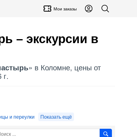
Мои заказы
ь – экскурсии в
» в Коломне, цены от
настырь
 г.
ицы и переулки
Показать ещё