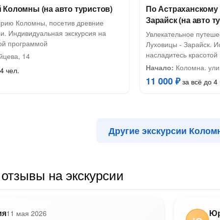
 Коломны (на авто туристов)
По Астраханскому 
Зарайск (на авто т
торию Коломны, посетив древние
и. Индивидуальная экскурсия на
Увлекательное путеше
кой программой
Луховицы - Зарайск. И
насладитесь красотой
йцева, 14
Начало:
Коломна. ули
4 чел.
11 000 ₽
за всё до 4 
Другие экскурсии Колом
отзывы на экскурсии
ия
Ю
11 мая 2026