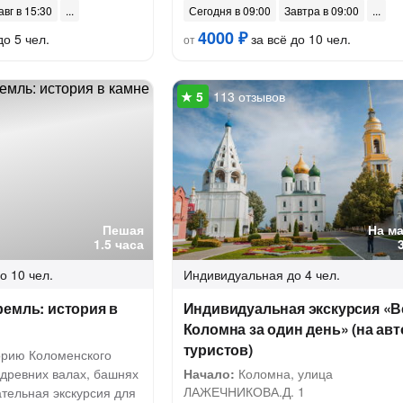
авг в 15:30
Сегодня в 09:00
Завтра в 09:00
4000 ₽
до 5 чел.
за всё до 10 чел.
от
113 отзывов
Пешая
На м
1.5 часа
о 10 чел.
Индивидуальная
до 4 чел.
емль: история в
Индивидуальная экскурсия «В
Коломна за один день» (на авт
туристов)
торию Коломенского
 древних валах, башнях
Начало:
Коломна, улица
ЛАЖЕЧНИКОВА.Д. 1
ательная экскурсия для