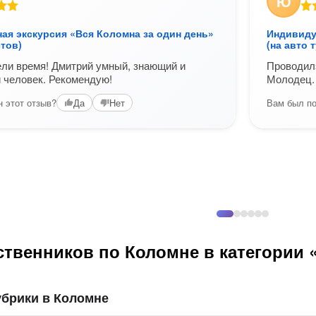
Ю
ая экскурсия «Вся Коломна за один день»
Индивиду
стов)
(на авто 
ли время! Дмитрий умный, знающий и
Проводилэ
 человек. Рекомендую!
Молодец.
 этот отзыв?
Вам был по
Да
Нет
твенников по Коломне в категории 
убрики в Коломне