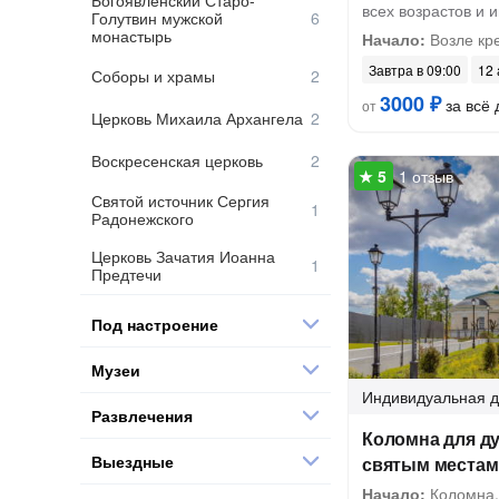
Богоявленский Старо-
всех возрастов и 
Голутвин мужской
монастырь
Начало:
Возле кр
Завтра в 09:00
12 
Соборы и храмы
3000 ₽
за всё 
от
Церковь Михаила Архангела
Воскресенская церковь
1 отзыв
Святой источник Сергия
Радонежского
Церковь Зачатия Иоанна
Предтечи
Под настроение
Музеи
Индивидуальная
д
Развлечения
Коломна для ду
Выездные
святым местам
Начало:
Коломна, 