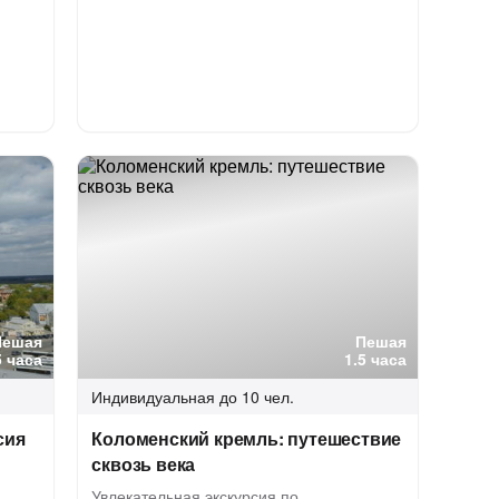
Пешая
Пешая
5 часа
1.5 часа
Индивидуальная
до 10 чел.
сия
Коломенский кремль: путешествие
сквозь века
Увлекательная экскурсия по