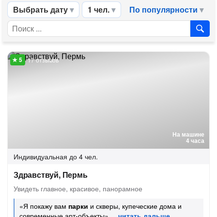
Выбрать дату
1 чел.
По популярности
17 отзывов
На машине
4 часа
Индивидуальная
до 4 чел.
Здравствуй, Пермь
Увидеть главное, красивое, панорамное
«Я покажу вам
парки
и скверы, купеческие дома и
современные арт-объекты»