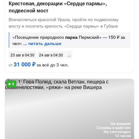
Крестовая, декорации «Сердце пармы»,
подвесной мост
Впечатлиться красотой Урала, пройти по подвесному
мосту и посетить крепость «Сердце пармы» в Губахе
«Посещение природного
парка
Пермский» — 150 ₽ за
чел»
23 авг в 04:30
24 авг в 04:30
31 000 ₽
за всё до 3 чел.
от
27 отзывов
На машине
Сплавы и рафтинг
На снегоходах
13 часов