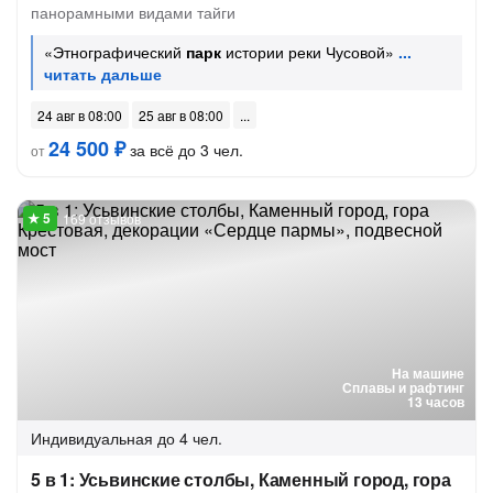
панорамными видами тайги
«Этнографический
парк
истории реки Чусовой»
24 авг в 08:00
25 авг в 08:00
24 500 ₽
за всё до 3 чел.
от
169 отзывов
На машине
Сплавы и рафтинг
13 часов
Индивидуальная
до 4 чел.
5 в 1: Усьвинские столбы, Каменный город, гора