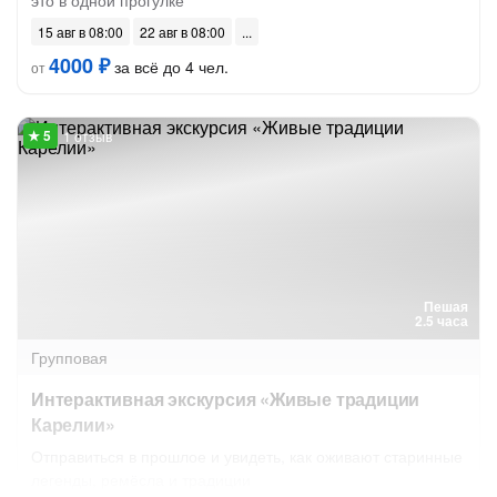
это в одной прогулке
15 авг в 08:00
22 авг в 08:00
4000 ₽
за всё до 4 чел.
от
1 отзыв
Пешая
2.5 часа
Групповая
Интерактивная экскурсия «Живые традиции
Карелии»
Отправиться в прошлое и увидеть, как оживают старинные
легенды, ремёсла и традиции