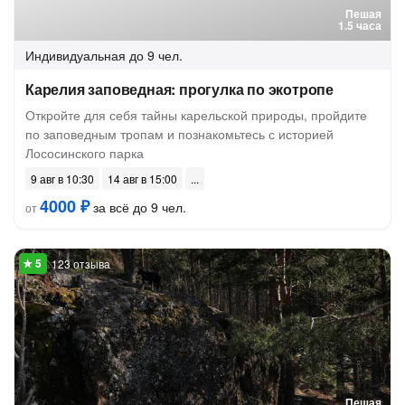
Пешая
1.5 часа
Индивидуальная
до 9 чел.
Карелия заповедная: прогулка по экотропе
Откройте для себя тайны карельской природы, пройдите
по заповедным тропам и познакомьтесь с историей
Лососинского парка
9 авг в 10:30
14 авг в 15:00
4000 ₽
за всё до 9 чел.
от
123 отзыва
Пешая